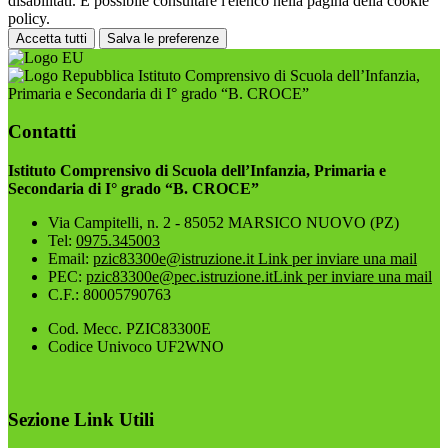
disabilitati. È possibile consultare l'elenco nella pagina della cookie
policy.
Accetta tutti
Salva le preferenze
Istituto Comprensivo di Scuola dell’Infanzia,
Primaria e Secondaria di I° grado “B. CROCE”
Contatti
Istituto Comprensivo di Scuola dell’Infanzia, Primaria e
Secondaria di I° grado “B. CROCE”
Via Campitelli, n. 2 - 85052 MARSICO NUOVO (PZ)
Tel:
0975.345003
Email:
pzic83300e@istruzione.it
Link per inviare una mail
PEC:
pzic83300e@pec.istruzione.it
Link per inviare una mail
C.F.: 80005790763
Cod. Mecc. PZIC83300E
Codice Univoco UF2WNO
Sezione Link Utili