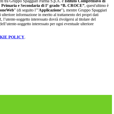
renti tra Gruppo Spaggiari Parma S.p.A. e
Istituto Comprensivo di
a, Primaria e Secondaria di I° grado “B. CROCE”
, quest'ultimo è
ioneWeb
" (di seguito l’"
Applicazione
"), mentre Gruppo Spaggiari
ulteriore informazione in merito al trattamento dei propri dati
, l’utente-soggetto interessato dovrà rivolgersi al titolare del
dell’utente-soggetto interessato per ogni eventuale ulteriore
KIE POLICY
.