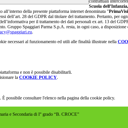
contrattuali intercor
Scuola dell’Infanzi
ato all’interno della presente piattaforma internet denominata "
PrimaVis
i dell’art. 28 del GDPR dal titolare del trattamento. Pertanto, per ogni 
 dell’informativa per il trattamento dei dati personali ex art. 13 del GDPR
imento. Gruppo Spaggiari Parma S.p.A. resta, in ogni caso, a disposizione 
vacy@spaggiari.eu
.
kie necessari al funzionamento ed utili alle finalità illustrate nella
COO
attaforma e non è possibile disabilitarli.
isionare la
COOKIE POLICY
.
 È possibile consultare l'elenco nella pagina della cookie policy.
rimaria e Secondaria di I° grado “B. CROCE”