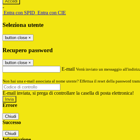
-
Entra con SPID
Entra con CIE
Seleziona utente
button close
×
Recupero password
button close
×
E-mail
Verrà inviato un messaggio all'indirizz
Non hai una e-mail associata al nome utente? Effettua il reset della password tram
E-mail inviata, si prega di controllare la casella di posta elettronica!
Errore
Chiudi
Successo
Chiudi
Informazione