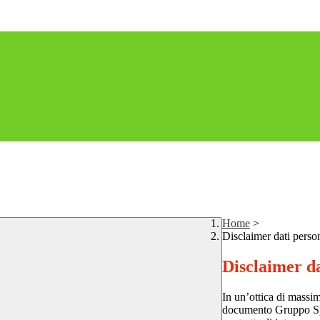
Home
>
Disclaimer dati perso
Disclaimer da
In un’ottica di massim
documento Gruppo Spag