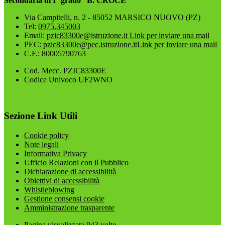
Secondaria di I° grado “B. CROCE”
Via Campitelli, n. 2 - 85052 MARSICO NUOVO (PZ)
Tel:
0975.345003
Email:
pzic83300e@istruzione.it
Link per inviare una mail
PEC:
pzic83300e@pec.istruzione.it
Link per inviare una mail
C.F.: 80005790763
Cod. Mecc. PZIC83300E
Codice Univoco UF2WNO
Sezione Link Utili
Cookie policy
Note legali
Informativa Privacy
Ufficio Relazioni con il Pubblico
Dichiarazione di accessibilità
Obiettivi di accessibilità
Whistleblowing
Gestione consensi cookie
Amministrazione trasparente
Pagina visualizzata
943
volte