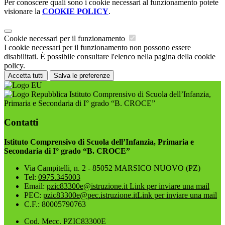
Per conoscere quali sono i cookie necessari al funzionamento potete
visionare la
COOKIE POLICY
.
Cookie necessari per il funzionamento
I cookie necessari per il funzionamento non possono essere
disabilitati. È possibile consultare l'elenco nella pagina della cookie
policy.
Accetta tutti
Salva le preferenze
Istituto Comprensivo di Scuola dell’Infanzia,
Primaria e Secondaria di I° grado “B. CROCE”
Contatti
Istituto Comprensivo di Scuola dell’Infanzia, Primaria e
Secondaria di I° grado “B. CROCE”
Via Campitelli, n. 2 - 85052 MARSICO NUOVO (PZ)
Tel:
0975.345003
Email:
pzic83300e@istruzione.it
Link per inviare una mail
PEC:
pzic83300e@pec.istruzione.it
Link per inviare una mail
C.F.: 80005790763
Cod. Mecc. PZIC83300E