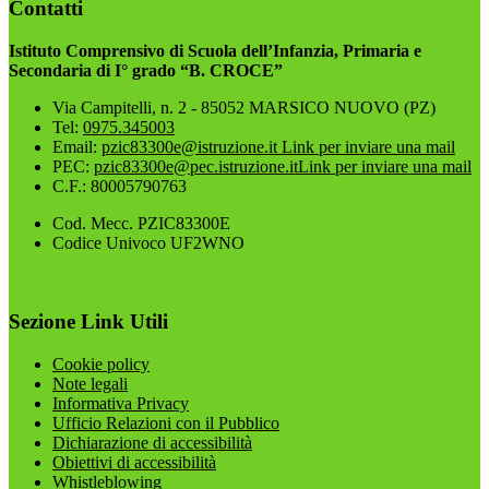
Contatti
Istituto Comprensivo di Scuola dell’Infanzia, Primaria e
Secondaria di I° grado “B. CROCE”
Via Campitelli, n. 2 - 85052 MARSICO NUOVO (PZ)
Tel:
0975.345003
Email:
pzic83300e@istruzione.it
Link per inviare una mail
PEC:
pzic83300e@pec.istruzione.it
Link per inviare una mail
C.F.: 80005790763
Cod. Mecc. PZIC83300E
Codice Univoco UF2WNO
Sezione Link Utili
Cookie policy
Note legali
Informativa Privacy
Ufficio Relazioni con il Pubblico
Dichiarazione di accessibilità
Obiettivi di accessibilità
Whistleblowing