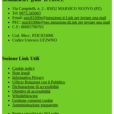
Via Campitelli, n. 2 - 85052 MARSICO NUOVO (PZ)
Tel:
0975.345003
Email:
pzic83300e@istruzione.it
Link per inviare una mail
PEC:
pzic83300e@pec.istruzione.it
Link per inviare una mail
C.F.: 80005790763
Cod. Mecc. PZIC83300E
Codice Univoco UF2WNO
Sezione Link Utili
Cookie policy
Note legali
Informativa Privacy
Ufficio Relazioni con il Pubblico
Dichiarazione di accessibilità
Obiettivi di accessibilità
Whistleblowing
Gestione consensi cookie
Amministrazione trasparente
Pagina visualizzata
562
volte