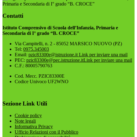
Primaria e Secondaria di I° grado “B. CROCE”
Contatti
Istituto Comprensivo di Scuola dell’Infanzia, Primaria e
Secondaria di I° grado “B. CROCE”
Via Campitelli, n. 2 - 85052 MARSICO NUOVO (PZ)
Tel:
0975.345003
Email:
pzic83300e@istruzione.it
Link per inviare una mail
PEC:
pzic83300e@pec.istruzione.it
Link per inviare una mail
C.F.: 80005790763
Cod. Mecc. PZIC83300E
Codice Univoco UF2WNO
Sezione Link Utili
Cookie policy
Note legali
Informativa Privacy
Ufficio Relazioni con il Pubblico