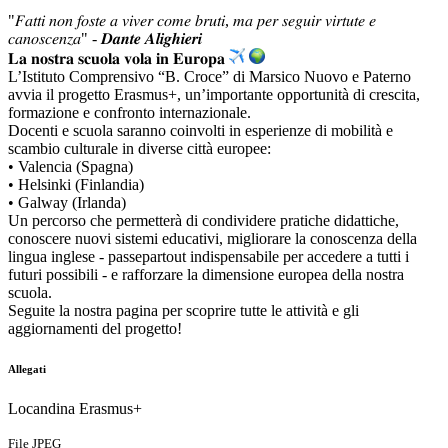
"𝐹𝑎𝑡𝑡𝑖 𝑛𝑜𝑛 𝑓𝑜𝑠𝑡𝑒 𝑎 𝑣𝑖𝑣𝑒𝑟 𝑐𝑜𝑚𝑒 𝑏𝑟𝑢𝑡𝑖, 𝑚𝑎 𝑝𝑒𝑟 𝑠𝑒𝑔𝑢𝑖𝑟 𝑣𝑖𝑟𝑡𝑢𝑡𝑒 𝑒
𝑐𝑎𝑛𝑜𝑠𝑐𝑒𝑛𝑧𝑎" - 𝑫𝒂𝒏𝒕𝒆 𝑨𝒍𝒊𝒈𝒉𝒊𝒆𝒓𝒊
𝐋𝐚 𝐧𝐨𝐬𝐭𝐫𝐚 𝐬𝐜𝐮𝐨𝐥𝐚 𝐯𝐨𝐥𝐚 𝐢𝐧 𝐄𝐮𝐫𝐨𝐩𝐚
L’Istituto Comprensivo “B. Croce” di Marsico Nuovo e Paterno
avvia il progetto Erasmus+, un’importante opportunità di crescita,
formazione e confronto internazionale.
Docenti e scuola saranno coinvolti in esperienze di mobilità e
scambio culturale in diverse città europee:
• Valencia (Spagna)
• Helsinki (Finlandia)
• Galway (Irlanda)
Un percorso che permetterà di condividere pratiche didattiche,
conoscere nuovi sistemi educativi, migliorare la conoscenza della
lingua inglese - passepartout indispensabile per accedere a tutti i
futuri possibili - e rafforzare la dimensione europea della nostra
scuola.
Seguite la nostra pagina per scoprire tutte le attività e gli
aggiornamenti del progetto!
Allegati
Locandina Erasmus+
File JPEG