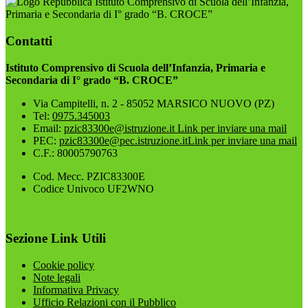
Istituto Comprensivo di Scuola dell’Infanzia,
Primaria e Secondaria di I° grado “B. CROCE”
Contatti
Istituto Comprensivo di Scuola dell’Infanzia, Primaria e
Secondaria di I° grado “B. CROCE”
Via Campitelli, n. 2 - 85052 MARSICO NUOVO (PZ)
Tel:
0975.345003
Email:
pzic83300e@istruzione.it
Link per inviare una mail
PEC:
pzic83300e@pec.istruzione.it
Link per inviare una mail
C.F.: 80005790763
Cod. Mecc. PZIC83300E
Codice Univoco UF2WNO
Sezione Link Utili
Cookie policy
Note legali
Informativa Privacy
Ufficio Relazioni con il Pubblico