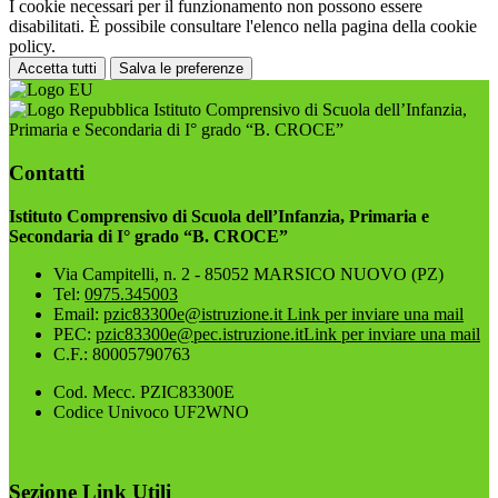
I cookie necessari per il funzionamento non possono essere
disabilitati. È possibile consultare l'elenco nella pagina della cookie
policy.
Accetta tutti
Salva le preferenze
Istituto Comprensivo di Scuola dell’Infanzia,
Primaria e Secondaria di I° grado “B. CROCE”
Contatti
Istituto Comprensivo di Scuola dell’Infanzia, Primaria e
Secondaria di I° grado “B. CROCE”
Via Campitelli, n. 2 - 85052 MARSICO NUOVO (PZ)
Tel:
0975.345003
Email:
pzic83300e@istruzione.it
Link per inviare una mail
PEC:
pzic83300e@pec.istruzione.it
Link per inviare una mail
C.F.: 80005790763
Cod. Mecc. PZIC83300E
Codice Univoco UF2WNO
Sezione Link Utili