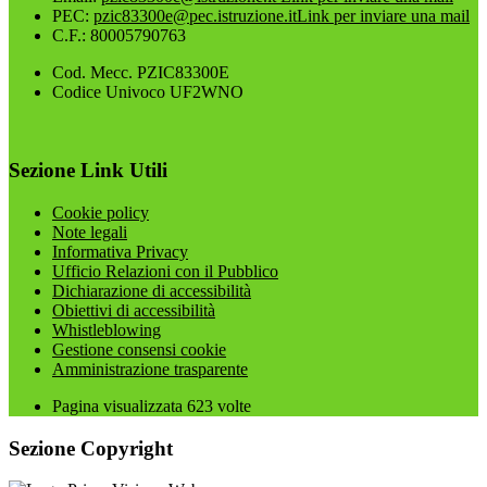
PEC:
pzic83300e@pec.istruzione.it
Link per inviare una mail
C.F.: 80005790763
Cod. Mecc. PZIC83300E
Codice Univoco UF2WNO
Sezione Link Utili
Cookie policy
Note legali
Informativa Privacy
Ufficio Relazioni con il Pubblico
Dichiarazione di accessibilità
Obiettivi di accessibilità
Whistleblowing
Gestione consensi cookie
Amministrazione trasparente
Pagina visualizzata
623
volte
Sezione Copyright