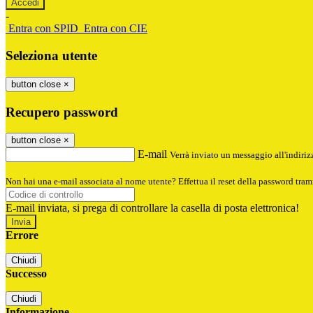
-
Entra con SPID
Entra con CIE
Seleziona utente
button close
×
Recupero password
button close
×
E-mail
Verrà inviato un messaggio all'indirizz
Non hai una e-mail associata al nome utente? Effettua il reset della password tram
E-mail inviata, si prega di controllare la casella di posta elettronica!
Errore
Chiudi
Successo
Chiudi
Informazione