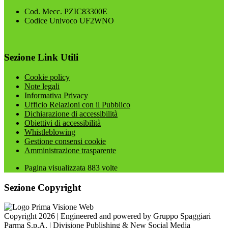
Cod. Mecc. PZIC83300E
Codice Univoco UF2WNO
Sezione Link Utili
Cookie policy
Note legali
Informativa Privacy
Ufficio Relazioni con il Pubblico
Dichiarazione di accessibilità
Obiettivi di accessibilità
Whistleblowing
Gestione consensi cookie
Amministrazione trasparente
Pagina visualizzata
883
volte
Sezione Copyright
Copyright 2026 | Engineered and powered by Gruppo Spaggiari
Parma S.p.A. | Divisione Publishing & New Social Media