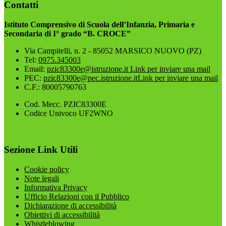
Contatti
Istituto Comprensivo di Scuola dell’Infanzia, Primaria e
Secondaria di I° grado “B. CROCE”
Via Campitelli, n. 2 - 85052 MARSICO NUOVO (PZ)
Tel:
0975.345003
Email:
pzic83300e@istruzione.it
Link per inviare una mail
PEC:
pzic83300e@pec.istruzione.it
Link per inviare una mail
C.F.: 80005790763
Cod. Mecc. PZIC83300E
Codice Univoco UF2WNO
Sezione Link Utili
Cookie policy
Note legali
Informativa Privacy
Ufficio Relazioni con il Pubblico
Dichiarazione di accessibilità
Obiettivi di accessibilità
Whistleblowing