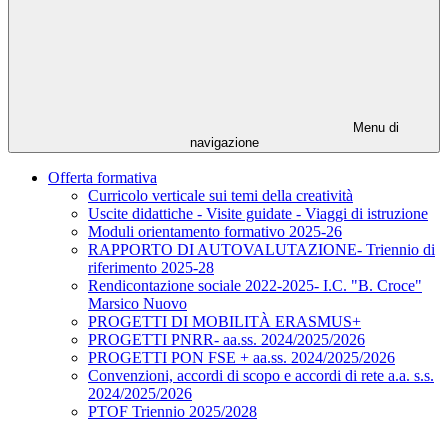
Menu di
navigazione
Offerta formativa
Curricolo verticale sui temi della creatività
Uscite didattiche - Visite guidate - Viaggi di istruzione
Moduli orientamento formativo 2025-26
RAPPORTO DI AUTOVALUTAZIONE- Triennio di
riferimento 2025-28
Rendicontazione sociale 2022-2025- I.C. "B. Croce"
Marsico Nuovo
PROGETTI DI MOBILITÀ ERASMUS+
PROGETTI PNRR- aa.ss. 2024/2025/2026
PROGETTI PON FSE + aa.ss. 2024/2025/2026
Convenzioni, accordi di scopo e accordi di rete a.a. s.s.
2024/2025/2026
PTOF Triennio 2025/2028