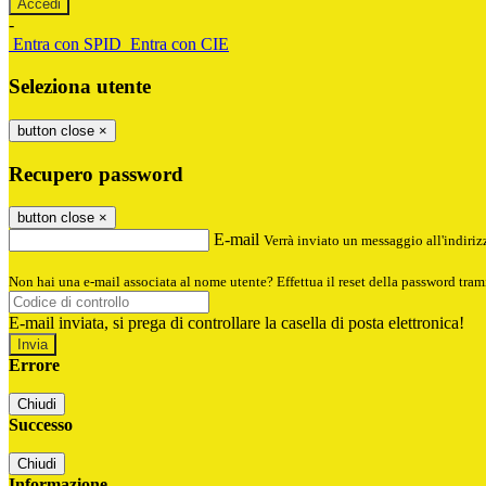
-
Entra con SPID
Entra con CIE
Seleziona utente
button close
×
Recupero password
button close
×
E-mail
Verrà inviato un messaggio all'indirizz
Non hai una e-mail associata al nome utente? Effettua il reset della password tram
E-mail inviata, si prega di controllare la casella di posta elettronica!
Errore
Chiudi
Successo
Chiudi
Informazione