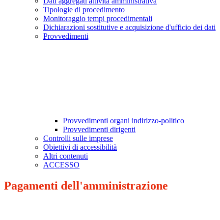
Dati aggregati attività amministrativa
Tipologie di procedimento
Monitoraggio tempi procedimentali
Dichiarazioni sostitutive e acquisizione d'ufficio dei dati
Provvedimenti
Provvedimenti organi indirizzo-politico
Provvedimenti dirigenti
Controlli sulle imprese
Obiettivi di accessibilità
Altri contenuti
ACCESSO
Pagamenti dell'amministrazione