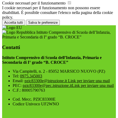
Cookie necessari per il funzionamento
I cookie necessari per il funzionamento non possono essere
disabilitati. È possibile consultare l'elenco nella pagina della cookie
policy.
Accetta tutti
Salva le preferenze
Istituto Comprensivo di Scuola dell’Infanzia,
Primaria e Secondaria di I° grado “B. CROCE”
Contatti
Istituto Comprensivo di Scuola dell’Infanzia, Primaria e
Secondaria di I° grado “B. CROCE”
Via Campitelli, n. 2 - 85052 MARSICO NUOVO (PZ)
Tel:
0975.345003
Email:
pzic83300e@istruzione.it
Link per inviare una mail
PEC:
pzic83300e@pec.istruzione.it
Link per inviare una mail
C.F.: 80005790763
Cod. Mecc. PZIC83300E
Codice Univoco UF2WNO