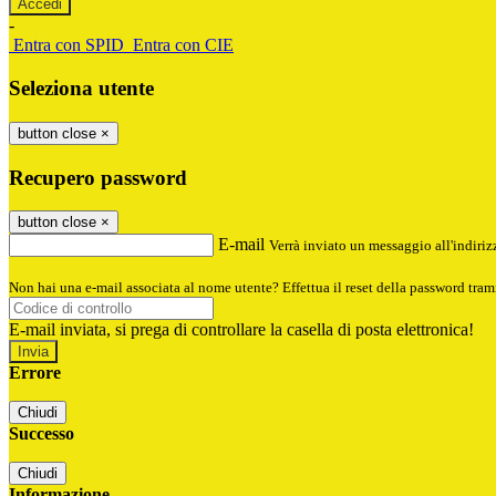
-
Entra con SPID
Entra con CIE
Seleziona utente
button close
×
Recupero password
button close
×
E-mail
Verrà inviato un messaggio all'indirizz
Non hai una e-mail associata al nome utente? Effettua il reset della password tram
E-mail inviata, si prega di controllare la casella di posta elettronica!
Errore
Chiudi
Successo
Chiudi
Informazione