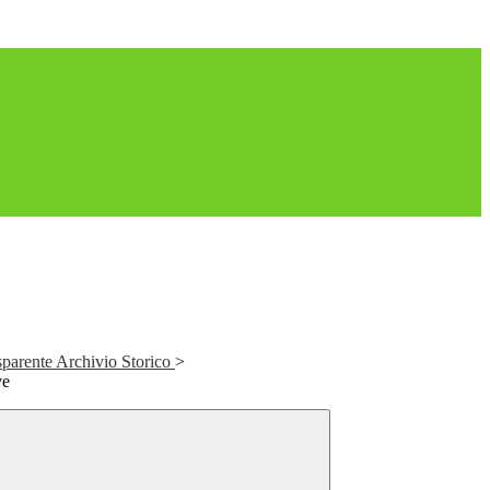
parente Archivio Storico
>
ve