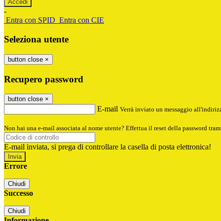
-
Entra con SPID
Entra con CIE
Seleziona utente
button close
×
Recupero password
button close
×
E-mail
Verrà inviato un messaggio all'indirizz
Non hai una e-mail associata al nome utente? Effettua il reset della password tram
E-mail inviata, si prega di controllare la casella di posta elettronica!
Errore
Chiudi
Successo
Chiudi
Informazione