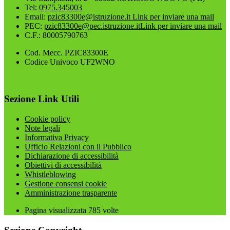
Tel:
0975.345003
Email:
pzic83300e@istruzione.it
Link per inviare una mail
PEC:
pzic83300e@pec.istruzione.it
Link per inviare una mail
C.F.: 80005790763
Cod. Mecc. PZIC83300E
Codice Univoco UF2WNO
Sezione Link Utili
Cookie policy
Note legali
Informativa Privacy
Ufficio Relazioni con il Pubblico
Dichiarazione di accessibilità
Obiettivi di accessibilità
Whistleblowing
Gestione consensi cookie
Amministrazione trasparente
Pagina visualizzata
785
volte