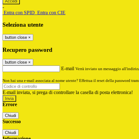
-
Entra con SPID
Entra con CIE
Seleziona utente
button close
×
Recupero password
button close
×
E-mail
Verrà inviato un messaggio all'indirizz
Non hai una e-mail associata al nome utente? Effettua il reset della password tram
E-mail inviata, si prega di controllare la casella di posta elettronica!
Errore
Chiudi
Successo
Chiudi
Informazione