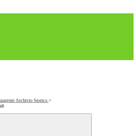
parente Archivio Storico
>
li