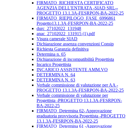
FIRMATO_RICHIESTA CERTIFICATO
AGENZIA DELL'ENTRATA -SIAD SRL--
PROGETTO 13.1.3A-FESRPON-BA-2022-25
FIRMATO_RIEPILOGO_FASE_6996861
Progetto13.1.3A-FESRPON-BA-2022-25
durc_27102022_131948
anac_27102022_131915 (1).pdf
Visura camerale SIAD
Dichiarazione assenza convenzioni Consip
Richiesta Garanzia definitiva
Determina n. 65
Dichiarazione di incompatibilità Progettista
Incarico Progettista
INCARICO ASSISTENTE AMM.VO
DETERMINA N. 64
DETERMINA N. 63
Verbale commissione di valutazione per AA -
PROGETTO 13.1.3A-FESRPON-BA-2022-25
Verbale commissione di valutazione per
Progettista -PROGETTO 13.1.3A-FESRPON-
BA-2022-25
FIRMATO_Determina 62- Approvazione
graduatoria provvisoria Progettista -PROGETTO
13.1.3A-FESRPON-BA-2022-25
FIRMATO_Determina 61 -Approvazione