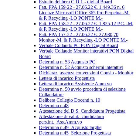
Estratto delibera C.D.I. - digital Board
Fatt. FPA 159-22 - 27.06.22 €. 1.449,36 n. 6
Licenze Microsoft Office 365 Pro Perpetua -M.
& P. Recycling -LO PONTE M.-
Fatt. FPA 158-22 - 27.06.22 €. 1.825,12 P.C. -M.
& P. Recycling -LO PONTE M.-
Fatt. FPA 157-22 - 27.06.22 €. 27.980,70
Monitor -M. & P. Recycling -LO PONTE M.-
Verbale Collaudo PC PON Digital Board
Verbale Collaudo Monitor interattivi PON Digital
Board
Determina n. 53 Acquisto PC
Determina n. 52 Acquisto schermi interattivi
Dichiaraz. assenza convenzioni Consip - Monitor
Lettera di incarico Progettista
Lettera di incarico Assistente Amm.vo
Determina n. 50 avvio procedura di selezione
Collaudatore
Delibera Collegio Docenti n. 10
Determina n.48
Attestazione del D.S. Candidatura Progettista
Attestazione di valut._candidatura
pers.int._Ass.Amm.vo
Determina n.49_Acquisto targhe
Determina n.45_Selezione Progettista