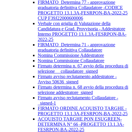
FIRMATO_Determina 77 - approvazione
graduatoria definitiva Collaudatore -CODICE
PROGETTO 13.1.3A-FESRPON-BA-2022-25
CUP F39J22000600006
Verbale con griglia di Valutazione della
Candidatura e Grad. Provvisoria - Addestratore
Interno PROGETTO 13.1.3A-FESRPON-BA-
2022-25
FIRMATO_Determina 71 - approvazione
graduatoria definitiva Collaudatore
Nomina Commissione Addestratore
Nomina Commissione Collaudatore
Firmato determina n. 67 avvio della procedura di
selezione__ collaudatore_signed
Firmato avviso reclutamento addestratore -
Avviso 50636_signed
Firmato determina n. 68 avvio della procedura di
selezione addestratore_signed
Firmato avviso reclutamento Collaudatore -
_signed-1
FIRMATO ORDINE ACQUISTO TARGHE -
PROGETTO 13.1.3A-FESRPON-BA-2022-25
ACQUISTO TARGHE PON ESUGREEN-
DETERMINA N° 66 -PROGETTO 13.1.3A-
FESRPON-BA-2022-25