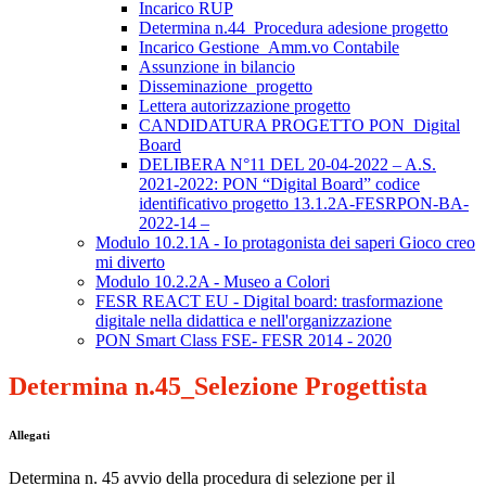
Incarico RUP
Determina n.44_Procedura adesione progetto
Incarico Gestione_Amm.vo Contabile
Assunzione in bilancio
Disseminazione_progetto
Lettera autorizzazione progetto
CANDIDATURA PROGETTO PON_Digital
Board
DELIBERA N°11 DEL 20-04-2022 – A.S.
2021-2022: PON “Digital Board” codice
identificativo progetto 13.1.2A-FESRPON-BA-
2022-14 –
Modulo 10.2.1A - Io protagonista dei saperi Gioco creo
mi diverto
Modulo 10.2.2A - Museo a Colori
FESR REACT EU - Digital board: trasformazione
digitale nella didattica e nell'organizzazione
PON Smart Class FSE- FESR 2014 - 2020
Determina n.45_Selezione Progettista
Allegati
Determina n. 45 avvio della procedura di selezione per il