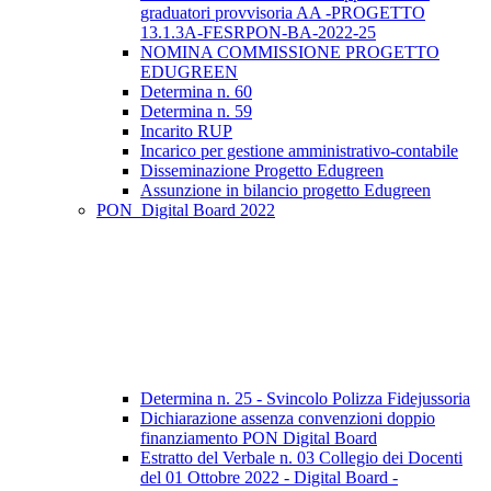
graduatori provvisoria AA -PROGETTO
13.1.3A-FESRPON-BA-2022-25
NOMINA COMMISSIONE PROGETTO
EDUGREEN
Determina n. 60
Determina n. 59
Incarito RUP
Incarico per gestione amministrativo-contabile
Disseminazione Progetto Edugreen
Assunzione in bilancio progetto Edugreen
PON_Digital Board 2022
Determina n. 25 - Svincolo Polizza Fidejussoria
Dichiarazione assenza convenzioni doppio
finanziamento PON Digital Board
Estratto del Verbale n. 03 Collegio dei Docenti
del 01 Ottobre 2022 - Digital Board -