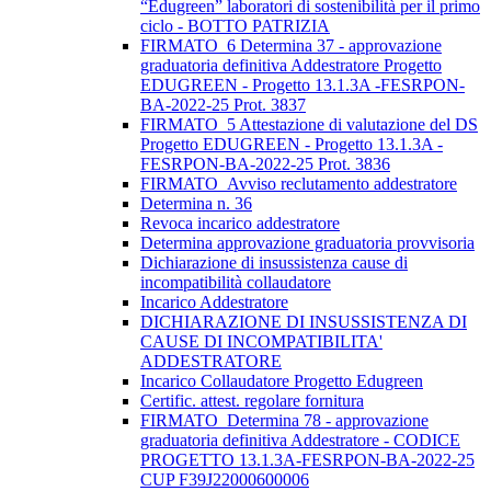
“Edugreen” laboratori di sostenibilità per il primo
ciclo - BOTTO PATRIZIA
FIRMATO_6 Determina 37 - approvazione
graduatoria definitiva Addestratore Progetto
EDUGREEN - Progetto 13.1.3A -FESRPON-
BA-2022-25 Prot. 3837
FIRMATO_5 Attestazione di valutazione del DS
Progetto EDUGREEN - Progetto 13.1.3A -
FESRPON-BA-2022-25 Prot. 3836
FIRMATO_Avviso reclutamento addestratore
Determina n. 36
Revoca incarico addestratore
Determina approvazione graduatoria provvisoria
Dichiarazione di insussistenza cause di
incompatibilità collaudatore
Incarico Addestratore
DICHIARAZIONE DI INSUSSISTENZA DI
CAUSE DI INCOMPATIBILITA'
ADDESTRATORE
Incarico Collaudatore Progetto Edugreen
Certific. attest. regolare fornitura
FIRMATO_Determina 78 - approvazione
graduatoria definitiva Addestratore - CODICE
PROGETTO 13.1.3A-FESRPON-BA-2022-25
CUP F39J22000600006