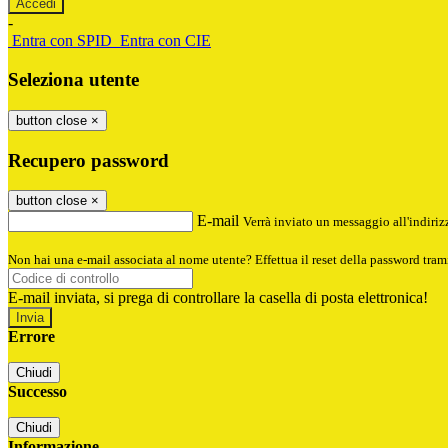
-
Entra con SPID
Entra con CIE
Seleziona utente
button close
×
Recupero password
button close
×
E-mail
Verrà inviato un messaggio all'indirizz
Non hai una e-mail associata al nome utente? Effettua il reset della password tram
E-mail inviata, si prega di controllare la casella di posta elettronica!
Errore
Chiudi
Successo
Chiudi
Informazione