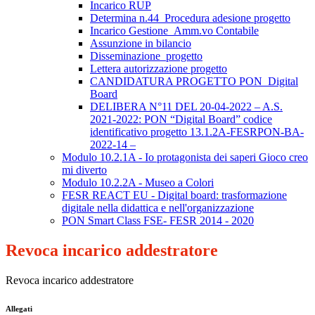
Incarico RUP
Determina n.44_Procedura adesione progetto
Incarico Gestione_Amm.vo Contabile
Assunzione in bilancio
Disseminazione_progetto
Lettera autorizzazione progetto
CANDIDATURA PROGETTO PON_Digital
Board
DELIBERA N°11 DEL 20-04-2022 – A.S.
2021-2022: PON “Digital Board” codice
identificativo progetto 13.1.2A-FESRPON-BA-
2022-14 –
Modulo 10.2.1A - Io protagonista dei saperi Gioco creo
mi diverto
Modulo 10.2.2A - Museo a Colori
FESR REACT EU - Digital board: trasformazione
digitale nella didattica e nell'organizzazione
PON Smart Class FSE- FESR 2014 - 2020
Revoca incarico addestratore
Revoca incarico addestratore
Allegati