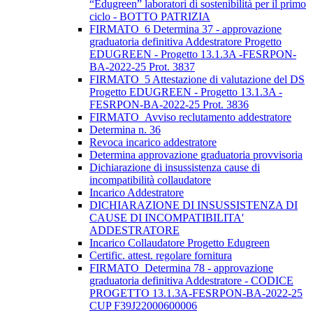
“Edugreen” laboratori di sostenibilità per il primo
ciclo - BOTTO PATRIZIA
FIRMATO_6 Determina 37 - approvazione
graduatoria definitiva Addestratore Progetto
EDUGREEN - Progetto 13.1.3A -FESRPON-
BA-2022-25 Prot. 3837
FIRMATO_5 Attestazione di valutazione del DS
Progetto EDUGREEN - Progetto 13.1.3A -
FESRPON-BA-2022-25 Prot. 3836
FIRMATO_Avviso reclutamento addestratore
Determina n. 36
Revoca incarico addestratore
Determina approvazione graduatoria provvisoria
Dichiarazione di insussistenza cause di
incompatibilità collaudatore
Incarico Addestratore
DICHIARAZIONE DI INSUSSISTENZA DI
CAUSE DI INCOMPATIBILITA'
ADDESTRATORE
Incarico Collaudatore Progetto Edugreen
Certific. attest. regolare fornitura
FIRMATO_Determina 78 - approvazione
graduatoria definitiva Addestratore - CODICE
PROGETTO 13.1.3A-FESRPON-BA-2022-25
CUP F39J22000600006