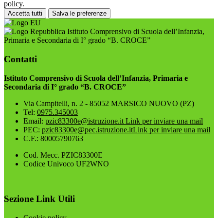
policy.
Accetta tutti
Salva le preferenze
Istituto Comprensivo di Scuola dell’Infanzia,
Primaria e Secondaria di I° grado “B. CROCE”
Contatti
Istituto Comprensivo di Scuola dell’Infanzia, Primaria e
Secondaria di I° grado “B. CROCE”
Via Campitelli, n. 2 - 85052 MARSICO NUOVO (PZ)
Tel:
0975.345003
Email:
pzic83300e@istruzione.it
Link per inviare una mail
PEC:
pzic83300e@pec.istruzione.it
Link per inviare una mail
C.F.: 80005790763
Cod. Mecc. PZIC83300E
Codice Univoco UF2WNO
Sezione Link Utili
Cookie policy