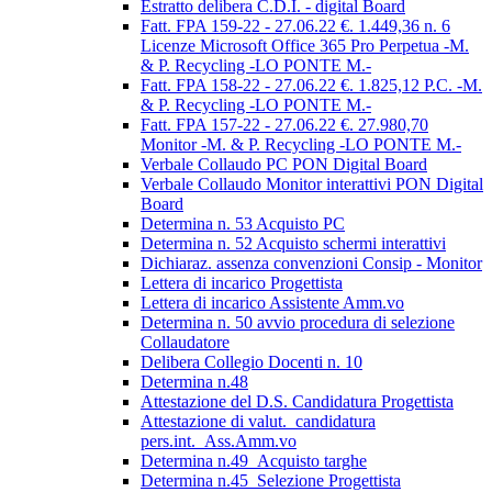
Estratto delibera C.D.I. - digital Board
Fatt. FPA 159-22 - 27.06.22 €. 1.449,36 n. 6
Licenze Microsoft Office 365 Pro Perpetua -M.
& P. Recycling -LO PONTE M.-
Fatt. FPA 158-22 - 27.06.22 €. 1.825,12 P.C. -M.
& P. Recycling -LO PONTE M.-
Fatt. FPA 157-22 - 27.06.22 €. 27.980,70
Monitor -M. & P. Recycling -LO PONTE M.-
Verbale Collaudo PC PON Digital Board
Verbale Collaudo Monitor interattivi PON Digital
Board
Determina n. 53 Acquisto PC
Determina n. 52 Acquisto schermi interattivi
Dichiaraz. assenza convenzioni Consip - Monitor
Lettera di incarico Progettista
Lettera di incarico Assistente Amm.vo
Determina n. 50 avvio procedura di selezione
Collaudatore
Delibera Collegio Docenti n. 10
Determina n.48
Attestazione del D.S. Candidatura Progettista
Attestazione di valut._candidatura
pers.int._Ass.Amm.vo
Determina n.49_Acquisto targhe
Determina n.45_Selezione Progettista