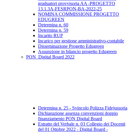
graduatori provvisoria AA -PROGETTO
13.1.3A-FESRPON-BA-2022-25
NOMINA COMMISSIONE PROGETTO
EDUGREEN
Determina n. 60
Determina n. 59
Incarito RUP
Incarico per gestione amministrativo-contabile
Disseminazione Progetto Edugreen
Assunzione in bilancio progetto Edugreen
PON_Digital Board 2022
Determina n. 25 - Svincolo Polizza Fidejussoria
Dichiarazione assenza convenzioni doppio
finanziamento PON Digital Board
Estratto del Verbale n. 03 Collegio dei Docenti
del 01 Ottobre 2022 - Digital Board -