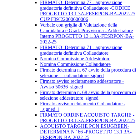
FIRMATO_Determina 77 - approvazione
graduatoria definitiva Collaudatore -CODICE
PROGETTO 13.1.3A-FESRPON-BA-2022-25
CUP F39J22000600006
Verbale con griglia di Valutazione della
Candidatura e Grad. Provvisoria - Addestratore
Interno PROGETTO 13.1.3A-FESRPON-BA-
2022-25
FIRMATO_Determina 71 - approvazione
graduatoria definitiva Collaudatore
Nomina Commissione Addestratore
Nomina Commissione Collaudatore
Firmato determina n. 67 avvio della procedura di
selezione__ collaudatore_signed
Firmato avviso reclutamento addestratore -
Avviso 50636_signed
Firmato determina n. 68 avvio della procedura di
selezione addestratore_signed
Firmato avviso reclutamento Collaudatore -
_signed-1
FIRMATO ORDINE ACQUISTO TARGHE -
PROGETTO 13.1.3A-FESRPON-BA-2022-25
ACQUISTO TARGHE PON ESUGREEN-
DETERMINA N° 66 -PROGETTO 13.1.3A-
FESRPON-BA-2022-25