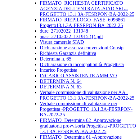
FIRMATO_RICHIESTA CERTIFICATO
AGENZIA DELL'ENTRATA -SIAD SRL--
PROGETTO 13.1.3A-FESRPON-BA-2022-25
FIRMATO_RIEPILOGO_FASE_6996861
Progetto13.1.3A-FESRPON-BA-2022-25
durc_27102022_131948
anac_27102022_131915 (1).pdf
Visura camerale SIAD
Dichiarazione assenza convenzioni Consip
Richiesta Garanzia definitiva
Determina n. 65
Dichiarazione di incompatibilità Progettista
Incarico Progettista
INCARICO ASSISTENTE AMM.VO
DETERMINA N. 64
DETERMINA N. 63
Verbale commissione di valutazione per AA -
PROGETTO 13.1.3A-FESRPON-BA-2022-25
Verbale commissione di valutazione per
Progettista -PROGETTO 13.1.3A-FESRPON-
BA-2022-25
FIRMATO_Determina 62- Approvazione
graduatoria provvisoria Progettista -PROGETTO
13.1.3A-FESRPON-BA-2022-25
FIRMATO_Determina 61 -Approvazione