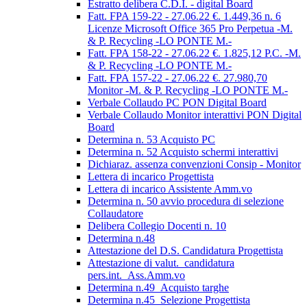
Estratto delibera C.D.I. - digital Board
Fatt. FPA 159-22 - 27.06.22 €. 1.449,36 n. 6
Licenze Microsoft Office 365 Pro Perpetua -M.
& P. Recycling -LO PONTE M.-
Fatt. FPA 158-22 - 27.06.22 €. 1.825,12 P.C. -M.
& P. Recycling -LO PONTE M.-
Fatt. FPA 157-22 - 27.06.22 €. 27.980,70
Monitor -M. & P. Recycling -LO PONTE M.-
Verbale Collaudo PC PON Digital Board
Verbale Collaudo Monitor interattivi PON Digital
Board
Determina n. 53 Acquisto PC
Determina n. 52 Acquisto schermi interattivi
Dichiaraz. assenza convenzioni Consip - Monitor
Lettera di incarico Progettista
Lettera di incarico Assistente Amm.vo
Determina n. 50 avvio procedura di selezione
Collaudatore
Delibera Collegio Docenti n. 10
Determina n.48
Attestazione del D.S. Candidatura Progettista
Attestazione di valut._candidatura
pers.int._Ass.Amm.vo
Determina n.49_Acquisto targhe
Determina n.45_Selezione Progettista