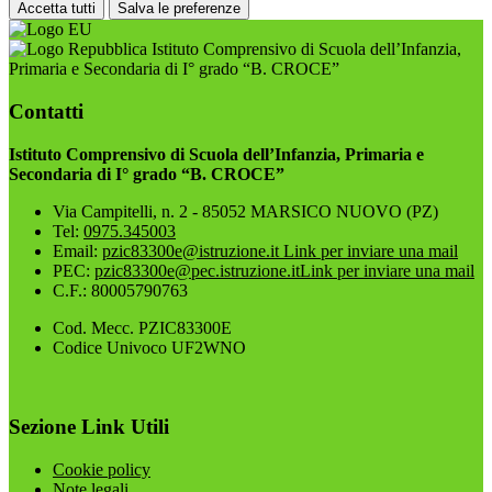
Accetta tutti
Salva le preferenze
Istituto Comprensivo di Scuola dell’Infanzia,
Primaria e Secondaria di I° grado “B. CROCE”
Contatti
Istituto Comprensivo di Scuola dell’Infanzia, Primaria e
Secondaria di I° grado “B. CROCE”
Via Campitelli, n. 2 - 85052 MARSICO NUOVO (PZ)
Tel:
0975.345003
Email:
pzic83300e@istruzione.it
Link per inviare una mail
PEC:
pzic83300e@pec.istruzione.it
Link per inviare una mail
C.F.: 80005790763
Cod. Mecc. PZIC83300E
Codice Univoco UF2WNO
Sezione Link Utili
Cookie policy
Note legali