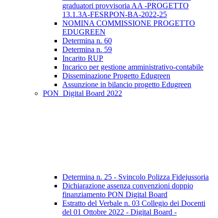
graduatori provvisoria AA -PROGETTO
13.1.3A-FESRPON-BA-2022-25
NOMINA COMMISSIONE PROGETTO
EDUGREEN
Determina n. 60
Determina n. 59
Incarito RUP
Incarico per gestione amministrativo-contabile
Disseminazione Progetto Edugreen
Assunzione in bilancio progetto Edugreen
PON_Digital Board 2022
Determina n. 25 - Svincolo Polizza Fidejussoria
Dichiarazione assenza convenzioni doppio
finanziamento PON Digital Board
Estratto del Verbale n. 03 Collegio dei Docenti
del 01 Ottobre 2022 - Digital Board -