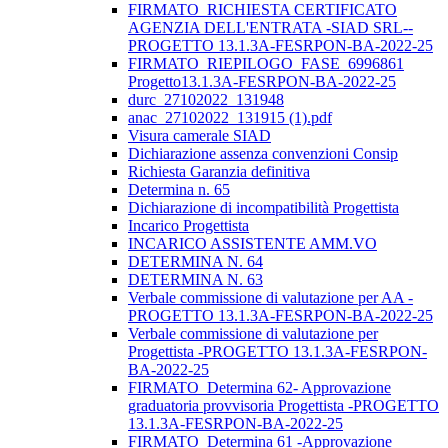
FIRMATO_RICHIESTA CERTIFICATO
AGENZIA DELL'ENTRATA -SIAD SRL--
PROGETTO 13.1.3A-FESRPON-BA-2022-25
FIRMATO_RIEPILOGO_FASE_6996861
Progetto13.1.3A-FESRPON-BA-2022-25
durc_27102022_131948
anac_27102022_131915 (1).pdf
Visura camerale SIAD
Dichiarazione assenza convenzioni Consip
Richiesta Garanzia definitiva
Determina n. 65
Dichiarazione di incompatibilità Progettista
Incarico Progettista
INCARICO ASSISTENTE AMM.VO
DETERMINA N. 64
DETERMINA N. 63
Verbale commissione di valutazione per AA -
PROGETTO 13.1.3A-FESRPON-BA-2022-25
Verbale commissione di valutazione per
Progettista -PROGETTO 13.1.3A-FESRPON-
BA-2022-25
FIRMATO_Determina 62- Approvazione
graduatoria provvisoria Progettista -PROGETTO
13.1.3A-FESRPON-BA-2022-25
FIRMATO_Determina 61 -Approvazione