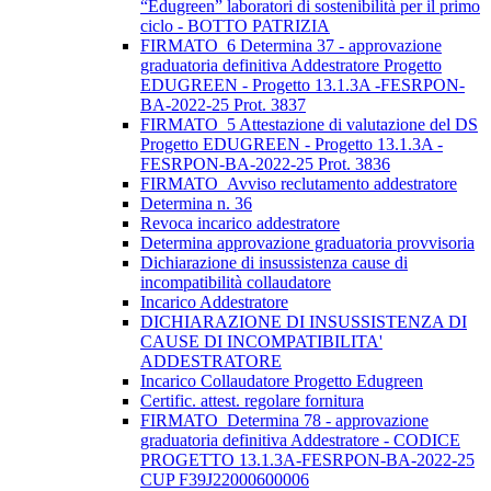
“Edugreen” laboratori di sostenibilità per il primo
ciclo - BOTTO PATRIZIA
FIRMATO_6 Determina 37 - approvazione
graduatoria definitiva Addestratore Progetto
EDUGREEN - Progetto 13.1.3A -FESRPON-
BA-2022-25 Prot. 3837
FIRMATO_5 Attestazione di valutazione del DS
Progetto EDUGREEN - Progetto 13.1.3A -
FESRPON-BA-2022-25 Prot. 3836
FIRMATO_Avviso reclutamento addestratore
Determina n. 36
Revoca incarico addestratore
Determina approvazione graduatoria provvisoria
Dichiarazione di insussistenza cause di
incompatibilità collaudatore
Incarico Addestratore
DICHIARAZIONE DI INSUSSISTENZA DI
CAUSE DI INCOMPATIBILITA'
ADDESTRATORE
Incarico Collaudatore Progetto Edugreen
Certific. attest. regolare fornitura
FIRMATO_Determina 78 - approvazione
graduatoria definitiva Addestratore - CODICE
PROGETTO 13.1.3A-FESRPON-BA-2022-25
CUP F39J22000600006