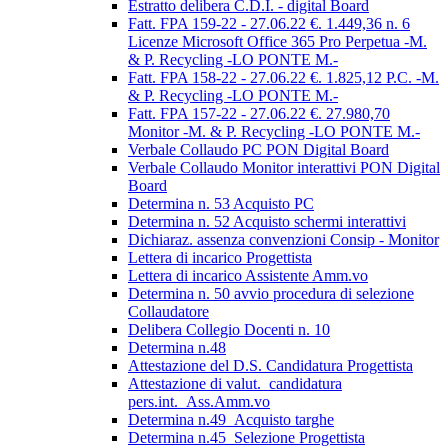
Estratto delibera C.D.I. - digital Board
Fatt. FPA 159-22 - 27.06.22 €. 1.449,36 n. 6
Licenze Microsoft Office 365 Pro Perpetua -M.
& P. Recycling -LO PONTE M.-
Fatt. FPA 158-22 - 27.06.22 €. 1.825,12 P.C. -M.
& P. Recycling -LO PONTE M.-
Fatt. FPA 157-22 - 27.06.22 €. 27.980,70
Monitor -M. & P. Recycling -LO PONTE M.-
Verbale Collaudo PC PON Digital Board
Verbale Collaudo Monitor interattivi PON Digital
Board
Determina n. 53 Acquisto PC
Determina n. 52 Acquisto schermi interattivi
Dichiaraz. assenza convenzioni Consip - Monitor
Lettera di incarico Progettista
Lettera di incarico Assistente Amm.vo
Determina n. 50 avvio procedura di selezione
Collaudatore
Delibera Collegio Docenti n. 10
Determina n.48
Attestazione del D.S. Candidatura Progettista
Attestazione di valut._candidatura
pers.int._Ass.Amm.vo
Determina n.49_Acquisto targhe
Determina n.45_Selezione Progettista