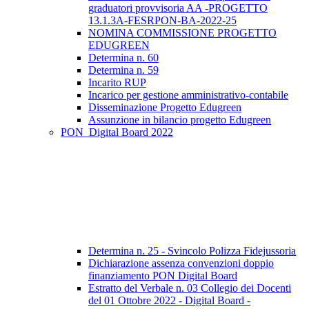
graduatori provvisoria AA -PROGETTO
13.1.3A-FESRPON-BA-2022-25
NOMINA COMMISSIONE PROGETTO
EDUGREEN
Determina n. 60
Determina n. 59
Incarito RUP
Incarico per gestione amministrativo-contabile
Disseminazione Progetto Edugreen
Assunzione in bilancio progetto Edugreen
PON_Digital Board 2022
Determina n. 25 - Svincolo Polizza Fidejussoria
Dichiarazione assenza convenzioni doppio
finanziamento PON Digital Board
Estratto del Verbale n. 03 Collegio dei Docenti
del 01 Ottobre 2022 - Digital Board -