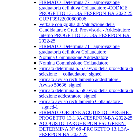
FIRMATO_Determina 77 - approvazione
graduatoria definitiva Collaudatore -CODICE
PROGETTO 13.1.3A-FESRPON-BA-2022-25
CUP F39J22000600006
Verbale con griglia di Valutazione della
Candidatura e Grad. Provvisoria - Addestratore
Interno PROGETTO 13.1.3A-FESRPON-BA-
2022-25
FIRMATO_Determina 71 - approvazione
graduatoria definitiva Collaudatore
Nomina Commissione Addestratore
Nomina Commissione Collaudatore
Firmato determina n. 67 avvio della procedura di
selezione__ collaudatore_signed
Firmato avviso reclutamento addestratore -
Avviso 50636_signed
Firmato determina n. 68 avvio della procedura di
selezione addestratore_signed
Firmato avviso reclutamento Collaudatore -
_signed-1
FIRMATO ORDINE ACQUISTO TARGHE -
PROGETTO 13.1.3A-FESRPON-BA-2022-25
ACQUISTO TARGHE PON ESUGREEN-
DETERMINA N° 66 -PROGETTO 13.1.3A-
FESRPON-BA-2022-25