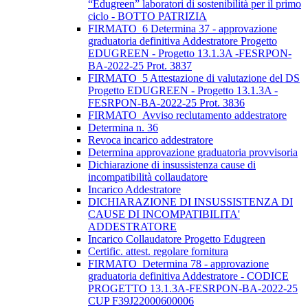
“Edugreen” laboratori di sostenibilità per il primo
ciclo - BOTTO PATRIZIA
FIRMATO_6 Determina 37 - approvazione
graduatoria definitiva Addestratore Progetto
EDUGREEN - Progetto 13.1.3A -FESRPON-
BA-2022-25 Prot. 3837
FIRMATO_5 Attestazione di valutazione del DS
Progetto EDUGREEN - Progetto 13.1.3A -
FESRPON-BA-2022-25 Prot. 3836
FIRMATO_Avviso reclutamento addestratore
Determina n. 36
Revoca incarico addestratore
Determina approvazione graduatoria provvisoria
Dichiarazione di insussistenza cause di
incompatibilità collaudatore
Incarico Addestratore
DICHIARAZIONE DI INSUSSISTENZA DI
CAUSE DI INCOMPATIBILITA'
ADDESTRATORE
Incarico Collaudatore Progetto Edugreen
Certific. attest. regolare fornitura
FIRMATO_Determina 78 - approvazione
graduatoria definitiva Addestratore - CODICE
PROGETTO 13.1.3A-FESRPON-BA-2022-25
CUP F39J22000600006