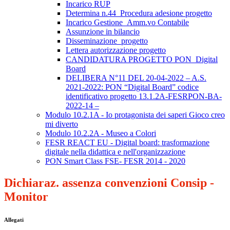
Incarico RUP
Determina n.44_Procedura adesione progetto
Incarico Gestione_Amm.vo Contabile
Assunzione in bilancio
Disseminazione_progetto
Lettera autorizzazione progetto
CANDIDATURA PROGETTO PON_Digital
Board
DELIBERA N°11 DEL 20-04-2022 – A.S.
2021-2022: PON “Digital Board” codice
identificativo progetto 13.1.2A-FESRPON-BA-
2022-14 –
Modulo 10.2.1A - Io protagonista dei saperi Gioco creo
mi diverto
Modulo 10.2.2A - Museo a Colori
FESR REACT EU - Digital board: trasformazione
digitale nella didattica e nell'organizzazione
PON Smart Class FSE- FESR 2014 - 2020
Dichiaraz. assenza convenzioni Consip -
Monitor
Allegati