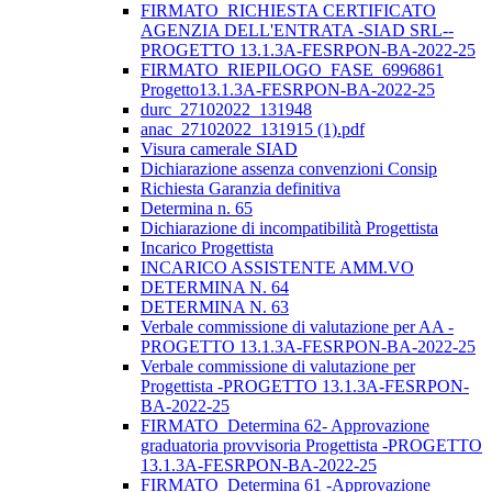
FIRMATO_RICHIESTA CERTIFICATO
AGENZIA DELL'ENTRATA -SIAD SRL--
PROGETTO 13.1.3A-FESRPON-BA-2022-25
FIRMATO_RIEPILOGO_FASE_6996861
Progetto13.1.3A-FESRPON-BA-2022-25
durc_27102022_131948
anac_27102022_131915 (1).pdf
Visura camerale SIAD
Dichiarazione assenza convenzioni Consip
Richiesta Garanzia definitiva
Determina n. 65
Dichiarazione di incompatibilità Progettista
Incarico Progettista
INCARICO ASSISTENTE AMM.VO
DETERMINA N. 64
DETERMINA N. 63
Verbale commissione di valutazione per AA -
PROGETTO 13.1.3A-FESRPON-BA-2022-25
Verbale commissione di valutazione per
Progettista -PROGETTO 13.1.3A-FESRPON-
BA-2022-25
FIRMATO_Determina 62- Approvazione
graduatoria provvisoria Progettista -PROGETTO
13.1.3A-FESRPON-BA-2022-25
FIRMATO_Determina 61 -Approvazione