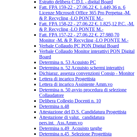
Estratto delibera C.D.I. - digital Board
Fatt. FPA 159-22 - 27.06.22 €. 1.449,36 n. 6
Licenze Microsoft Office 365 Pro Perpetua -M.
& P. Recycling -LO PONTE M.-
Fatt. FPA 158-22 - 27.06.22 €. 1.825,12 P.C. -M.
& P. Recycling -LO PONTE M.-
Fatt. FPA 157-22 - 27.06.22 €. 27.980,70
Monitor -M. & P. Recycling -LO PONTE M.-
Verbale Collaudo PC PON Digital Board
Verbale Collaudo Monitor interattivi PON Digital
Board
Determina n. 53 Acquisto PC
Determina n. 52 Acquisto schermi interattivi
Dichiaraz. assenza convenzioni Consip - Monitor
Lettera di incarico Progettista
Lettera di incarico Assistente Amm.vo
Determina n. 50 avvio procedura di selezione
Collaudatore
Delibera Collegio Docenti n. 10
Determina n.48
Attestazione del D.S. Candidatura Progettista
Attestazione di valut._candidatura
pers.int._Ass.Amm.vo
Determina n.49_Acquisto targhe
Determina n.45_Selezione Progettista