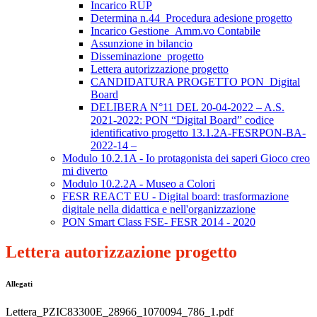
Incarico RUP
Determina n.44_Procedura adesione progetto
Incarico Gestione_Amm.vo Contabile
Assunzione in bilancio
Disseminazione_progetto
Lettera autorizzazione progetto
CANDIDATURA PROGETTO PON_Digital
Board
DELIBERA N°11 DEL 20-04-2022 – A.S.
2021-2022: PON “Digital Board” codice
identificativo progetto 13.1.2A-FESRPON-BA-
2022-14 –
Modulo 10.2.1A - Io protagonista dei saperi Gioco creo
mi diverto
Modulo 10.2.2A - Museo a Colori
FESR REACT EU - Digital board: trasformazione
digitale nella didattica e nell'organizzazione
PON Smart Class FSE- FESR 2014 - 2020
Lettera autorizzazione progetto
Allegati
Lettera_PZIC83300E_28966_1070094_786_1.pdf