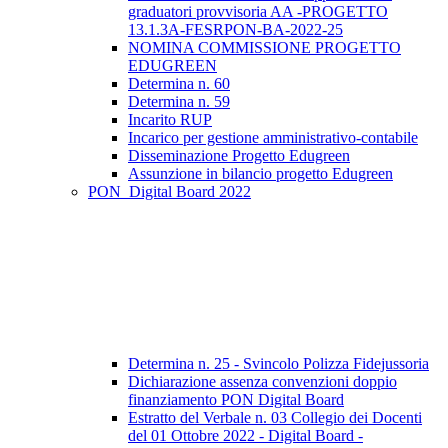
graduatori provvisoria AA -PROGETTO
13.1.3A-FESRPON-BA-2022-25
NOMINA COMMISSIONE PROGETTO
EDUGREEN
Determina n. 60
Determina n. 59
Incarito RUP
Incarico per gestione amministrativo-contabile
Disseminazione Progetto Edugreen
Assunzione in bilancio progetto Edugreen
PON_Digital Board 2022
Determina n. 25 - Svincolo Polizza Fidejussoria
Dichiarazione assenza convenzioni doppio
finanziamento PON Digital Board
Estratto del Verbale n. 03 Collegio dei Docenti
del 01 Ottobre 2022 - Digital Board -