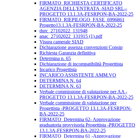
FIRMATO_RICHIESTA CERTIFICATO
AGENZIA DELL'ENTRATA -SIAD SRL--
PROGETTO 13.1.3A-FESRPON-BA-2022-25
FIRMATO_RIEPILOGO_FASE_6996861
Progetto13.1.3A-FESRPON-BA-2022-25
durc_27102022_131948
anac_27102022_131915 (1).pdf
Visura camerale SIAD
Dichiarazione assenza convenzioni Consip
Richiesta Garanzia definitiva
Determina n. 65
Dichiarazione di incompatibilità Progettista
Incarico Progettista
INCARICO ASSISTENTE AMM.VO
DETERMINA N. 64
DETERMINA N. 63
Verbale commissione di valutazione per AA -
PROGETTO 13.1.3A-FESRPON-BA-2022-25
Verbale commissione di valutazione per
Progettista -PROGETTO 13.1.3A-FESRPON-
BA-2022-25
FIRMATO_Determina 62- Approvazione
graduatoria provvisoria Progettista -PROGETTO
13.1.3A-FESRPON-BA-2022-25
FIRMATO_Determina 61 -Approvazione