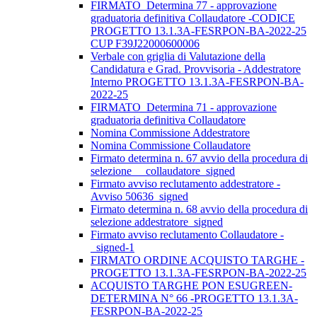
FIRMATO_Determina 77 - approvazione
graduatoria definitiva Collaudatore -CODICE
PROGETTO 13.1.3A-FESRPON-BA-2022-25
CUP F39J22000600006
Verbale con griglia di Valutazione della
Candidatura e Grad. Provvisoria - Addestratore
Interno PROGETTO 13.1.3A-FESRPON-BA-
2022-25
FIRMATO_Determina 71 - approvazione
graduatoria definitiva Collaudatore
Nomina Commissione Addestratore
Nomina Commissione Collaudatore
Firmato determina n. 67 avvio della procedura di
selezione__ collaudatore_signed
Firmato avviso reclutamento addestratore -
Avviso 50636_signed
Firmato determina n. 68 avvio della procedura di
selezione addestratore_signed
Firmato avviso reclutamento Collaudatore -
_signed-1
FIRMATO ORDINE ACQUISTO TARGHE -
PROGETTO 13.1.3A-FESRPON-BA-2022-25
ACQUISTO TARGHE PON ESUGREEN-
DETERMINA N° 66 -PROGETTO 13.1.3A-
FESRPON-BA-2022-25