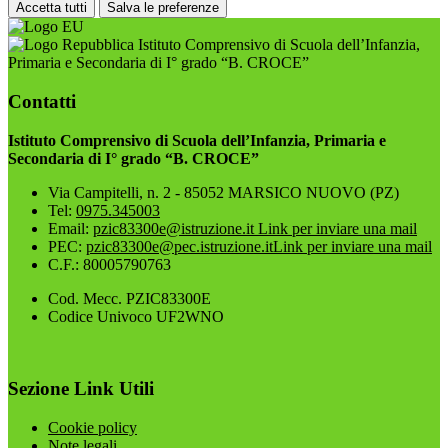
Accetta tutti
Salva le preferenze
Istituto Comprensivo di Scuola dell’Infanzia,
Primaria e Secondaria di I° grado “B. CROCE”
Contatti
Istituto Comprensivo di Scuola dell’Infanzia, Primaria e
Secondaria di I° grado “B. CROCE”
Via Campitelli, n. 2 - 85052 MARSICO NUOVO (PZ)
Tel:
0975.345003
Email:
pzic83300e@istruzione.it
Link per inviare una mail
PEC:
pzic83300e@pec.istruzione.it
Link per inviare una mail
C.F.: 80005790763
Cod. Mecc. PZIC83300E
Codice Univoco UF2WNO
Sezione Link Utili
Cookie policy
Note legali