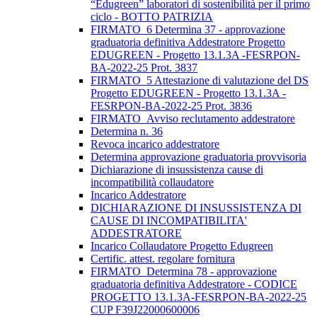
“Edugreen” laboratori di sostenibilità per il primo
ciclo - BOTTO PATRIZIA
FIRMATO_6 Determina 37 - approvazione
graduatoria definitiva Addestratore Progetto
EDUGREEN - Progetto 13.1.3A -FESRPON-
BA-2022-25 Prot. 3837
FIRMATO_5 Attestazione di valutazione del DS
Progetto EDUGREEN - Progetto 13.1.3A -
FESRPON-BA-2022-25 Prot. 3836
FIRMATO_Avviso reclutamento addestratore
Determina n. 36
Revoca incarico addestratore
Determina approvazione graduatoria provvisoria
Dichiarazione di insussistenza cause di
incompatibilità collaudatore
Incarico Addestratore
DICHIARAZIONE DI INSUSSISTENZA DI
CAUSE DI INCOMPATIBILITA'
ADDESTRATORE
Incarico Collaudatore Progetto Edugreen
Certific. attest. regolare fornitura
FIRMATO_Determina 78 - approvazione
graduatoria definitiva Addestratore - CODICE
PROGETTO 13.1.3A-FESRPON-BA-2022-25
CUP F39J22000600006