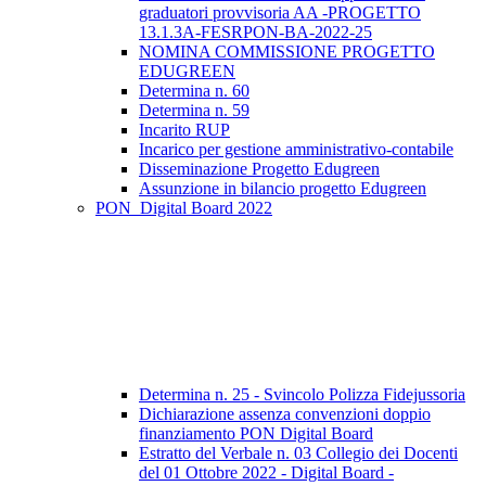
graduatori provvisoria AA -PROGETTO
13.1.3A-FESRPON-BA-2022-25
NOMINA COMMISSIONE PROGETTO
EDUGREEN
Determina n. 60
Determina n. 59
Incarito RUP
Incarico per gestione amministrativo-contabile
Disseminazione Progetto Edugreen
Assunzione in bilancio progetto Edugreen
PON_Digital Board 2022
Determina n. 25 - Svincolo Polizza Fidejussoria
Dichiarazione assenza convenzioni doppio
finanziamento PON Digital Board
Estratto del Verbale n. 03 Collegio dei Docenti
del 01 Ottobre 2022 - Digital Board -