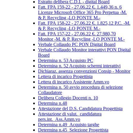
Estratto delibera C.D.I. - digital Board
Fatt. FPA 159-22 - 27.06.22 €. 1.449,36 n. 6
Licenze Microsoft Office 365 Pro Perpetua -M.
& P. Recycling -LO PONTE M.-
Fatt. FPA 158-22 - 27.06.22 €. 1.825,12 P.C. -M.
& P. Recycling -LO PONTE M.-
Fatt. FPA 157-22 - 27.06.22 €. 27.980,70
Monitor -M. & P. Recycling -LO PONTE M.-
Verbale Collaudo PC PON Digital Board
Verbale Collaudo Monitor interattivi PON Digital
Board
Determina n. 53 Acquisto PC
Determina n. 52 Acquisto schermi interattivi
Dichiaraz. assenza convenzioni Consip - Monitor
Lettera di incarico Progettista
Lettera di incarico Assistente Amm.vo
Determina n. 50 avvio procedura di selezione
Collaudatore
Delibera Collegio Docenti n. 10
Determina n.48
Attestazione del D.S. Candidatura Progettista
Attestazione di valut._candidatura
pers.int._Ass.Amm.vo
Determina n.49_Acquisto targhe
Determina n.45_Selezione Progettista