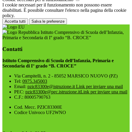
I cookie necessari per il funzionamento non possono essere
disabilitati. È possibile consultare l'elenco nella pagina della cookie
policy.
Accetta tutti
Salva le preferenze
Istituto Comprensivo di Scuola dell’Infanzia,
Primaria e Secondaria di I° grado “B. CROCE”
Contatti
Istituto Comprensivo di Scuola dell’Infanzia, Primaria e
Secondaria di I° grado “B. CROCE”
Via Campitelli, n. 2 - 85052 MARSICO NUOVO (PZ)
Tel:
0975.345003
Email:
pzic83300e@istruzione.it
Link per inviare una mail
PEC:
pzic83300e@pec.istruzione.it
Link per inviare una mail
C.F.: 80005790763
Cod. Mecc. PZIC83300E
Codice Univoco UF2WNO