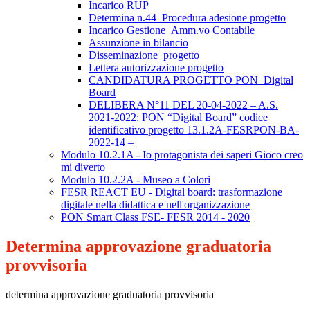
Incarico RUP
Determina n.44_Procedura adesione progetto
Incarico Gestione_Amm.vo Contabile
Assunzione in bilancio
Disseminazione_progetto
Lettera autorizzazione progetto
CANDIDATURA PROGETTO PON_Digital
Board
DELIBERA N°11 DEL 20-04-2022 – A.S.
2021-2022: PON “Digital Board” codice
identificativo progetto 13.1.2A-FESRPON-BA-
2022-14 –
Modulo 10.2.1A - Io protagonista dei saperi Gioco creo
mi diverto
Modulo 10.2.2A - Museo a Colori
FESR REACT EU - Digital board: trasformazione
digitale nella didattica e nell'organizzazione
PON Smart Class FSE- FESR 2014 - 2020
Determina approvazione graduatoria
provvisoria
determina approvazione graduatoria provvisoria