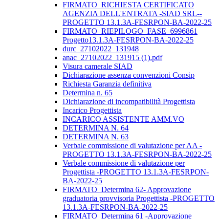
FIRMATO_RICHIESTA CERTIFICATO
AGENZIA DELL'ENTRATA -SIAD SRL--
PROGETTO 13.1.3A-FESRPON-BA-2022-25
FIRMATO_RIEPILOGO_FASE_6996861
Progetto13.1.3A-FESRPON-BA-2022-25
durc_27102022_131948
anac_27102022_131915 (1).pdf
Visura camerale SIAD
Dichiarazione assenza convenzioni Consip
Richiesta Garanzia definitiva
Determina n. 65
Dichiarazione di incompatibilità Progettista
Incarico Progettista
INCARICO ASSISTENTE AMM.VO
DETERMINA N. 64
DETERMINA N. 63
Verbale commissione di valutazione per AA -
PROGETTO 13.1.3A-FESRPON-BA-2022-25
Verbale commissione di valutazione per
Progettista -PROGETTO 13.1.3A-FESRPON-
BA-2022-25
FIRMATO_Determina 62- Approvazione
graduatoria provvisoria Progettista -PROGETTO
13.1.3A-FESRPON-BA-2022-25
FIRMATO_Determina 61 -Approvazione