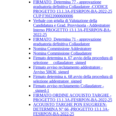
FIRMATO_Determina 77 - approvazione
graduatoria definitiva Collaudatore -CODICE
PROGETTO 13.1.3A-FESRPON-BA-2022-25
CUP F39J22000600006
Verbale con griglia di Valutazione della
Candidatura e Grad. Provvisoria - Addestratore
Interno PROGETTO 13.1.3A-FESRPON-BA-
2022-25
FIRMATO_Determina 71 - approvazione
graduatoria definitiva Collaudatore
Nomina Commissione Addestratore
Nomina Commissione Collaudatore
Firmato determina n. 67 avvio della procedura di
selezione__ collaudatore_signed
Firmato avviso reclutamento addestratore -
Avviso 50636_signed
Firmato determina n. 68 avvio della procedura di
selezione addestratore_signed
Firmato avviso reclutamento Collaudatore -
_signed-1
FIRMATO ORDINE ACQUISTO TARGHE -
PROGETTO 13.1.3A-FESRPON-BA-2022-25
ACQUISTO TARGHE PON ESUGREEN-
DETERMINA N° 66 -PROGETTO 13.1.3A-
FESRPON-BA-2022-25