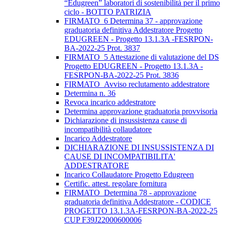
“Edugreen” laboratori di sostenibilità per il primo
ciclo - BOTTO PATRIZIA
FIRMATO_6 Determina 37 - approvazione
graduatoria definitiva Addestratore Progetto
EDUGREEN - Progetto 13.1.3A -FESRPON-
BA-2022-25 Prot. 3837
FIRMATO_5 Attestazione di valutazione del DS
Progetto EDUGREEN - Progetto 13.1.3A -
FESRPON-BA-2022-25 Prot. 3836
FIRMATO_Avviso reclutamento addestratore
Determina n. 36
Revoca incarico addestratore
Determina approvazione graduatoria provvisoria
Dichiarazione di insussistenza cause di
incompatibilità collaudatore
Incarico Addestratore
DICHIARAZIONE DI INSUSSISTENZA DI
CAUSE DI INCOMPATIBILITA'
ADDESTRATORE
Incarico Collaudatore Progetto Edugreen
Certific. attest. regolare fornitura
FIRMATO_Determina 78 - approvazione
graduatoria definitiva Addestratore - CODICE
PROGETTO 13.1.3A-FESRPON-BA-2022-25
CUP F39J22000600006