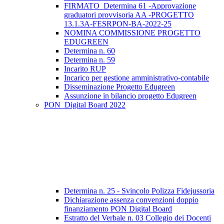
FIRMATO_Determina 61 -Approvazione
graduatori provvisoria AA -PROGETTO
13.1.3A-FESRPON-BA-2022-25
NOMINA COMMISSIONE PROGETTO
EDUGREEN
Determina n. 60
Determina n. 59
Incarito RUP
Incarico per gestione amministrativo-contabile
Disseminazione Progetto Edugreen
Assunzione in bilancio progetto Edugreen
PON_Digital Board 2022
Determina n. 25 - Svincolo Polizza Fidejussoria
Dichiarazione assenza convenzioni doppio
finanziamento PON Digital Board
Estratto del Verbale n. 03 Collegio dei Docenti