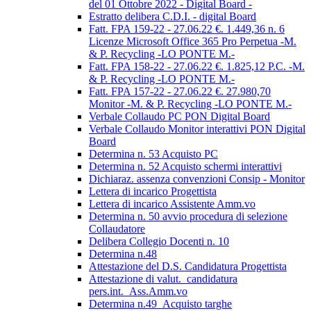
del 01 Ottobre 2022 - Digital Board -
Estratto delibera C.D.I. - digital Board
Fatt. FPA 159-22 - 27.06.22 €. 1.449,36 n. 6
Licenze Microsoft Office 365 Pro Perpetua -M.
& P. Recycling -LO PONTE M.-
Fatt. FPA 158-22 - 27.06.22 €. 1.825,12 P.C. -M.
& P. Recycling -LO PONTE M.-
Fatt. FPA 157-22 - 27.06.22 €. 27.980,70
Monitor -M. & P. Recycling -LO PONTE M.-
Verbale Collaudo PC PON Digital Board
Verbale Collaudo Monitor interattivi PON Digital
Board
Determina n. 53 Acquisto PC
Determina n. 52 Acquisto schermi interattivi
Dichiaraz. assenza convenzioni Consip - Monitor
Lettera di incarico Progettista
Lettera di incarico Assistente Amm.vo
Determina n. 50 avvio procedura di selezione
Collaudatore
Delibera Collegio Docenti n. 10
Determina n.48
Attestazione del D.S. Candidatura Progettista
Attestazione di valut._candidatura
pers.int._Ass.Amm.vo
Determina n.49_Acquisto targhe