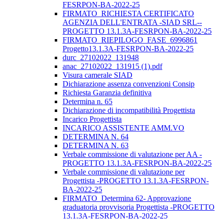
FESRPON-BA-2022-25
FIRMATO_RICHIESTA CERTIFICATO
AGENZIA DELL'ENTRATA -SIAD SRL--
PROGETTO 13.1.3A-FESRPON-BA-2022-25
FIRMATO_RIEPILOGO_FASE_6996861
Progetto13.1.3A-FESRPON-BA-2022-25
durc_27102022_131948
anac_27102022_131915 (1).pdf
Visura camerale SIAD
Dichiarazione assenza convenzioni Consip
Richiesta Garanzia definitiva
Determina n. 65
Dichiarazione di incompatibilità Progettista
Incarico Progettista
INCARICO ASSISTENTE AMM.VO
DETERMINA N. 64
DETERMINA N. 63
Verbale commissione di valutazione per AA -
PROGETTO 13.1.3A-FESRPON-BA-2022-25
Verbale commissione di valutazione per
Progettista -PROGETTO 13.1.3A-FESRPON-
BA-2022-25
FIRMATO_Determina 62- Approvazione
graduatoria provvisoria Progettista -PROGETTO
13.1.3A-FESRPON-BA-2022-25