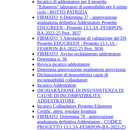
Incarico di addestratore per il progetto
“Edugreen” laboratori di sostenibilità per il primo
ciclo - BOTTO PATRIZIA
FIRMATO_6 Determina 37 - approvazione
graduatoria definitiva Addestratore Progetto
EDUGREEN - Progetto 13.1.3A -FESRPON-
BA-2022-25 Prot. 3837
FIRMATO_5 Attestazione di valutazione del DS
Progetto EDUGREEN - Progetto 13.1.3A -
FESRPON-BA-2022-25 Prot. 3836
FIRMATO_Avviso reclutamento addestratore
Determina n. 36
Revoca incarico addestratore
Determina approvazione graduatoria provvisoria
Dichiarazione di insussistenza cause di
incompatibilità collaudatore
Incarico Addestratore
DICHIARAZIONE DI INSUSSISTENZA DI
CAUSE DI INCOMPATIBILITA'
ADDESTRATORE
Incarico Collaudatore Progetto Edugreen
Certific. attest. regolare fornitura
FIRMATO_Determina 78 - approvazione
graduatoria definitiva Addestratore - CODICE
PROGETTO 13.1.3A-FESRPON-BA-2022-25