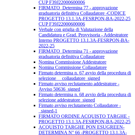
CUP F39J22000600006
FIRMATO_Determina 77 - approvazione
graduatoria definitiva Collaudatore -CODICE
PROGETTO 13.1.3A-FESRPON-BA-2022-25
CUP F39J22000600006
Verbale con griglia di Valutazione della
Candidatura e Grad. Provvisoria - Addestratore
Interno PROGETTO 13.1.3A-FESRPON-BA-
2022-25
FIRMATO_Determina 71 - approvazione
graduatoria definitiva Collaudatore
Nomina Commissione Addestratore
Nomina Commissione Collaudatore
Firmato determina n. 67 avvio della procedura di
selezione__ collaudatore_signed
Firmato avviso reclutamento addestratore -
Avviso 50636_signed
Firmato determina n. 68 avvio della procedura di
selezione addestratore_signed
Firmato avviso reclutamento Collaudatore -
_signed-1
FIRMATO ORDINE ACQUISTO TARGHE -
PROGETTO 13.1.3A-FESRPON-BA-2022-25
ACQUISTO TARGHE PON ESUGREEN-
DETERMINA N° 66 -PROGETTO 13.1.3A-