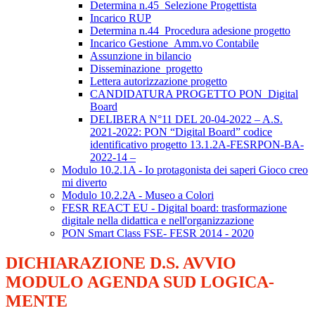
Determina n.45_Selezione Progettista
Incarico RUP
Determina n.44_Procedura adesione progetto
Incarico Gestione_Amm.vo Contabile
Assunzione in bilancio
Disseminazione_progetto
Lettera autorizzazione progetto
CANDIDATURA PROGETTO PON_Digital
Board
DELIBERA N°11 DEL 20-04-2022 – A.S.
2021-2022: PON “Digital Board” codice
identificativo progetto 13.1.2A-FESRPON-BA-
2022-14 –
Modulo 10.2.1A - Io protagonista dei saperi Gioco creo
mi diverto
Modulo 10.2.2A - Museo a Colori
FESR REACT EU - Digital board: trasformazione
digitale nella didattica e nell'organizzazione
PON Smart Class FSE- FESR 2014 - 2020
DICHIARAZIONE D.S. AVVIO
MODULO AGENDA SUD LOGICA-
MENTE