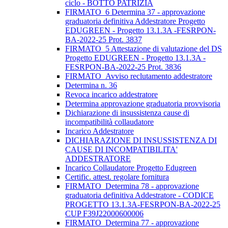
ciclo - BOTTO PATRIZIA
FIRMATO_6 Determina 37 - approvazione
graduatoria definitiva Addestratore Progetto
EDUGREEN - Progetto 13.1.3A -FESRPON-
BA-2022-25 Prot. 3837
FIRMATO_5 Attestazione di valutazione del DS
Progetto EDUGREEN - Progetto 13.1.3A -
FESRPON-BA-2022-25 Prot. 3836
FIRMATO_Avviso reclutamento addestratore
Determina n. 36
Revoca incarico addestratore
Determina approvazione graduatoria provvisoria
Dichiarazione di insussistenza cause di
incompatibilità collaudatore
Incarico Addestratore
DICHIARAZIONE DI INSUSSISTENZA DI
CAUSE DI INCOMPATIBILITA'
ADDESTRATORE
Incarico Collaudatore Progetto Edugreen
Certific. attest. regolare fornitura
FIRMATO_Determina 78 - approvazione
graduatoria definitiva Addestratore - CODICE
PROGETTO 13.1.3A-FESRPON-BA-2022-25
CUP F39J22000600006
FIRMATO_Determina 77 - approvazione