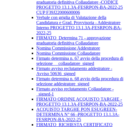
graduatoria definitiva Collaudatore -CODICE
PROGETTO 13.1.3A-FESRPON-BA-2022-25
CUP F39J22000600006
Verbale con griglia di Valutazione della
Candidatura e Grad. Provvisoria - Addestratore
Interno PROGETTO 13.1.3A-FESRPON-BA-
2022-25
FIRMATO_Determina 71 - approvazione
graduatoria definitiva Collaudatore
Nomina Commissione Addestratore
Nomina Commissione Collaudatore
Firmato determina n. 67 avvio della procedura di
selezione__ collaudatore_signed
Firmato avviso reclutamento addestratore -
Avviso 50636_signed
Firmato determina n. 68 avvio della procedura di
selezione addestratore_signed
Firmato avviso reclutamento Collaudatore -
_signed-1
FIRMATO ORDINE ACQUISTO TARGHE -
PROGETTO 13.1.3A-FESRPON-BA-2022-25
ACQUISTO TARGHE PON ESUGREEN-
DETERMINA N° 66 -PROGETTO 13.1.3A-
FESRPON-BA-2022-25
FIRMATO_RICHIESTA CERTIFICATO