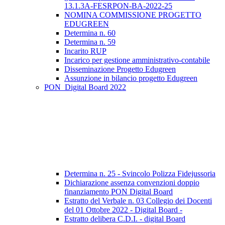
13.1.3A-FESRPON-BA-2022-25
NOMINA COMMISSIONE PROGETTO
EDUGREEN
Determina n. 60
Determina n. 59
Incarito RUP
Incarico per gestione amministrativo-contabile
Disseminazione Progetto Edugreen
Assunzione in bilancio progetto Edugreen
PON_Digital Board 2022
Determina n. 25 - Svincolo Polizza Fidejussoria
Dichiarazione assenza convenzioni doppio
finanziamento PON Digital Board
Estratto del Verbale n. 03 Collegio dei Docenti
del 01 Ottobre 2022 - Digital Board -
Estratto delibera C.D.I. - digital Board