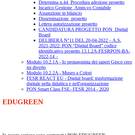
Determina n.44_Procedura adesione progetto
Incarico Gestione_Amm.vo Contabile
Assunzione in bilancio
Disseminazione_progetto
Lettera autorizzazione progetto
CANDIDATURA PROGETTO PON_Digital
Board
DELIBERA N°11 DEL 20-04-2022 – A.S.
2021-2022: PON “Digital Board” codice
identificativo progetto 13.1.2A-FESRPON-BA-
2022-14 –
Modulo 10.2.1A - Io protagonista dei saperi Gioco creo
mi diverto
Modulo 10.2.2A - Museo a Colori
FESR REACT EU - Digital board: trasformazione
digitale nella didattica e nell'organizzazione
PON Smart Class FSE- FESR 2014 - 2020
EDUGREEN