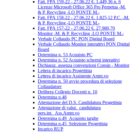
Fatt. FPA 159-22 - 27.06.22 €. 1.449,36 n. 6
Licenze Microsoft Office 365 Pro Perpetua -M.
& P. Recycling -LO PONTE M.-
Fatt. FPA 158-22 - 27.06.22 €. 1.825,12 P.C. -M.
& P. Recycling -LO PONTE M.-
Fatt. FPA 157-22 - 27.06.22 €. 27.980,70
Monitor -M. & P. Recycling -LO PONTE M.-
Verbale Collaudo PC PON Digital Board
Verbale Collaudo Monitor interattivi PON Digital
Board
Determina n. 53 Acquisto PC
Determina n. 52 Acquisto schermi interattivi
Dichiaraz. assenza convenzioni Consip - Monitor
Lettera di incarico Progettista
Lettera di incarico Assistente Amm.vo
Determina n. 50 avvio procedura di selezione
Collaudatore
Delibera Collegio Docenti n. 10
Determina n.48
Attestazione del D.S. Candidatura Progettista
Attestazione di valut._candidatura
pers.int._Ass.Amm.vo
Determina n.49_Acquisto targhe
Determina n.45_Selezione Progettista
Incarico RUP