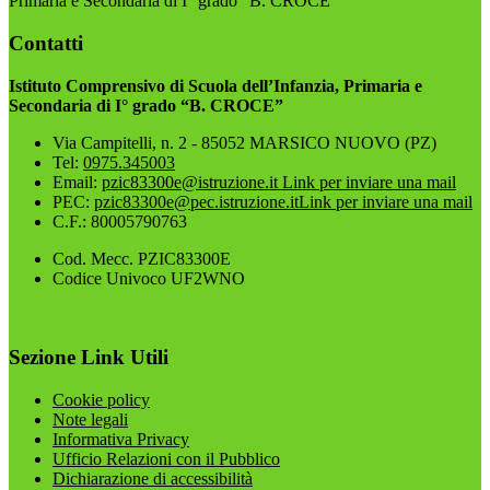
Primaria e Secondaria di I° grado “B. CROCE”
Contatti
Istituto Comprensivo di Scuola dell’Infanzia, Primaria e
Secondaria di I° grado “B. CROCE”
Via Campitelli, n. 2 - 85052 MARSICO NUOVO (PZ)
Tel:
0975.345003
Email:
pzic83300e@istruzione.it
Link per inviare una mail
PEC:
pzic83300e@pec.istruzione.it
Link per inviare una mail
C.F.: 80005790763
Cod. Mecc. PZIC83300E
Codice Univoco UF2WNO
Sezione Link Utili
Cookie policy
Note legali
Informativa Privacy
Ufficio Relazioni con il Pubblico
Dichiarazione di accessibilità