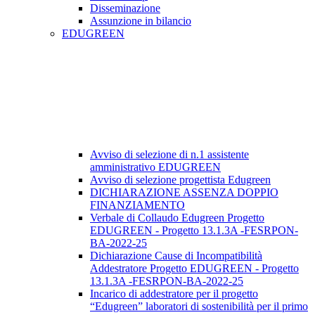
Disseminazione
Assunzione in bilancio
EDUGREEN
Avviso di selezione di n.1 assistente
amministrativo EDUGREEN
Avviso di selezione progettista Edugreen
DICHIARAZIONE ASSENZA DOPPIO
FINANZIAMENTO
Verbale di Collaudo Edugreen Progetto
EDUGREEN - Progetto 13.1.3A -FESRPON-
BA-2022-25
Dichiarazione Cause di Incompatibilità
Addestratore Progetto EDUGREEN - Progetto
13.1.3A -FESRPON-BA-2022-25
Incarico di addestratore per il progetto
“Edugreen” laboratori di sostenibilità per il primo