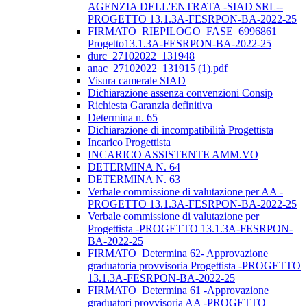
AGENZIA DELL'ENTRATA -SIAD SRL--
PROGETTO 13.1.3A-FESRPON-BA-2022-25
FIRMATO_RIEPILOGO_FASE_6996861
Progetto13.1.3A-FESRPON-BA-2022-25
durc_27102022_131948
anac_27102022_131915 (1).pdf
Visura camerale SIAD
Dichiarazione assenza convenzioni Consip
Richiesta Garanzia definitiva
Determina n. 65
Dichiarazione di incompatibilità Progettista
Incarico Progettista
INCARICO ASSISTENTE AMM.VO
DETERMINA N. 64
DETERMINA N. 63
Verbale commissione di valutazione per AA -
PROGETTO 13.1.3A-FESRPON-BA-2022-25
Verbale commissione di valutazione per
Progettista -PROGETTO 13.1.3A-FESRPON-
BA-2022-25
FIRMATO_Determina 62- Approvazione
graduatoria provvisoria Progettista -PROGETTO
13.1.3A-FESRPON-BA-2022-25
FIRMATO_Determina 61 -Approvazione
graduatori provvisoria AA -PROGETTO