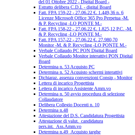
del 01 Ottobre 2022 - Digital Board -
Estratto delibera C.D.I. - digital Board
Fatt. FPA 159-22 - 27.06.22 €. 1.449,36 n. 6
Licenze Microsoft Office 365 Pro Perpetua -M.
& P. Recycling -LO PONTE M.-
Fatt. FPA 158-22 - 27.06.22 €. 1.825,12 P.C. -M.
& P. Recycling -LO PONTE M.-
Fatt. FPA 157-22 - 27.06.22 €. 27.980,70
Monitor -M. & P. Recycling -LO PONTE M.-
Verbale Collaudo PC PON Digital Board
Verbale Collaudo Monitor interattivi PON Digital
Board
Determina n. 53 Acquisto PC
Determina n. 52 Acquisto schermi interattivi
Dichiaraz. assenza convenzioni Consip - Monitor
Lettera di incarico Progettista
Lettera di incarico Assistente Amm.vo
Determina n. 50 avvio procedura di selezione
Collaudatore
Delibera Collegio Docenti n. 10
Determina n.48
Attestazione del D.S. Candidatura Progettista
Attestazione di valut._candidatura
pers.int._Ass.Amm.vo
Determina n.49_Acquisto targhe