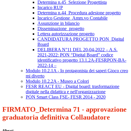
Determina n.45_Selezione Progettista
Incarico RUP
Determina n.44_Procedura adesione progetto
Incarico Gestione_Amm.vo Contabile
Assunzione in bilancio
Disseminazione_progetto
Lettera autorizzazione progetto
CANDIDATURA PROGETTO PON_Digital
Board
DELIBERA N°11 DEL 20-04-2022 – A.S.
2021-2022: PON “Digital Board” codice
identificativo progetto 13.1.2A-FESRPON-BA-
2022-14 –
Modulo 10.2.1A - Io protagonista dei saperi Gioco creo
mi diverto
Modulo 10.2.2A - Museo a Colori
FESR REACT EU - Digital board: trasformazione
digitale nella didattica e nell'organizzazione
PON Smart Class FSE- FESR 2014 - 2020
FIRMATO_Determina 71 - approvazione
graduatoria definitiva Collaudatore
Allegati