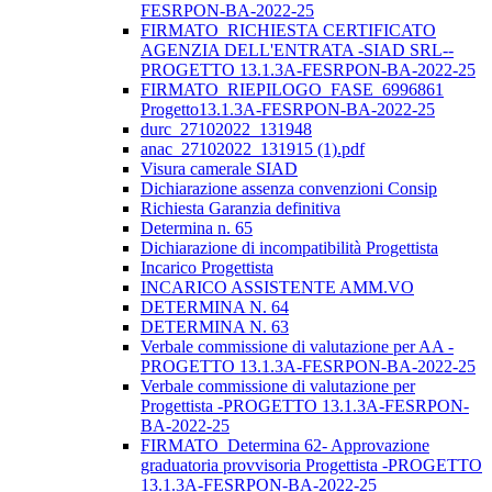
FESRPON-BA-2022-25
FIRMATO_RICHIESTA CERTIFICATO
AGENZIA DELL'ENTRATA -SIAD SRL--
PROGETTO 13.1.3A-FESRPON-BA-2022-25
FIRMATO_RIEPILOGO_FASE_6996861
Progetto13.1.3A-FESRPON-BA-2022-25
durc_27102022_131948
anac_27102022_131915 (1).pdf
Visura camerale SIAD
Dichiarazione assenza convenzioni Consip
Richiesta Garanzia definitiva
Determina n. 65
Dichiarazione di incompatibilità Progettista
Incarico Progettista
INCARICO ASSISTENTE AMM.VO
DETERMINA N. 64
DETERMINA N. 63
Verbale commissione di valutazione per AA -
PROGETTO 13.1.3A-FESRPON-BA-2022-25
Verbale commissione di valutazione per
Progettista -PROGETTO 13.1.3A-FESRPON-
BA-2022-25
FIRMATO_Determina 62- Approvazione
graduatoria provvisoria Progettista -PROGETTO
13.1.3A-FESRPON-BA-2022-25