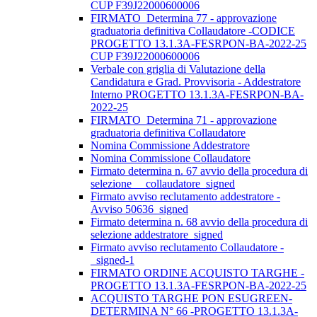
CUP F39J22000600006
FIRMATO_Determina 77 - approvazione
graduatoria definitiva Collaudatore -CODICE
PROGETTO 13.1.3A-FESRPON-BA-2022-25
CUP F39J22000600006
Verbale con griglia di Valutazione della
Candidatura e Grad. Provvisoria - Addestratore
Interno PROGETTO 13.1.3A-FESRPON-BA-
2022-25
FIRMATO_Determina 71 - approvazione
graduatoria definitiva Collaudatore
Nomina Commissione Addestratore
Nomina Commissione Collaudatore
Firmato determina n. 67 avvio della procedura di
selezione__ collaudatore_signed
Firmato avviso reclutamento addestratore -
Avviso 50636_signed
Firmato determina n. 68 avvio della procedura di
selezione addestratore_signed
Firmato avviso reclutamento Collaudatore -
_signed-1
FIRMATO ORDINE ACQUISTO TARGHE -
PROGETTO 13.1.3A-FESRPON-BA-2022-25
ACQUISTO TARGHE PON ESUGREEN-
DETERMINA N° 66 -PROGETTO 13.1.3A-