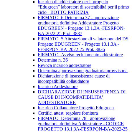
Incarico di addestratore per il progetto
“Edugreen” laboratori di sostenibilità per il primo
ciclo - BOTTO PATRIZIA
FIRMATO_6 Determina 37 - approvazione
graduatoria definitiva Addestratore Progetto
EDUGREEN - Progetto 13.1.3A -FESRPON-
BA-2022-25 Prot. 3837
FIRMATO_5 Attestazione di valutazione del DS
Progetto EDUGREEN - Progetto 13.1.3A -
FESRPON-BA-2022-25 Prot. 3836
FIRMATO_Avviso reclutamento addestratore
Determina n. 36
Revoca incarico addestratore
Determina approvazione graduatoria provvisoria
Dichiarazione di insussistenza cause di
incompatibilità collaudatore
Incarico Addestratore
DICHIARAZIONE DI INSUSSISTENZA DI
CAUSE DI INCOMPATIBILITA'
ADDESTRATORE
Incarico Collaudatore Progetto Edugreen
Certific. attest. regolare fornitura
FIRMATO_Determina 78 - approvazione
graduatoria definitiva Addestratore - CODICE
PROGETTO 13.1.3A-FESRPON-BA-2022-25