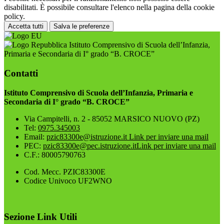
disabilitati. È possibile consultare l'elenco nella pagina della cookie
policy.
Accetta tutti
Salva le preferenze
Istituto Comprensivo di Scuola dell’Infanzia,
Primaria e Secondaria di I° grado “B. CROCE”
Contatti
Istituto Comprensivo di Scuola dell’Infanzia, Primaria e
Secondaria di I° grado “B. CROCE”
Via Campitelli, n. 2 - 85052 MARSICO NUOVO (PZ)
Tel:
0975.345003
Email:
pzic83300e@istruzione.it
Link per inviare una mail
PEC:
pzic83300e@pec.istruzione.it
Link per inviare una mail
C.F.: 80005790763
Cod. Mecc. PZIC83300E
Codice Univoco UF2WNO
Sezione Link Utili