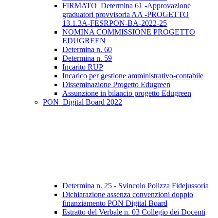
FIRMATO_Determina 61 -Approvazione
graduatori provvisoria AA -PROGETTO
13.1.3A-FESRPON-BA-2022-25
NOMINA COMMISSIONE PROGETTO
EDUGREEN
Determina n. 60
Determina n. 59
Incarito RUP
Incarico per gestione amministrativo-contabile
Disseminazione Progetto Edugreen
Assunzione in bilancio progetto Edugreen
PON_Digital Board 2022
Determina n. 25 - Svincolo Polizza Fidejussoria
Dichiarazione assenza convenzioni doppio
finanziamento PON Digital Board
Estratto del Verbale n. 03 Collegio dei Docenti