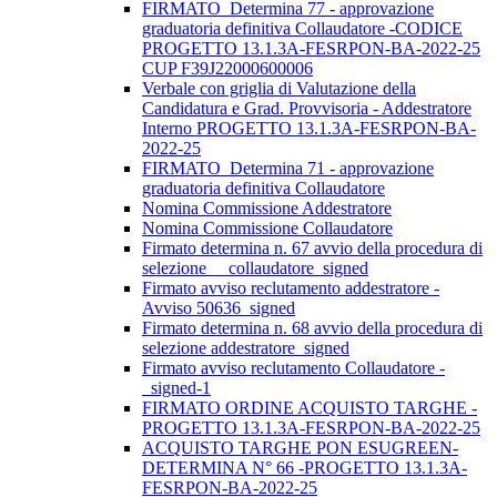
FIRMATO_Determina 77 - approvazione
graduatoria definitiva Collaudatore -CODICE
PROGETTO 13.1.3A-FESRPON-BA-2022-25
CUP F39J22000600006
Verbale con griglia di Valutazione della
Candidatura e Grad. Provvisoria - Addestratore
Interno PROGETTO 13.1.3A-FESRPON-BA-
2022-25
FIRMATO_Determina 71 - approvazione
graduatoria definitiva Collaudatore
Nomina Commissione Addestratore
Nomina Commissione Collaudatore
Firmato determina n. 67 avvio della procedura di
selezione__ collaudatore_signed
Firmato avviso reclutamento addestratore -
Avviso 50636_signed
Firmato determina n. 68 avvio della procedura di
selezione addestratore_signed
Firmato avviso reclutamento Collaudatore -
_signed-1
FIRMATO ORDINE ACQUISTO TARGHE -
PROGETTO 13.1.3A-FESRPON-BA-2022-25
ACQUISTO TARGHE PON ESUGREEN-
DETERMINA N° 66 -PROGETTO 13.1.3A-
FESRPON-BA-2022-25