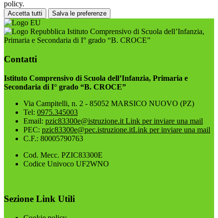
policy.
Accetta tutti
Salva le preferenze
Istituto Comprensivo di Scuola dell’Infanzia,
Primaria e Secondaria di I° grado “B. CROCE”
Contatti
Istituto Comprensivo di Scuola dell’Infanzia, Primaria e
Secondaria di I° grado “B. CROCE”
Via Campitelli, n. 2 - 85052 MARSICO NUOVO (PZ)
Tel:
0975.345003
Email:
pzic83300e@istruzione.it
Link per inviare una mail
PEC:
pzic83300e@pec.istruzione.it
Link per inviare una mail
C.F.: 80005790763
Cod. Mecc. PZIC83300E
Codice Univoco UF2WNO
Sezione Link Utili
Cookie policy