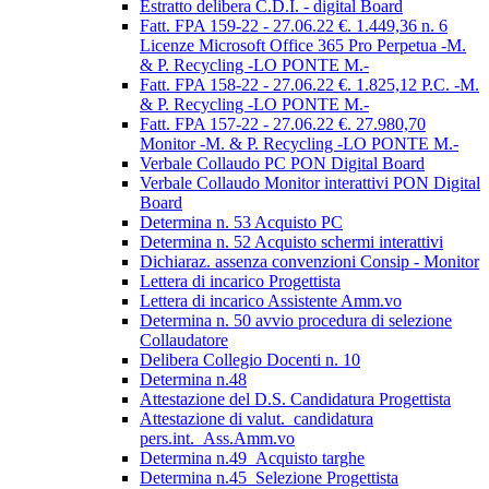
Estratto delibera C.D.I. - digital Board
Fatt. FPA 159-22 - 27.06.22 €. 1.449,36 n. 6
Licenze Microsoft Office 365 Pro Perpetua -M.
& P. Recycling -LO PONTE M.-
Fatt. FPA 158-22 - 27.06.22 €. 1.825,12 P.C. -M.
& P. Recycling -LO PONTE M.-
Fatt. FPA 157-22 - 27.06.22 €. 27.980,70
Monitor -M. & P. Recycling -LO PONTE M.-
Verbale Collaudo PC PON Digital Board
Verbale Collaudo Monitor interattivi PON Digital
Board
Determina n. 53 Acquisto PC
Determina n. 52 Acquisto schermi interattivi
Dichiaraz. assenza convenzioni Consip - Monitor
Lettera di incarico Progettista
Lettera di incarico Assistente Amm.vo
Determina n. 50 avvio procedura di selezione
Collaudatore
Delibera Collegio Docenti n. 10
Determina n.48
Attestazione del D.S. Candidatura Progettista
Attestazione di valut._candidatura
pers.int._Ass.Amm.vo
Determina n.49_Acquisto targhe
Determina n.45_Selezione Progettista