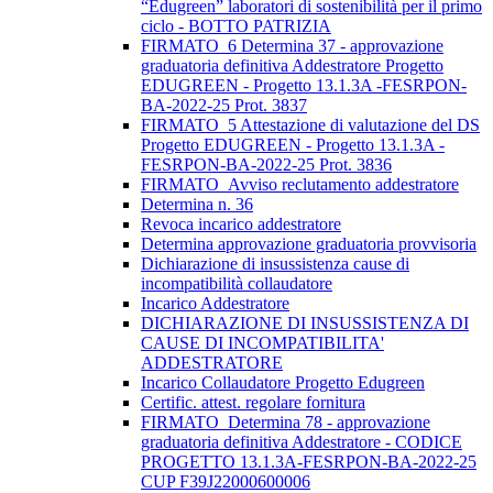
“Edugreen” laboratori di sostenibilità per il primo
ciclo - BOTTO PATRIZIA
FIRMATO_6 Determina 37 - approvazione
graduatoria definitiva Addestratore Progetto
EDUGREEN - Progetto 13.1.3A -FESRPON-
BA-2022-25 Prot. 3837
FIRMATO_5 Attestazione di valutazione del DS
Progetto EDUGREEN - Progetto 13.1.3A -
FESRPON-BA-2022-25 Prot. 3836
FIRMATO_Avviso reclutamento addestratore
Determina n. 36
Revoca incarico addestratore
Determina approvazione graduatoria provvisoria
Dichiarazione di insussistenza cause di
incompatibilità collaudatore
Incarico Addestratore
DICHIARAZIONE DI INSUSSISTENZA DI
CAUSE DI INCOMPATIBILITA'
ADDESTRATORE
Incarico Collaudatore Progetto Edugreen
Certific. attest. regolare fornitura
FIRMATO_Determina 78 - approvazione
graduatoria definitiva Addestratore - CODICE
PROGETTO 13.1.3A-FESRPON-BA-2022-25
CUP F39J22000600006