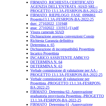
FIRMATO_RICHIESTA CERTIFICATO
AGENZIA DELL'ENTRATA -SIAD SRL--
PROGETTO 13.1.3A-FESRPON-BA-2022-25
FIRMATO_RIEPILOGO_FASE_6996861
Progetto13.1.3A-FESRPON-BA-2022-25
durc_27102022_131948
anac_27102022_131915 (1).pdf
Visura camerale SIAD
Dichiarazione assenza convenzioni Consip
Richiesta Garanzia definitiva
Determina n. 65
Dichiarazione di incompatibilità Progettista
Incarico Progettista
INCARICO ASSISTENTE AMM.VO
DETERMINA N. 64
DETERMINA N. 63
Verbale commissione di valutazione per AA -
PROGETTO 13.1.3A-FESRPON-BA-2022-25
Verbale commissione di valutazione per
Progettista -PROGETTO 13.1.3A-FESRPON-
BA-2022-25
FIRMATO_Determina 62- Approvazione
graduatoria provvisoria Progettista -PROGETTO
13.1.3A-FESRPON-BA-2022-25
FIRMATO_Determina 61 -Approvazione