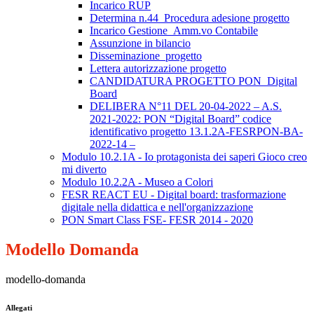
Incarico RUP
Determina n.44_Procedura adesione progetto
Incarico Gestione_Amm.vo Contabile
Assunzione in bilancio
Disseminazione_progetto
Lettera autorizzazione progetto
CANDIDATURA PROGETTO PON_Digital
Board
DELIBERA N°11 DEL 20-04-2022 – A.S.
2021-2022: PON “Digital Board” codice
identificativo progetto 13.1.2A-FESRPON-BA-
2022-14 –
Modulo 10.2.1A - Io protagonista dei saperi Gioco creo
mi diverto
Modulo 10.2.2A - Museo a Colori
FESR REACT EU - Digital board: trasformazione
digitale nella didattica e nell'organizzazione
PON Smart Class FSE- FESR 2014 - 2020
Modello Domanda
modello-domanda
Allegati