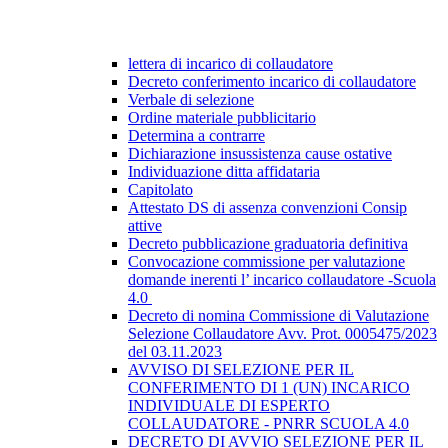
lettera di incarico di collaudatore
Decreto conferimento incarico di collaudatore
Verbale di selezione
Ordine materiale pubblicitario
Determina a contrarre
Dichiarazione insussistenza cause ostative
Individuazione ditta affidataria
Capitolato
Attestato DS di assenza convenzioni Consip
attive
Decreto pubblicazione graduatoria definitiva
Convocazione commissione per valutazione
domande inerenti l’ incarico collaudatore -Scuola
4.0
Decreto di nomina Commissione di Valutazione
Selezione Collaudatore Avv. Prot. 0005475/2023
del 03.11.2023
AVVISO DI SELEZIONE PER IL
CONFERIMENTO DI 1 (UN) INCARICO
INDIVIDUALE DI ESPERTO
COLLAUDATORE - PNRR SCUOLA 4.0
DECRETO DI AVVIO SELEZIONE PER IL