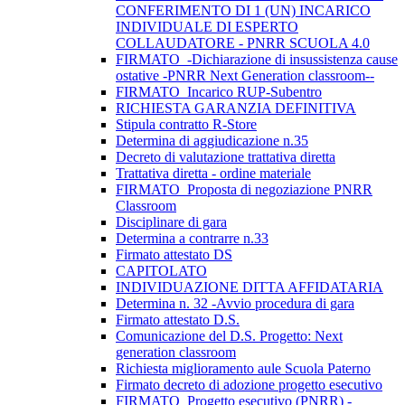
CONFERIMENTO DI 1 (UN) INCARICO
INDIVIDUALE DI ESPERTO
COLLAUDATORE - PNRR SCUOLA 4.0
FIRMATO_-Dichiarazione di insussistenza cause
ostative -PNRR Next Generation classroom--
FIRMATO_Incarico RUP-Subentro
RICHIESTA GARANZIA DEFINITIVA
Stipula contratto R-Store
Determina di aggiudicazione n.35
Decreto di valutazione trattativa diretta
Trattativa diretta - ordine materiale
FIRMATO_Proposta di negoziazione PNRR
Classroom
Disciplinare di gara
Determina a contrarre n.33
Firmato attestato DS
CAPITOLATO
INDIVIDUAZIONE DITTA AFFIDATARIA
Determina n. 32 -Avvio procedura di gara
Firmato attestato D.S.
Comunicazione del D.S. Progetto: Next
generation classroom
Richiesta miglioramento aule Scuola Paterno
Firmato decreto di adozione progetto esecutivo
FIRMATO_Progetto esecutivo (PNRR) -