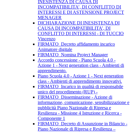
INESISTENZA DI CAUSA DI
INCOMPATIBILITA’, DI CONFLITTO DI
INTERESSI E DI ASTENSIONE PROJECT
MENAGER
DICHIARAZIONE DI INESISTENZA DI
CAUSA DI INCOMPATIBILITA’, DI
CONFLITTO DI INTERESSI - DI TUCCIO
Vincenzo
FIRMATO_Decreto affidamento incarico
Animatore digitale
FIRMATO_Nomina Project Manager
Accordo concessione - Piano Scuola 4.0 -
Azione 1 - Next generation class - Ambienti di
apprendimento.
Piano Scuola 4.0 - Azione 1 - Next generation
class - Ambienti di apprendimento innovativi.
FIRMATO_Incarico in qualità di responsabile
unico del procedimento (RUP) -
FIRMATO_Disseminazione - Azione di
informazione, comunicazione, sensibilizzazione e
pubblicità Piano Nazionale di Ripresa e
Resilienza - Missione 4 Istruzione e Ricerca -
Componente 1
FIRMATO_Decreto di Assunzione in Bilancio -
Piano Nazionale di Ripresa e Resilienza –