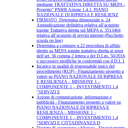
mediante TRATTATIVA DIRETTA SU MEPA -
Progetto” PNRR Azione 1.4.1. PIANO
NAZIONALE DI RIPRESA E RESILIENZ
FIRMATO_Determina dirigenziale n. 24
Aggiudicazione definitiva relativa all’acquisto
tramite Trattativa diretta sul MEPA n. 3513464
relativa all’acquisto di servizi internet (Pacchetto
scuola on line)
Determina a contrarre n.22 procedura di affido
diretto su MEPA tramite trattativa diretta ai sensi
dell’art. 36 comma 2 lettera a del D.Lgs. 50/2016
e successive modfiche in conformità con il D.I. 1
Incarico in qualità di responsabile unico del
procedimento (RUP) - Finanziamento progetto a
valere su PIANO NAZIONALE DI RIPRESA
E RESILIENZA – MISSIONE 1 –
COMPONENTE 1 – INVESTIMENTO 1.4
"SERVIZI E
Azione di comunicazione, informazione e
pubblicità - Finanziamento progetto a valere su
PIANO NAZIONALE DI RIPRESA E
RESILIENZA – MISSIONE 1 –
COMPONENTE 1 – INVESTIMENTO 1.4
"SERVIZI E CITTADINANZA D
Decreto di assunzione a bilancio - Finanziamento