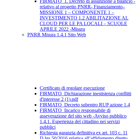
FIRMATO_1. Decreto di assunzione a bilancio -
relativo al progetto PNRR- Finanziamento–
MISSIONE 1 – COMPONENTE 1 –
INVESTIMENTO 1.2 ABILITAZIONE AL
CLOUD PER LE PA LOCALI – SCUOLE
APRILE 2022 -Misura
PNRR Misura 1.4.1 Sito Web
Certificato di regolare esecuzione
FIRMATO_Dichiarazione inestistenza conflitti
d'interesse 2 (1).pdf
FIRMATO_Decreto subentro RUP azione 1.4
FIRMATO_Incarico responsabile di
asseverazione del sito web -Avviso pubblico
1.4.1. Esperienza del cittadino nei servizi
pubblici
Richiesta garanzia definitiva ex art. 103 c. 11
D.lgs 50/2016 relativa all’affidamento diretto