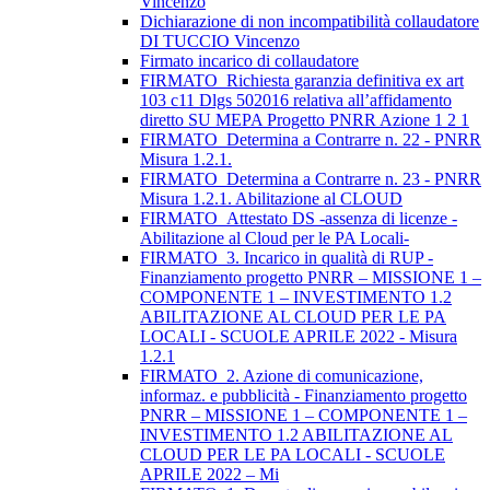
Vincenzo
Dichiarazione di non incompatibilità collaudatore
DI TUCCIO Vincenzo
Firmato incarico di collaudatore
FIRMATO_Richiesta garanzia definitiva ex art
103 c11 Dlgs 502016 relativa all’affidamento
diretto SU MEPA Progetto PNRR Azione 1 2 1
FIRMATO_Determina a Contrarre n. 22 - PNRR
Misura 1.2.1.
FIRMATO_Determina a Contrarre n. 23 - PNRR
Misura 1.2.1. Abilitazione al CLOUD
FIRMATO_Attestato DS -assenza di licenze -
Abilitazione al Cloud per le PA Locali-
FIRMATO_3. Incarico in qualità di RUP -
Finanziamento progetto PNRR – MISSIONE 1 –
COMPONENTE 1 – INVESTIMENTO 1.2
ABILITAZIONE AL CLOUD PER LE PA
LOCALI - SCUOLE APRILE 2022 - Misura
1.2.1
FIRMATO_2. Azione di comunicazione,
informaz. e pubblicità - Finanziamento progetto
PNRR – MISSIONE 1 – COMPONENTE 1 –
INVESTIMENTO 1.2 ABILITAZIONE AL
CLOUD PER LE PA LOCALI - SCUOLE
APRILE 2022 – Mi