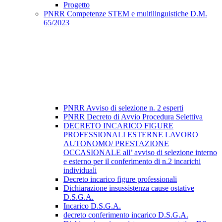
Progetto
PNRR Competenze STEM e multilinguistiche D.M.
65/2023
PNRR Avviso di selezione n. 2 esperti
PNRR Decreto di Avvio Procedura Selettiva
DECRETO INCARICO FIGURE
PROFESSIONALI ESTERNE LAVORO
AUTONOMO/ PRESTAZIONE
OCCASIONALE all’ avviso di selezione interno
e esterno per il conferimento di n.2 incarichi
individuali
Decreto incarico figure professionali
Dichiarazione insussistenza cause ostative
D.S.G.A.
Incarico D.S.G.A.
decreto conferimento incarico D.S.G.A.