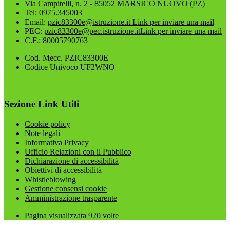
Via Campitelli, n. 2 - 85052 MARSICO NUOVO (PZ)
Tel:
0975.345003
Email:
pzic83300e@istruzione.it
Link per inviare una mail
PEC:
pzic83300e@pec.istruzione.it
Link per inviare una mail
C.F.: 80005790763
Cod. Mecc. PZIC83300E
Codice Univoco UF2WNO
Sezione Link Utili
Cookie policy
Note legali
Informativa Privacy
Ufficio Relazioni con il Pubblico
Dichiarazione di accessibilità
Obiettivi di accessibilità
Whistleblowing
Gestione consensi cookie
Amministrazione trasparente
Pagina visualizzata
920
volte