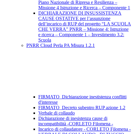
Piano Nazionale di Ripresa e Resilienza –
Missione 4 Istruzione e Ricerca – Componente 1
DICHIARAZIONE DI INSUSSISTENZA
CAUSE OSTATIVE per l’assunzione
dell’incarico di RUP del progetto “LA SCUOLA
CHE VERRA” PNRR – Missione 4: Istruzione
e ricerca – Componente 1 – Investimento 3.2:
Scuola
PNRR Cloud Perla PA Misura 1.2.1
FIRMATO_Dichiarazione inestistenza conflitti
d'interesse
FIRMATO_Decreto subentro RUP azione 1.2
Verbale di collaudo
Dichiarazione di inesistenza cause di
incompatibilità -CORLETO Filomena -
Incarico di collaudatore - CORLETO Filomena -