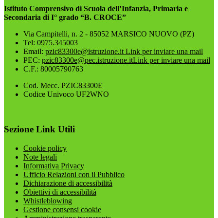
Istituto Comprensivo di Scuola dell’Infanzia, Primaria e
Secondaria di I° grado “B. CROCE”
Via Campitelli, n. 2 - 85052 MARSICO NUOVO (PZ)
Tel:
0975.345003
Email:
pzic83300e@istruzione.it
Link per inviare una mail
PEC:
pzic83300e@pec.istruzione.it
Link per inviare una mail
C.F.: 80005790763
Cod. Mecc. PZIC83300E
Codice Univoco UF2WNO
Sezione Link Utili
Cookie policy
Note legali
Informativa Privacy
Ufficio Relazioni con il Pubblico
Dichiarazione di accessibilità
Obiettivi di accessibilità
Whistleblowing
Gestione consensi cookie