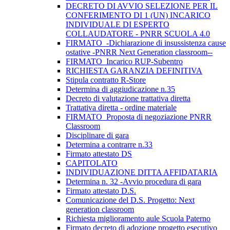
DECRETO DI AVVIO SELEZIONE PER IL
CONFERIMENTO DI 1 (UN) INCARICO
INDIVIDUALE DI ESPERTO
COLLAUDATORE - PNRR SCUOLA 4.0
FIRMATO_-Dichiarazione di insussistenza cause
ostative -PNRR Next Generation classroom--
FIRMATO_Incarico RUP-Subentro
RICHIESTA GARANZIA DEFINITIVA
Stipula contratto R-Store
Determina di aggiudicazione n.35
Decreto di valutazione trattativa diretta
Trattativa diretta - ordine materiale
FIRMATO_Proposta di negoziazione PNRR
Classroom
Disciplinare di gara
Determina a contrarre n.33
Firmato attestato DS
CAPITOLATO
INDIVIDUAZIONE DITTA AFFIDATARIA
Determina n. 32 -Avvio procedura di gara
Firmato attestato D.S.
Comunicazione del D.S. Progetto: Next
generation classroom
Richiesta miglioramento aule Scuola Paterno
Firmato decreto di adozione progetto esecutivo