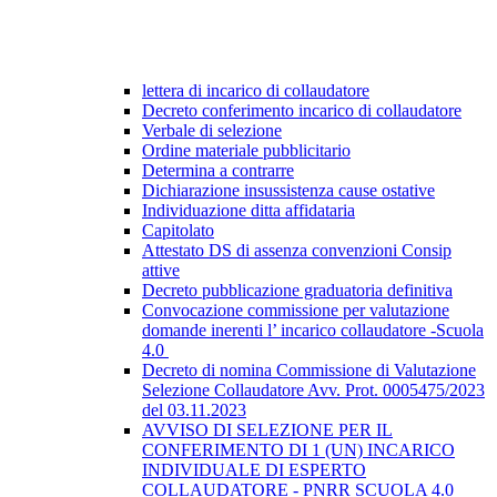
lettera di incarico di collaudatore
Decreto conferimento incarico di collaudatore
Verbale di selezione
Ordine materiale pubblicitario
Determina a contrarre
Dichiarazione insussistenza cause ostative
Individuazione ditta affidataria
Capitolato
Attestato DS di assenza convenzioni Consip
attive
Decreto pubblicazione graduatoria definitiva
Convocazione commissione per valutazione
domande inerenti l’ incarico collaudatore -Scuola
4.0
Decreto di nomina Commissione di Valutazione
Selezione Collaudatore Avv. Prot. 0005475/2023
del 03.11.2023
AVVISO DI SELEZIONE PER IL
CONFERIMENTO DI 1 (UN) INCARICO
INDIVIDUALE DI ESPERTO
COLLAUDATORE - PNRR SCUOLA 4.0