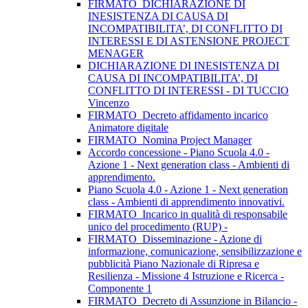
FIRMATO_DICHIARAZIONE DI
INESISTENZA DI CAUSA DI
INCOMPATIBILITA’, DI CONFLITTO DI
INTERESSI E DI ASTENSIONE PROJECT
MENAGER
DICHIARAZIONE DI INESISTENZA DI
CAUSA DI INCOMPATIBILITA’, DI
CONFLITTO DI INTERESSI - DI TUCCIO
Vincenzo
FIRMATO_Decreto affidamento incarico
Animatore digitale
FIRMATO_Nomina Project Manager
Accordo concessione - Piano Scuola 4.0 -
Azione 1 - Next generation class - Ambienti di
apprendimento.
Piano Scuola 4.0 - Azione 1 - Next generation
class - Ambienti di apprendimento innovativi.
FIRMATO_Incarico in qualità di responsabile
unico del procedimento (RUP) -
FIRMATO_Disseminazione - Azione di
informazione, comunicazione, sensibilizzazione e
pubblicità Piano Nazionale di Ripresa e
Resilienza - Missione 4 Istruzione e Ricerca -
Componente 1
FIRMATO_Decreto di Assunzione in Bilancio -