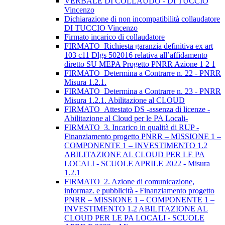
VERBALE DI COLLAUDO - DI TUCCIO
Vincenzo
Dichiarazione di non incompatibilità collaudatore
DI TUCCIO Vincenzo
Firmato incarico di collaudatore
FIRMATO_Richiesta garanzia definitiva ex art
103 c11 Dlgs 502016 relativa all’affidamento
diretto SU MEPA Progetto PNRR Azione 1 2 1
FIRMATO_Determina a Contrarre n. 22 - PNRR
Misura 1.2.1.
FIRMATO_Determina a Contrarre n. 23 - PNRR
Misura 1.2.1. Abilitazione al CLOUD
FIRMATO_Attestato DS -assenza di licenze -
Abilitazione al Cloud per le PA Locali-
FIRMATO_3. Incarico in qualità di RUP -
Finanziamento progetto PNRR – MISSIONE 1 –
COMPONENTE 1 – INVESTIMENTO 1.2
ABILITAZIONE AL CLOUD PER LE PA
LOCALI - SCUOLE APRILE 2022 - Misura
1.2.1
FIRMATO_2. Azione di comunicazione,
informaz. e pubblicità - Finanziamento progetto
PNRR – MISSIONE 1 – COMPONENTE 1 –
INVESTIMENTO 1.2 ABILITAZIONE AL
CLOUD PER LE PA LOCALI - SCUOLE