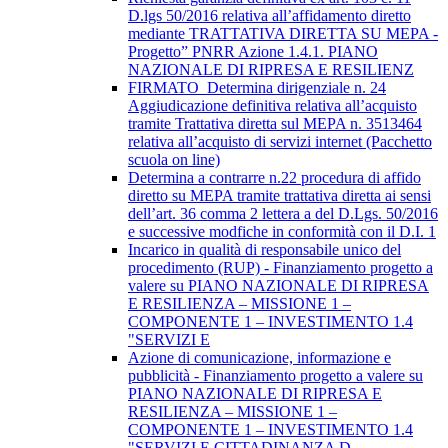
D.lgs 50/2016 relativa all’affidamento diretto
mediante TRATTATIVA DIRETTA SU MEPA -
Progetto” PNRR Azione 1.4.1. PIANO
NAZIONALE DI RIPRESA E RESILIENZ
FIRMATO_Determina dirigenziale n. 24
Aggiudicazione definitiva relativa all’acquisto
tramite Trattativa diretta sul MEPA n. 3513464
relativa all’acquisto di servizi internet (Pacchetto
scuola on line)
Determina a contrarre n.22 procedura di affido
diretto su MEPA tramite trattativa diretta ai sensi
dell’art. 36 comma 2 lettera a del D.Lgs. 50/2016
e successive modfiche in conformità con il D.I. 1
Incarico in qualità di responsabile unico del
procedimento (RUP) - Finanziamento progetto a
valere su PIANO NAZIONALE DI RIPRESA
E RESILIENZA – MISSIONE 1 –
COMPONENTE 1 – INVESTIMENTO 1.4
"SERVIZI E
Azione di comunicazione, informazione e
pubblicità - Finanziamento progetto a valere su
PIANO NAZIONALE DI RIPRESA E
RESILIENZA – MISSIONE 1 –
COMPONENTE 1 – INVESTIMENTO 1.4
"SERVIZI E CITTADINANZA D