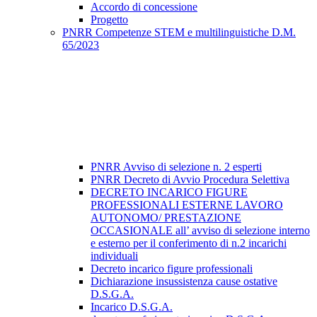
Accordo di concessione
Progetto
PNRR Competenze STEM e multilinguistiche D.M.
65/2023
PNRR Avviso di selezione n. 2 esperti
PNRR Decreto di Avvio Procedura Selettiva
DECRETO INCARICO FIGURE
PROFESSIONALI ESTERNE LAVORO
AUTONOMO/ PRESTAZIONE
OCCASIONALE all’ avviso di selezione interno
e esterno per il conferimento di n.2 incarichi
individuali
Decreto incarico figure professionali
Dichiarazione insussistenza cause ostative
D.S.G.A.
Incarico D.S.G.A.