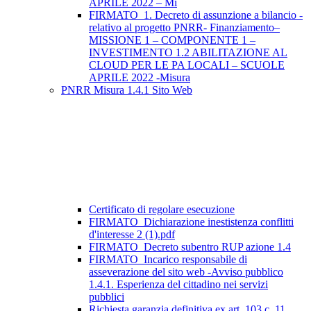
APRILE 2022 – Mi
FIRMATO_1. Decreto di assunzione a bilancio -
relativo al progetto PNRR- Finanziamento–
MISSIONE 1 – COMPONENTE 1 –
INVESTIMENTO 1.2 ABILITAZIONE AL
CLOUD PER LE PA LOCALI – SCUOLE
APRILE 2022 -Misura
PNRR Misura 1.4.1 Sito Web
Certificato di regolare esecuzione
FIRMATO_Dichiarazione inestistenza conflitti
d'interesse 2 (1).pdf
FIRMATO_Decreto subentro RUP azione 1.4
FIRMATO_Incarico responsabile di
asseverazione del sito web -Avviso pubblico
1.4.1. Esperienza del cittadino nei servizi
pubblici
Richiesta garanzia definitiva ex art. 103 c. 11