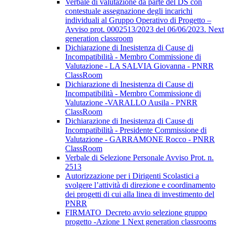
Verbale di valutazione da parte del DS con
contestuale assegnazione degli incarichi
individuali al Gruppo Operativo di Progetto –
Avviso prot. 0002513/2023 del 06/06/2023. Next
generation classroom
Dichiarazione di Inesistenza di Cause di
Incompatibilità - Membro Commissione di
Valutazione - LA SALVIA Giovanna - PNRR
ClassRoom
Dichiarazione di Inesistenza di Cause di
Incompatibilità - Membro Commissione di
Valutazione -VARALLO Ausila - PNRR
ClassRoom
Dichiarazione di Inesistenza di Cause di
Incompatibilità - Presidente Commissione di
Valutazione - GARRAMONE Rocco - PNRR
ClassRoom
Verbale di Selezione Personale Avviso Prot. n.
2513
Autorizzazione per i Dirigenti Scolastici a
svolgere l’attività di direzione e coordinamento
dei progetti di cui alla linea di investimento del
PNRR
FIRMATO_Decreto avvio selezione gruppo
progetto -Azione 1 Next generation classrooms