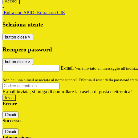
-
Entra con SPID
Entra con CIE
Seleziona utente
button close
×
Recupero password
button close
×
E-mail
Verrà inviato un messaggio all'indirizz
Non hai una e-mail associata al nome utente? Effettua il reset della password tram
E-mail inviata, si prega di controllare la casella di posta elettronica!
Errore
Chiudi
Successo
Chiudi
Informazione