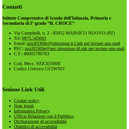
Contatti
Istituto Comprensivo di Scuola dell’Infanzia, Primaria e
Secondaria di I° grado “B. CROCE”
Via Campitelli, n. 2 - 85052 MARSICO NUOVO (PZ)
Tel:
0975.345003
Email:
pzic83300e@istruzione.it
Link per inviare una mail
PEC:
pzic83300e@pec.istruzione.it
Link per inviare una mail
C.F.: 80005790763
Cod. Mecc. PZIC83300E
Codice Univoco UF2WNO
Sezione Link Utili
Cookie policy
Note legali
Informativa Privacy
Ufficio Relazioni con il Pubblico
Dichiarazione di accessibilità
Obiettivi di accessibilità