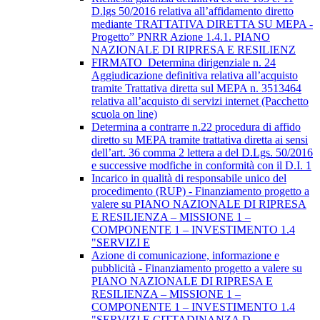
D.lgs 50/2016 relativa all’affidamento diretto
mediante TRATTATIVA DIRETTA SU MEPA -
Progetto” PNRR Azione 1.4.1. PIANO
NAZIONALE DI RIPRESA E RESILIENZ
FIRMATO_Determina dirigenziale n. 24
Aggiudicazione definitiva relativa all’acquisto
tramite Trattativa diretta sul MEPA n. 3513464
relativa all’acquisto di servizi internet (Pacchetto
scuola on line)
Determina a contrarre n.22 procedura di affido
diretto su MEPA tramite trattativa diretta ai sensi
dell’art. 36 comma 2 lettera a del D.Lgs. 50/2016
e successive modfiche in conformità con il D.I. 1
Incarico in qualità di responsabile unico del
procedimento (RUP) - Finanziamento progetto a
valere su PIANO NAZIONALE DI RIPRESA
E RESILIENZA – MISSIONE 1 –
COMPONENTE 1 – INVESTIMENTO 1.4
"SERVIZI E
Azione di comunicazione, informazione e
pubblicità - Finanziamento progetto a valere su
PIANO NAZIONALE DI RIPRESA E
RESILIENZA – MISSIONE 1 –
COMPONENTE 1 – INVESTIMENTO 1.4
"SERVIZI E CITTADINANZA D