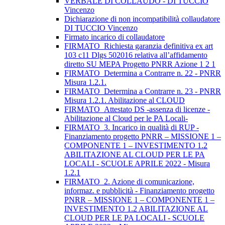
VERBALE DI COLLAUDO - DI TUCCIO
Vincenzo
Dichiarazione di non incompatibilità collaudatore
DI TUCCIO Vincenzo
Firmato incarico di collaudatore
FIRMATO_Richiesta garanzia definitiva ex art
103 c11 Dlgs 502016 relativa all’affidamento
diretto SU MEPA Progetto PNRR Azione 1 2 1
FIRMATO_Determina a Contrarre n. 22 - PNRR
Misura 1.2.1.
FIRMATO_Determina a Contrarre n. 23 - PNRR
Misura 1.2.1. Abilitazione al CLOUD
FIRMATO_Attestato DS -assenza di licenze -
Abilitazione al Cloud per le PA Locali-
FIRMATO_3. Incarico in qualità di RUP -
Finanziamento progetto PNRR – MISSIONE 1 –
COMPONENTE 1 – INVESTIMENTO 1.2
ABILITAZIONE AL CLOUD PER LE PA
LOCALI - SCUOLE APRILE 2022 - Misura
1.2.1
FIRMATO_2. Azione di comunicazione,
informaz. e pubblicità - Finanziamento progetto
PNRR – MISSIONE 1 – COMPONENTE 1 –
INVESTIMENTO 1.2 ABILITAZIONE AL
CLOUD PER LE PA LOCALI - SCUOLE