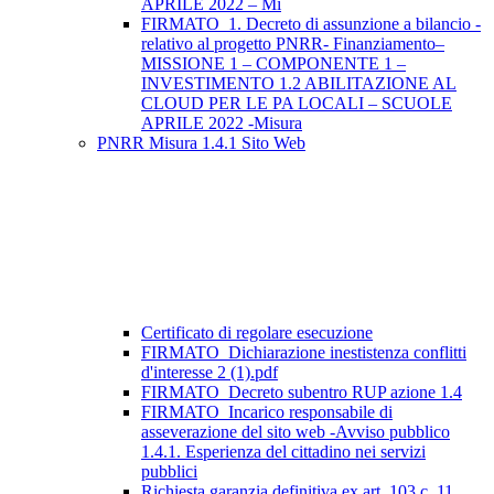
APRILE 2022 – Mi
FIRMATO_1. Decreto di assunzione a bilancio -
relativo al progetto PNRR- Finanziamento–
MISSIONE 1 – COMPONENTE 1 –
INVESTIMENTO 1.2 ABILITAZIONE AL
CLOUD PER LE PA LOCALI – SCUOLE
APRILE 2022 -Misura
PNRR Misura 1.4.1 Sito Web
Certificato di regolare esecuzione
FIRMATO_Dichiarazione inestistenza conflitti
d'interesse 2 (1).pdf
FIRMATO_Decreto subentro RUP azione 1.4
FIRMATO_Incarico responsabile di
asseverazione del sito web -Avviso pubblico
1.4.1. Esperienza del cittadino nei servizi
pubblici
Richiesta garanzia definitiva ex art. 103 c. 11