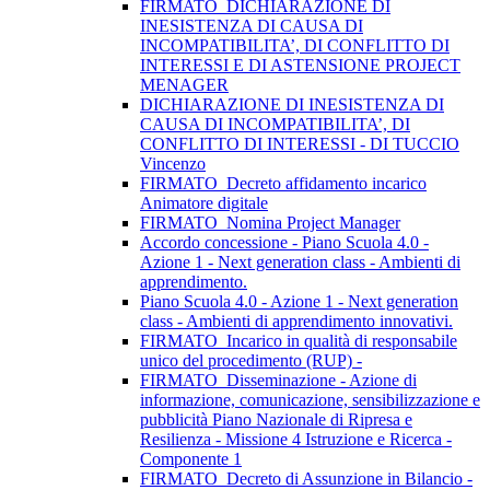
FIRMATO_DICHIARAZIONE DI
INESISTENZA DI CAUSA DI
INCOMPATIBILITA’, DI CONFLITTO DI
INTERESSI E DI ASTENSIONE PROJECT
MENAGER
DICHIARAZIONE DI INESISTENZA DI
CAUSA DI INCOMPATIBILITA’, DI
CONFLITTO DI INTERESSI - DI TUCCIO
Vincenzo
FIRMATO_Decreto affidamento incarico
Animatore digitale
FIRMATO_Nomina Project Manager
Accordo concessione - Piano Scuola 4.0 -
Azione 1 - Next generation class - Ambienti di
apprendimento.
Piano Scuola 4.0 - Azione 1 - Next generation
class - Ambienti di apprendimento innovativi.
FIRMATO_Incarico in qualità di responsabile
unico del procedimento (RUP) -
FIRMATO_Disseminazione - Azione di
informazione, comunicazione, sensibilizzazione e
pubblicità Piano Nazionale di Ripresa e
Resilienza - Missione 4 Istruzione e Ricerca -
Componente 1
FIRMATO_Decreto di Assunzione in Bilancio -