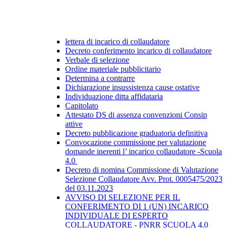
lettera di incarico di collaudatore
Decreto conferimento incarico di collaudatore
Verbale di selezione
Ordine materiale pubblicitario
Determina a contrarre
Dichiarazione insussistenza cause ostative
Individuazione ditta affidataria
Capitolato
Attestato DS di assenza convenzioni Consip
attive
Decreto pubblicazione graduatoria definitiva
Convocazione commissione per valutazione
domande inerenti l’ incarico collaudatore -Scuola
4.0
Decreto di nomina Commissione di Valutazione
Selezione Collaudatore Avv. Prot. 0005475/2023
del 03.11.2023
AVVISO DI SELEZIONE PER IL
CONFERIMENTO DI 1 (UN) INCARICO
INDIVIDUALE DI ESPERTO
COLLAUDATORE - PNRR SCUOLA 4.0