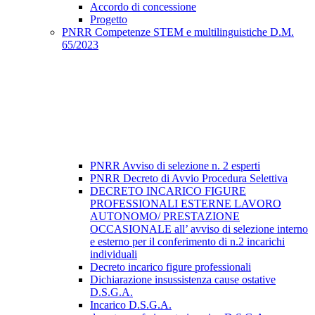
Accordo di concessione
Progetto
PNRR Competenze STEM e multilinguistiche D.M.
65/2023
PNRR Avviso di selezione n. 2 esperti
PNRR Decreto di Avvio Procedura Selettiva
DECRETO INCARICO FIGURE
PROFESSIONALI ESTERNE LAVORO
AUTONOMO/ PRESTAZIONE
OCCASIONALE all’ avviso di selezione interno
e esterno per il conferimento di n.2 incarichi
individuali
Decreto incarico figure professionali
Dichiarazione insussistenza cause ostative
D.S.G.A.
Incarico D.S.G.A.