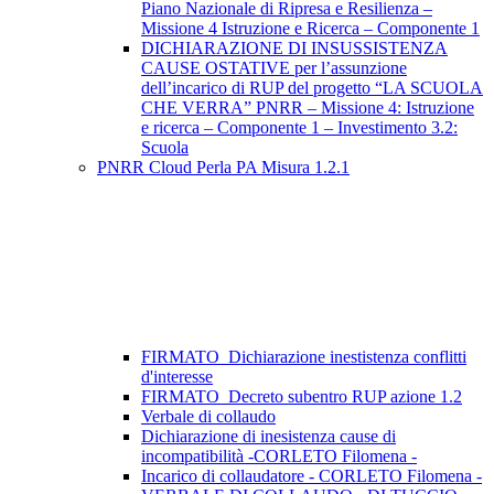
Piano Nazionale di Ripresa e Resilienza –
Missione 4 Istruzione e Ricerca – Componente 1
DICHIARAZIONE DI INSUSSISTENZA
CAUSE OSTATIVE per l’assunzione
dell’incarico di RUP del progetto “LA SCUOLA
CHE VERRA” PNRR – Missione 4: Istruzione
e ricerca – Componente 1 – Investimento 3.2:
Scuola
PNRR Cloud Perla PA Misura 1.2.1
FIRMATO_Dichiarazione inestistenza conflitti
d'interesse
FIRMATO_Decreto subentro RUP azione 1.2
Verbale di collaudo
Dichiarazione di inesistenza cause di
incompatibilità -CORLETO Filomena -
Incarico di collaudatore - CORLETO Filomena -