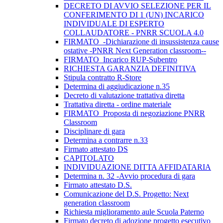
DECRETO DI AVVIO SELEZIONE PER IL
CONFERIMENTO DI 1 (UN) INCARICO
INDIVIDUALE DI ESPERTO
COLLAUDATORE - PNRR SCUOLA 4.0
FIRMATO_-Dichiarazione di insussistenza cause
ostative -PNRR Next Generation classroom--
FIRMATO_Incarico RUP-Subentro
RICHIESTA GARANZIA DEFINITIVA
Stipula contratto R-Store
Determina di aggiudicazione n.35
Decreto di valutazione trattativa diretta
Trattativa diretta - ordine materiale
FIRMATO_Proposta di negoziazione PNRR
Classroom
Disciplinare di gara
Determina a contrarre n.33
Firmato attestato DS
CAPITOLATO
INDIVIDUAZIONE DITTA AFFIDATARIA
Determina n. 32 -Avvio procedura di gara
Firmato attestato D.S.
Comunicazione del D.S. Progetto: Next
generation classroom
Richiesta miglioramento aule Scuola Paterno
Firmato decreto di adozione progetto esecutivo