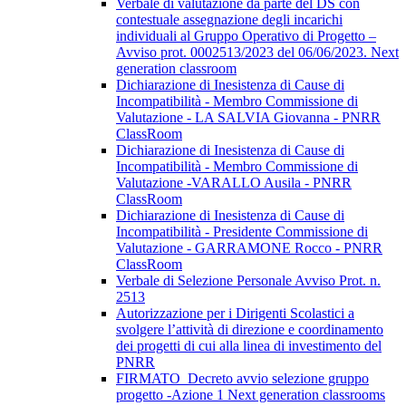
Verbale di valutazione da parte del DS con
contestuale assegnazione degli incarichi
individuali al Gruppo Operativo di Progetto –
Avviso prot. 0002513/2023 del 06/06/2023. Next
generation classroom
Dichiarazione di Inesistenza di Cause di
Incompatibilità - Membro Commissione di
Valutazione - LA SALVIA Giovanna - PNRR
ClassRoom
Dichiarazione di Inesistenza di Cause di
Incompatibilità - Membro Commissione di
Valutazione -VARALLO Ausila - PNRR
ClassRoom
Dichiarazione di Inesistenza di Cause di
Incompatibilità - Presidente Commissione di
Valutazione - GARRAMONE Rocco - PNRR
ClassRoom
Verbale di Selezione Personale Avviso Prot. n.
2513
Autorizzazione per i Dirigenti Scolastici a
svolgere l’attività di direzione e coordinamento
dei progetti di cui alla linea di investimento del
PNRR
FIRMATO_Decreto avvio selezione gruppo
progetto -Azione 1 Next generation classrooms