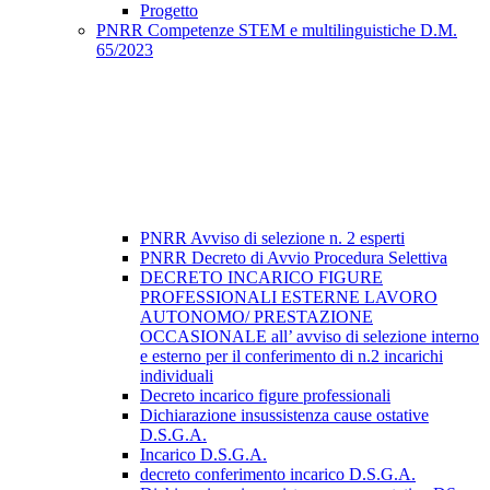
Progetto
PNRR Competenze STEM e multilinguistiche D.M.
65/2023
PNRR Avviso di selezione n. 2 esperti
PNRR Decreto di Avvio Procedura Selettiva
DECRETO INCARICO FIGURE
PROFESSIONALI ESTERNE LAVORO
AUTONOMO/ PRESTAZIONE
OCCASIONALE all’ avviso di selezione interno
e esterno per il conferimento di n.2 incarichi
individuali
Decreto incarico figure professionali
Dichiarazione insussistenza cause ostative
D.S.G.A.
Incarico D.S.G.A.
decreto conferimento incarico D.S.G.A.