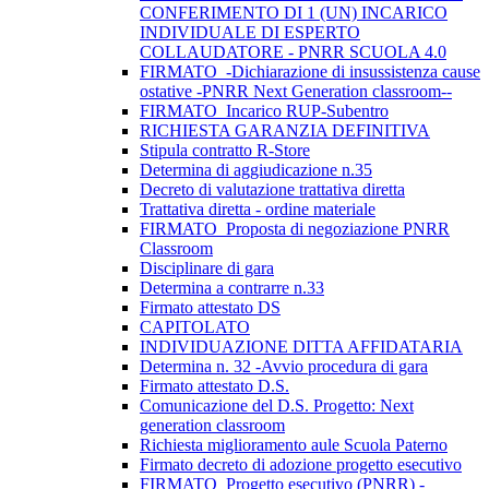
CONFERIMENTO DI 1 (UN) INCARICO
INDIVIDUALE DI ESPERTO
COLLAUDATORE - PNRR SCUOLA 4.0
FIRMATO_-Dichiarazione di insussistenza cause
ostative -PNRR Next Generation classroom--
FIRMATO_Incarico RUP-Subentro
RICHIESTA GARANZIA DEFINITIVA
Stipula contratto R-Store
Determina di aggiudicazione n.35
Decreto di valutazione trattativa diretta
Trattativa diretta - ordine materiale
FIRMATO_Proposta di negoziazione PNRR
Classroom
Disciplinare di gara
Determina a contrarre n.33
Firmato attestato DS
CAPITOLATO
INDIVIDUAZIONE DITTA AFFIDATARIA
Determina n. 32 -Avvio procedura di gara
Firmato attestato D.S.
Comunicazione del D.S. Progetto: Next
generation classroom
Richiesta miglioramento aule Scuola Paterno
Firmato decreto di adozione progetto esecutivo
FIRMATO_Progetto esecutivo (PNRR) -