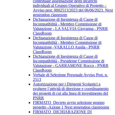
contestuale assegnazione degli incarichi
individuali al Gruppo Operativo di Progetto –
Avviso prot. 0002513/2023 del 06/06/2023. Next
generation classroom
Dichiarazione di Inesistenza di Cause di
Incompatibilità - Membro Commissione di
Valutazione - LA SALVIA Giovanna - PNRR
ClassRoom
Dichiarazione di Inesistenza di Cause di
Incompatibilità - Membro Commissione di
Valutazione -VARALLO Ausila - PNRR
ClassRoom
Dichiarazione di Inesistenza di Cause di
Incompatibilità - Presidente Commissione di
Valutazione - GARRAMONE Rocco - PNRR
ClassRoom
Verbale di Selezione Personale Avviso Prot. n.
2513
Autorizzazione per i Dirigenti Scolastici a
svolgere l’attività di direzione e coordinamento
dei progetti di cui alla linea di investimento del
PNRR
FIRMATO_Decreto avvio selezione gruppo
progetto -Azione 1 Next generation classrooms
FIRMATO_DICHIARAZIONE DI