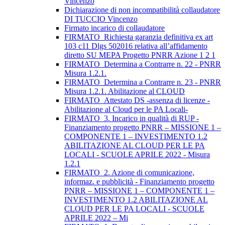
Vincenzo
Dichiarazione di non incompatibilità collaudatore
DI TUCCIO Vincenzo
Firmato incarico di collaudatore
FIRMATO_Richiesta garanzia definitiva ex art
103 c11 Dlgs 502016 relativa all’affidamento
diretto SU MEPA Progetto PNRR Azione 1 2 1
FIRMATO_Determina a Contrarre n. 22 - PNRR
Misura 1.2.1.
FIRMATO_Determina a Contrarre n. 23 - PNRR
Misura 1.2.1. Abilitazione al CLOUD
FIRMATO_Attestato DS -assenza di licenze -
Abilitazione al Cloud per le PA Locali-
FIRMATO_3. Incarico in qualità di RUP -
Finanziamento progetto PNRR – MISSIONE 1 –
COMPONENTE 1 – INVESTIMENTO 1.2
ABILITAZIONE AL CLOUD PER LE PA
LOCALI - SCUOLE APRILE 2022 - Misura
1.2.1
FIRMATO_2. Azione di comunicazione,
informaz. e pubblicità - Finanziamento progetto
PNRR – MISSIONE 1 – COMPONENTE 1 –
INVESTIMENTO 1.2 ABILITAZIONE AL
CLOUD PER LE PA LOCALI - SCUOLE
APRILE 2022 – Mi