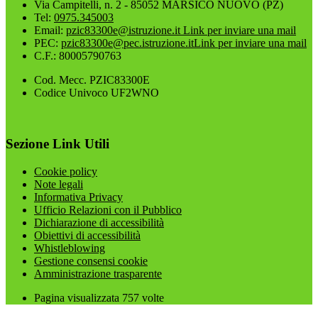
Via Campitelli, n. 2 - 85052 MARSICO NUOVO (PZ)
Tel:
0975.345003
Email:
pzic83300e@istruzione.it
Link per inviare una mail
PEC:
pzic83300e@pec.istruzione.it
Link per inviare una mail
C.F.: 80005790763
Cod. Mecc. PZIC83300E
Codice Univoco UF2WNO
Sezione Link Utili
Cookie policy
Note legali
Informativa Privacy
Ufficio Relazioni con il Pubblico
Dichiarazione di accessibilità
Obiettivi di accessibilità
Whistleblowing
Gestione consensi cookie
Amministrazione trasparente
Pagina visualizzata
757
volte