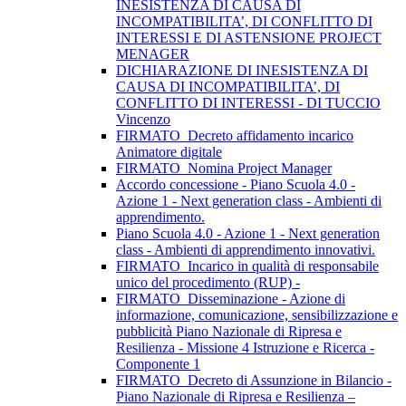
INESISTENZA DI CAUSA DI
INCOMPATIBILITA’, DI CONFLITTO DI
INTERESSI E DI ASTENSIONE PROJECT
MENAGER
DICHIARAZIONE DI INESISTENZA DI
CAUSA DI INCOMPATIBILITA’, DI
CONFLITTO DI INTERESSI - DI TUCCIO
Vincenzo
FIRMATO_Decreto affidamento incarico
Animatore digitale
FIRMATO_Nomina Project Manager
Accordo concessione - Piano Scuola 4.0 -
Azione 1 - Next generation class - Ambienti di
apprendimento.
Piano Scuola 4.0 - Azione 1 - Next generation
class - Ambienti di apprendimento innovativi.
FIRMATO_Incarico in qualità di responsabile
unico del procedimento (RUP) -
FIRMATO_Disseminazione - Azione di
informazione, comunicazione, sensibilizzazione e
pubblicità Piano Nazionale di Ripresa e
Resilienza - Missione 4 Istruzione e Ricerca -
Componente 1
FIRMATO_Decreto di Assunzione in Bilancio -
Piano Nazionale di Ripresa e Resilienza –