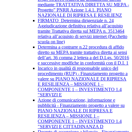
mediante TRATTATIVA DIRETTA SU MEPA -
Progetto” PNRR Azione 1.4.1. PIANO
NAZIONALE DI RIPRESA E RESILIENZ
FIRMATO_Determina dirigenziale n. 24
Aggiudicazione definitiva relativa all’acquisto
tramite Trattativa diretta sul MEPA n. 3513464
relativa all’acquisto di servizi internet (Pacchetto
scuola on line)
Determina a contrarre n.22 procedura di affido
diretto su MEPA tramite trattativa diretta ai sensi
dell’art. 36 comma 2 lettera a del D.Lgs. 50/2016
e successive modfiche in conformità con il D.I. 1
Incarico in qualità di responsabile unico del
procedimento (RUP) - Finanziamento progetto a
valere su PIANO NAZIONALE DI RIPRESA
E RESILIENZA – MISSIONE 1 –
COMPONENTE 1 – INVESTIMENTO 1.4
"SERVIZI E
Azione di comunicazione, informazione e
pubblicità - Finanziamento progetto a valere su
PIANO NAZIONALE DI RIPRESA E
RESILIENZA – MISSIONE 1 –
COMPONENTE 1 – INVESTIMENTO 1.4
"SERVIZI E CITTADINANZA D
Decreto di assunzione a bilancio - Finanziamento