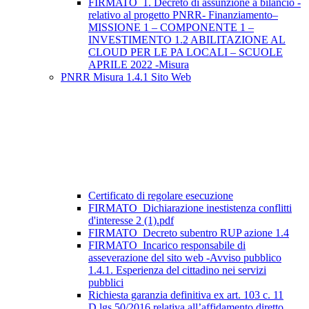
FIRMATO_1. Decreto di assunzione a bilancio -
relativo al progetto PNRR- Finanziamento–
MISSIONE 1 – COMPONENTE 1 –
INVESTIMENTO 1.2 ABILITAZIONE AL
CLOUD PER LE PA LOCALI – SCUOLE
APRILE 2022 -Misura
PNRR Misura 1.4.1 Sito Web
Certificato di regolare esecuzione
FIRMATO_Dichiarazione inestistenza conflitti
d'interesse 2 (1).pdf
FIRMATO_Decreto subentro RUP azione 1.4
FIRMATO_Incarico responsabile di
asseverazione del sito web -Avviso pubblico
1.4.1. Esperienza del cittadino nei servizi
pubblici
Richiesta garanzia definitiva ex art. 103 c. 11
D.lgs 50/2016 relativa all’affidamento diretto