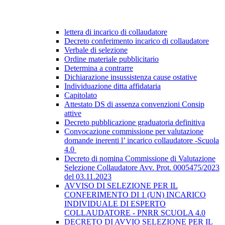
lettera di incarico di collaudatore
Decreto conferimento incarico di collaudatore
Verbale di selezione
Ordine materiale pubblicitario
Determina a contrarre
Dichiarazione insussistenza cause ostative
Individuazione ditta affidataria
Capitolato
Attestato DS di assenza convenzioni Consip
attive
Decreto pubblicazione graduatoria definitiva
Convocazione commissione per valutazione
domande inerenti l’ incarico collaudatore -Scuola
4.0
Decreto di nomina Commissione di Valutazione
Selezione Collaudatore Avv. Prot. 0005475/2023
del 03.11.2023
AVVISO DI SELEZIONE PER IL
CONFERIMENTO DI 1 (UN) INCARICO
INDIVIDUALE DI ESPERTO
COLLAUDATORE - PNRR SCUOLA 4.0
DECRETO DI AVVIO SELEZIONE PER IL