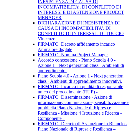
INESISTENZA DI CAUSA DI
INCOMPATIBILITA’, DI CONFLITTO DI
INTERESSI E DI ASTENSIONE PROJECT
MENAGER
DICHIARAZIONE DI INESISTENZA DI
CAUSA DI INCOMPATIBILITA’, DI
CONFLITTO DI INTERESSI - DI TUCCIO
Vincenzo
FIRMATO_Decreto affidamento incarico
Animatore digitale
FIRMATO_Nomina Project Manager
Accordo concessione - Piano Scuola 4.0 -
Azione 1 - Next generation class - Ambienti di
apprendimento.
Piano Scuola 4.0 - Azione 1 - Next generation
class - Ambienti di apprendimento innovativi.
FIRMATO_Incarico in qualità di responsabile
unico del procedimento (RUP) -
FIRMATO_Disseminazione - Azione di
informazione, comunicazione, sensibilizzazione e
pubblicità Piano Nazionale di Ripresa e
Resilienza - Missione 4 Istruzione e Ricerca -
Componente 1
FIRMATO_Decreto di Assunzione in Bilancio -
Piano Nazionale di Ripresa e Resilienza –