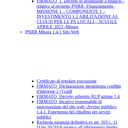
FIRMATO_1. Decreto di assunzione a bilancio -
relativo al progetto PNRR- Finanziamento–
MISSIONE 1 – COMPONENTE 1 –
INVESTIMENTO 1.2 ABILITAZIONE AL
CLOUD PER LE PA LOCALI – SCUOLE
APRILE 2022 -Misura
PNRR Misura 1.4.1 Sito Web
Certificato di regolare esecuzione
FIRMATO_Dichiarazione inestistenza conflitti
d'interesse 2 (1).pdf
FIRMATO_Decreto subentro RUP azione 1.4
FIRMATO_Incarico responsabile di
asseverazione del sito web -Avviso pubblico
1.4.1. Esperienza del cittadino nei servizi
pubblici
Richiesta garanzia definitiva ex art. 103 c. 11
D.lgs 50/2016 relativa all’affidamento diretto