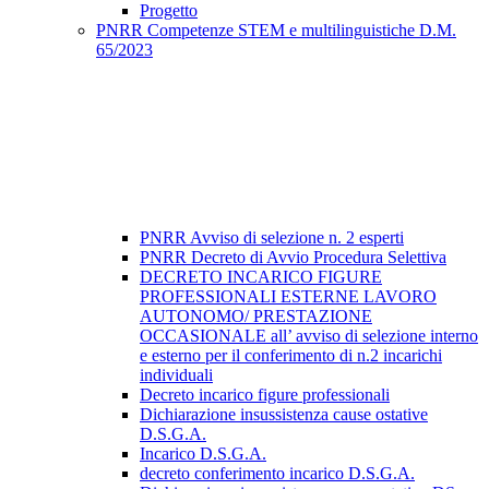
Progetto
PNRR Competenze STEM e multilinguistiche D.M.
65/2023
PNRR Avviso di selezione n. 2 esperti
PNRR Decreto di Avvio Procedura Selettiva
DECRETO INCARICO FIGURE
PROFESSIONALI ESTERNE LAVORO
AUTONOMO/ PRESTAZIONE
OCCASIONALE all’ avviso di selezione interno
e esterno per il conferimento di n.2 incarichi
individuali
Decreto incarico figure professionali
Dichiarazione insussistenza cause ostative
D.S.G.A.
Incarico D.S.G.A.
decreto conferimento incarico D.S.G.A.