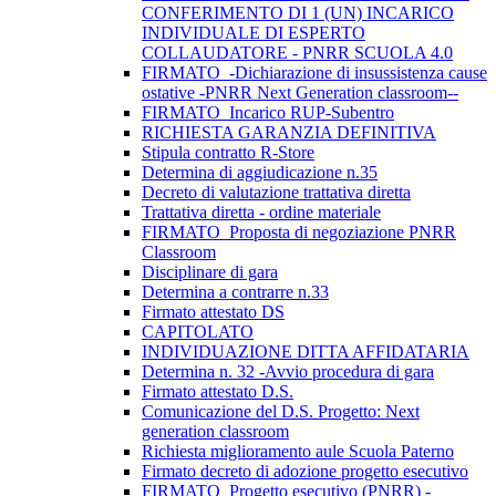
CONFERIMENTO DI 1 (UN) INCARICO
INDIVIDUALE DI ESPERTO
COLLAUDATORE - PNRR SCUOLA 4.0
FIRMATO_-Dichiarazione di insussistenza cause
ostative -PNRR Next Generation classroom--
FIRMATO_Incarico RUP-Subentro
RICHIESTA GARANZIA DEFINITIVA
Stipula contratto R-Store
Determina di aggiudicazione n.35
Decreto di valutazione trattativa diretta
Trattativa diretta - ordine materiale
FIRMATO_Proposta di negoziazione PNRR
Classroom
Disciplinare di gara
Determina a contrarre n.33
Firmato attestato DS
CAPITOLATO
INDIVIDUAZIONE DITTA AFFIDATARIA
Determina n. 32 -Avvio procedura di gara
Firmato attestato D.S.
Comunicazione del D.S. Progetto: Next
generation classroom
Richiesta miglioramento aule Scuola Paterno
Firmato decreto di adozione progetto esecutivo
FIRMATO_Progetto esecutivo (PNRR) -