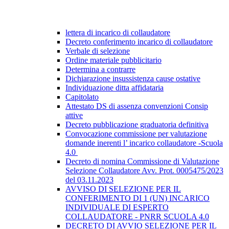
lettera di incarico di collaudatore
Decreto conferimento incarico di collaudatore
Verbale di selezione
Ordine materiale pubblicitario
Determina a contrarre
Dichiarazione insussistenza cause ostative
Individuazione ditta affidataria
Capitolato
Attestato DS di assenza convenzioni Consip
attive
Decreto pubblicazione graduatoria definitiva
Convocazione commissione per valutazione
domande inerenti l’ incarico collaudatore -Scuola
4.0
Decreto di nomina Commissione di Valutazione
Selezione Collaudatore Avv. Prot. 0005475/2023
del 03.11.2023
AVVISO DI SELEZIONE PER IL
CONFERIMENTO DI 1 (UN) INCARICO
INDIVIDUALE DI ESPERTO
COLLAUDATORE - PNRR SCUOLA 4.0
DECRETO DI AVVIO SELEZIONE PER IL