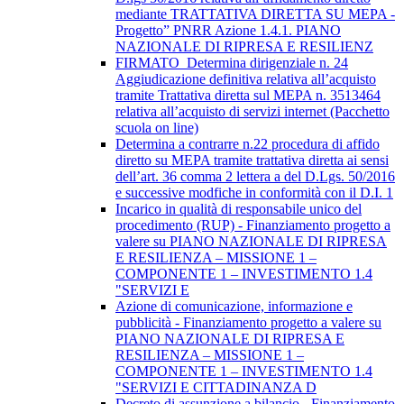
mediante TRATTATIVA DIRETTA SU MEPA -
Progetto” PNRR Azione 1.4.1. PIANO
NAZIONALE DI RIPRESA E RESILIENZ
FIRMATO_Determina dirigenziale n. 24
Aggiudicazione definitiva relativa all’acquisto
tramite Trattativa diretta sul MEPA n. 3513464
relativa all’acquisto di servizi internet (Pacchetto
scuola on line)
Determina a contrarre n.22 procedura di affido
diretto su MEPA tramite trattativa diretta ai sensi
dell’art. 36 comma 2 lettera a del D.Lgs. 50/2016
e successive modfiche in conformità con il D.I. 1
Incarico in qualità di responsabile unico del
procedimento (RUP) - Finanziamento progetto a
valere su PIANO NAZIONALE DI RIPRESA
E RESILIENZA – MISSIONE 1 –
COMPONENTE 1 – INVESTIMENTO 1.4
"SERVIZI E
Azione di comunicazione, informazione e
pubblicità - Finanziamento progetto a valere su
PIANO NAZIONALE DI RIPRESA E
RESILIENZA – MISSIONE 1 –
COMPONENTE 1 – INVESTIMENTO 1.4
"SERVIZI E CITTADINANZA D
Decreto di assunzione a bilancio - Finanziamento