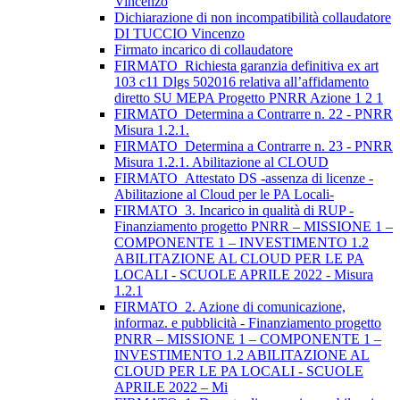
Vincenzo
Dichiarazione di non incompatibilità collaudatore
DI TUCCIO Vincenzo
Firmato incarico di collaudatore
FIRMATO_Richiesta garanzia definitiva ex art
103 c11 Dlgs 502016 relativa all’affidamento
diretto SU MEPA Progetto PNRR Azione 1 2 1
FIRMATO_Determina a Contrarre n. 22 - PNRR
Misura 1.2.1.
FIRMATO_Determina a Contrarre n. 23 - PNRR
Misura 1.2.1. Abilitazione al CLOUD
FIRMATO_Attestato DS -assenza di licenze -
Abilitazione al Cloud per le PA Locali-
FIRMATO_3. Incarico in qualità di RUP -
Finanziamento progetto PNRR – MISSIONE 1 –
COMPONENTE 1 – INVESTIMENTO 1.2
ABILITAZIONE AL CLOUD PER LE PA
LOCALI - SCUOLE APRILE 2022 - Misura
1.2.1
FIRMATO_2. Azione di comunicazione,
informaz. e pubblicità - Finanziamento progetto
PNRR – MISSIONE 1 – COMPONENTE 1 –
INVESTIMENTO 1.2 ABILITAZIONE AL
CLOUD PER LE PA LOCALI - SCUOLE
APRILE 2022 – Mi