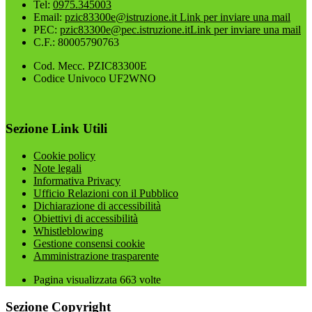
Tel:
0975.345003
Email:
pzic83300e@istruzione.it
Link per inviare una mail
PEC:
pzic83300e@pec.istruzione.it
Link per inviare una mail
C.F.: 80005790763
Cod. Mecc. PZIC83300E
Codice Univoco UF2WNO
Sezione Link Utili
Cookie policy
Note legali
Informativa Privacy
Ufficio Relazioni con il Pubblico
Dichiarazione di accessibilità
Obiettivi di accessibilità
Whistleblowing
Gestione consensi cookie
Amministrazione trasparente
Pagina visualizzata
663
volte
Sezione Copyright