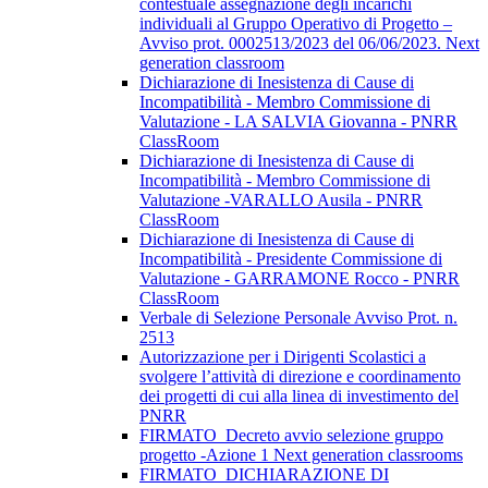
contestuale assegnazione degli incarichi
individuali al Gruppo Operativo di Progetto –
Avviso prot. 0002513/2023 del 06/06/2023. Next
generation classroom
Dichiarazione di Inesistenza di Cause di
Incompatibilità - Membro Commissione di
Valutazione - LA SALVIA Giovanna - PNRR
ClassRoom
Dichiarazione di Inesistenza di Cause di
Incompatibilità - Membro Commissione di
Valutazione -VARALLO Ausila - PNRR
ClassRoom
Dichiarazione di Inesistenza di Cause di
Incompatibilità - Presidente Commissione di
Valutazione - GARRAMONE Rocco - PNRR
ClassRoom
Verbale di Selezione Personale Avviso Prot. n.
2513
Autorizzazione per i Dirigenti Scolastici a
svolgere l’attività di direzione e coordinamento
dei progetti di cui alla linea di investimento del
PNRR
FIRMATO_Decreto avvio selezione gruppo
progetto -Azione 1 Next generation classrooms
FIRMATO_DICHIARAZIONE DI