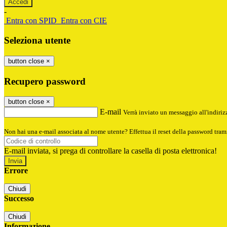
-
Entra con SPID
Entra con CIE
Seleziona utente
button close
×
Recupero password
button close
×
E-mail
Verrà inviato un messaggio all'indirizz
Non hai una e-mail associata al nome utente? Effettua il reset della password tram
E-mail inviata, si prega di controllare la casella di posta elettronica!
Errore
Chiudi
Successo
Chiudi
Informazione