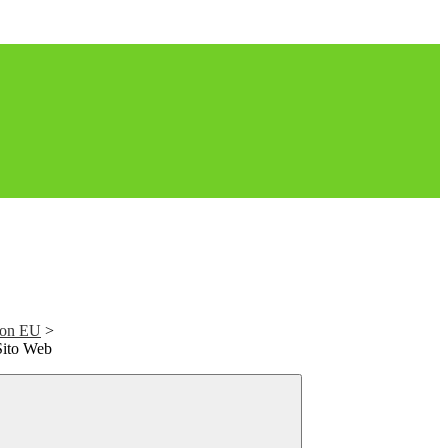
ion EU
>
Sito Web