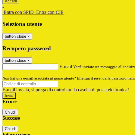
-
Entra con SPID
Entra con CIE
Seleziona utente
button close
×
Recupero password
button close
×
E-mail
Verrà inviato un messaggio all'indirizz
Non hai una e-mail associata al nome utente? Effettua il reset della password tram
E-mail inviata, si prega di controllare la casella di posta elettronica!
Errore
Chiudi
Successo
Chiudi
Informazione