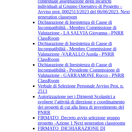
contestuale assegnazione degli incarichi
individuali al Gruppo Operativo di Progetto –
Avviso prot. 0002513/2023 del 06/06/2023. Next
generation classroom
Dichiarazione di Inesistenza di Cause di
Incompatibilità - Membro Commissione di
Valutazione - LA SALVIA Giovanna - PNRR
ClassRoom
Dichiarazione di Inesistenza di Cause di
Incompatibilità - Membro Commissione di
Valutazione -VARALLO Ausila - PNRR
ClassRoom
Dichiarazione di Inesistenza di Cause di
Incompatibilità - Presidente Commissione di
Valutazione - GARRAMONE Rocco - PNRR
ClassRoom
Verbale di Selezione Personale Avviso Prot. n.
2513
Autorizzazione per i Dirigenti Scolastici a
svolgere l’attività di direzione e coordinamento
dei progetti di cui alla linea di investimento del
PNRR
FIRMATO_Decreto avvio selezione gruppo
progetto -Azione 1 Next generation classrooms
FIRMATO_DICHIARAZIONE DI