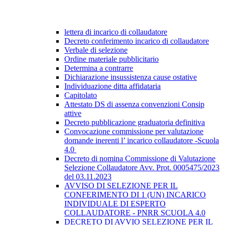
lettera di incarico di collaudatore
Decreto conferimento incarico di collaudatore
Verbale di selezione
Ordine materiale pubblicitario
Determina a contrarre
Dichiarazione insussistenza cause ostative
Individuazione ditta affidataria
Capitolato
Attestato DS di assenza convenzioni Consip
attive
Decreto pubblicazione graduatoria definitiva
Convocazione commissione per valutazione
domande inerenti l’ incarico collaudatore -Scuola
4.0
Decreto di nomina Commissione di Valutazione
Selezione Collaudatore Avv. Prot. 0005475/2023
del 03.11.2023
AVVISO DI SELEZIONE PER IL
CONFERIMENTO DI 1 (UN) INCARICO
INDIVIDUALE DI ESPERTO
COLLAUDATORE - PNRR SCUOLA 4.0
DECRETO DI AVVIO SELEZIONE PER IL