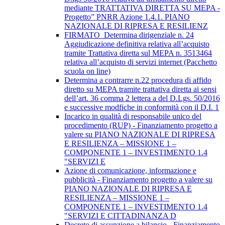
mediante TRATTATIVA DIRETTA SU MEPA -
Progetto” PNRR Azione 1.4.1. PIANO
NAZIONALE DI RIPRESA E RESILIENZ
FIRMATO_Determina dirigenziale n. 24
Aggiudicazione definitiva relativa all’acquisto
tramite Trattativa diretta sul MEPA n. 3513464
relativa all’acquisto di servizi internet (Pacchetto
scuola on line)
Determina a contrarre n.22 procedura di affido
diretto su MEPA tramite trattativa diretta ai sensi
dell’art. 36 comma 2 lettera a del D.Lgs. 50/2016
e successive modfiche in conformità con il D.I. 1
Incarico in qualità di responsabile unico del
procedimento (RUP) - Finanziamento progetto a
valere su PIANO NAZIONALE DI RIPRESA
E RESILIENZA – MISSIONE 1 –
COMPONENTE 1 – INVESTIMENTO 1.4
"SERVIZI E
Azione di comunicazione, informazione e
pubblicità - Finanziamento progetto a valere su
PIANO NAZIONALE DI RIPRESA E
RESILIENZA – MISSIONE 1 –
COMPONENTE 1 – INVESTIMENTO 1.4
"SERVIZI E CITTADINANZA D
Decreto di assunzione a bilancio - Finanziamento