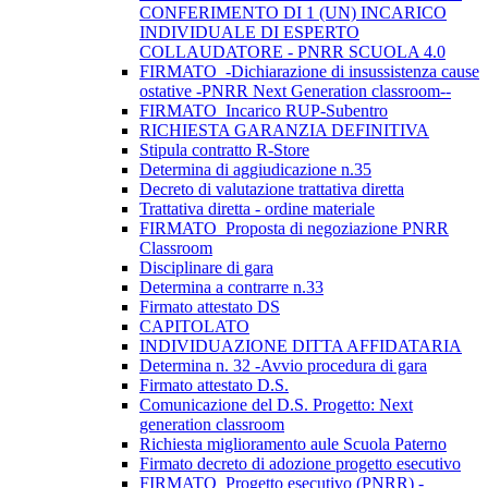
CONFERIMENTO DI 1 (UN) INCARICO
INDIVIDUALE DI ESPERTO
COLLAUDATORE - PNRR SCUOLA 4.0
FIRMATO_-Dichiarazione di insussistenza cause
ostative -PNRR Next Generation classroom--
FIRMATO_Incarico RUP-Subentro
RICHIESTA GARANZIA DEFINITIVA
Stipula contratto R-Store
Determina di aggiudicazione n.35
Decreto di valutazione trattativa diretta
Trattativa diretta - ordine materiale
FIRMATO_Proposta di negoziazione PNRR
Classroom
Disciplinare di gara
Determina a contrarre n.33
Firmato attestato DS
CAPITOLATO
INDIVIDUAZIONE DITTA AFFIDATARIA
Determina n. 32 -Avvio procedura di gara
Firmato attestato D.S.
Comunicazione del D.S. Progetto: Next
generation classroom
Richiesta miglioramento aule Scuola Paterno
Firmato decreto di adozione progetto esecutivo
FIRMATO_Progetto esecutivo (PNRR) -