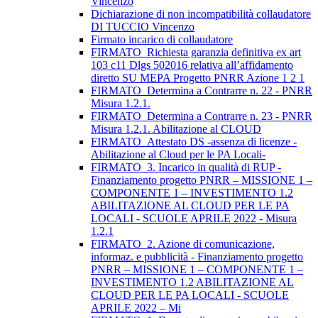
Vincenzo
Dichiarazione di non incompatibilità collaudatore
DI TUCCIO Vincenzo
Firmato incarico di collaudatore
FIRMATO_Richiesta garanzia definitiva ex art
103 c11 Dlgs 502016 relativa all’affidamento
diretto SU MEPA Progetto PNRR Azione 1 2 1
FIRMATO_Determina a Contrarre n. 22 - PNRR
Misura 1.2.1.
FIRMATO_Determina a Contrarre n. 23 - PNRR
Misura 1.2.1. Abilitazione al CLOUD
FIRMATO_Attestato DS -assenza di licenze -
Abilitazione al Cloud per le PA Locali-
FIRMATO_3. Incarico in qualità di RUP -
Finanziamento progetto PNRR – MISSIONE 1 –
COMPONENTE 1 – INVESTIMENTO 1.2
ABILITAZIONE AL CLOUD PER LE PA
LOCALI - SCUOLE APRILE 2022 - Misura
1.2.1
FIRMATO_2. Azione di comunicazione,
informaz. e pubblicità - Finanziamento progetto
PNRR – MISSIONE 1 – COMPONENTE 1 –
INVESTIMENTO 1.2 ABILITAZIONE AL
CLOUD PER LE PA LOCALI - SCUOLE
APRILE 2022 – Mi