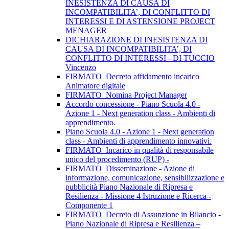
INESISTENZA DI CAUSA DI
INCOMPATIBILITA’, DI CONFLITTO DI
INTERESSI E DI ASTENSIONE PROJECT
MENAGER
DICHIARAZIONE DI INESISTENZA DI
CAUSA DI INCOMPATIBILITA’, DI
CONFLITTO DI INTERESSI - DI TUCCIO
Vincenzo
FIRMATO_Decreto affidamento incarico
Animatore digitale
FIRMATO_Nomina Project Manager
Accordo concessione - Piano Scuola 4.0 -
Azione 1 - Next generation class - Ambienti di
apprendimento.
Piano Scuola 4.0 - Azione 1 - Next generation
class - Ambienti di apprendimento innovativi.
FIRMATO_Incarico in qualità di responsabile
unico del procedimento (RUP) -
FIRMATO_Disseminazione - Azione di
informazione, comunicazione, sensibilizzazione e
pubblicità Piano Nazionale di Ripresa e
Resilienza - Missione 4 Istruzione e Ricerca -
Componente 1
FIRMATO_Decreto di Assunzione in Bilancio -
Piano Nazionale di Ripresa e Resilienza –