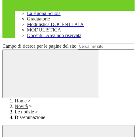
La Buona Scuola
Graduatorie
Modulistica DOCENTI-ATA
MODULISTICA
Docenti - Area non riservata
Campo di ricerca per le pagine del sito
Home
>
Novità
>
Le notizie
>
Disseminazione