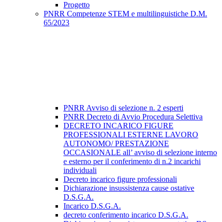
Progetto
PNRR Competenze STEM e multilinguistiche D.M.
65/2023
PNRR Avviso di selezione n. 2 esperti
PNRR Decreto di Avvio Procedura Selettiva
DECRETO INCARICO FIGURE
PROFESSIONALI ESTERNE LAVORO
AUTONOMO/ PRESTAZIONE
OCCASIONALE all’ avviso di selezione interno
e esterno per il conferimento di n.2 incarichi
individuali
Decreto incarico figure professionali
Dichiarazione insussistenza cause ostative
D.S.G.A.
Incarico D.S.G.A.
decreto conferimento incarico D.S.G.A.