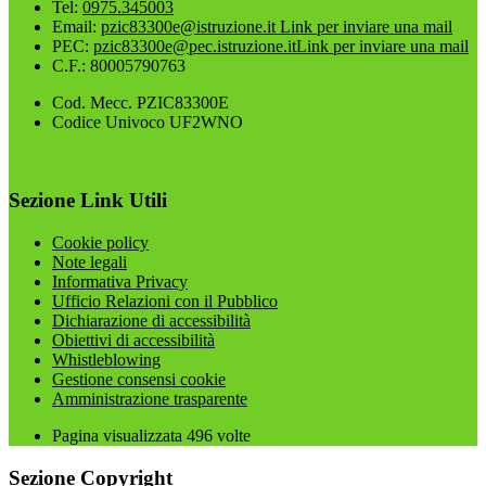
Tel:
0975.345003
Email:
pzic83300e@istruzione.it
Link per inviare una mail
PEC:
pzic83300e@pec.istruzione.it
Link per inviare una mail
C.F.: 80005790763
Cod. Mecc. PZIC83300E
Codice Univoco UF2WNO
Sezione Link Utili
Cookie policy
Note legali
Informativa Privacy
Ufficio Relazioni con il Pubblico
Dichiarazione di accessibilità
Obiettivi di accessibilità
Whistleblowing
Gestione consensi cookie
Amministrazione trasparente
Pagina visualizzata
496
volte
Sezione Copyright