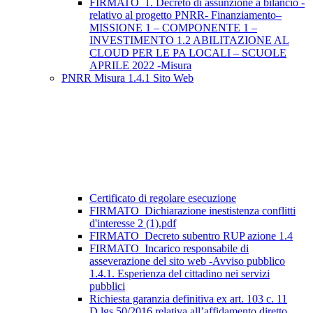
FIRMATO_1. Decreto di assunzione a bilancio -
relativo al progetto PNRR- Finanziamento–
MISSIONE 1 – COMPONENTE 1 –
INVESTIMENTO 1.2 ABILITAZIONE AL
CLOUD PER LE PA LOCALI – SCUOLE
APRILE 2022 -Misura
PNRR Misura 1.4.1 Sito Web
Certificato di regolare esecuzione
FIRMATO_Dichiarazione inestistenza conflitti
d'interesse 2 (1).pdf
FIRMATO_Decreto subentro RUP azione 1.4
FIRMATO_Incarico responsabile di
asseverazione del sito web -Avviso pubblico
1.4.1. Esperienza del cittadino nei servizi
pubblici
Richiesta garanzia definitiva ex art. 103 c. 11
D.lgs 50/2016 relativa all’affidamento diretto