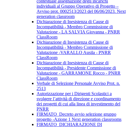
contestuale assegnazione degli incarichi
individuali al Gruppo Operativo di Progetto –
Avviso prot. 0002513/2023 del 06/06/2023. Next
generation classroom
Dichiarazione di Inesistenza di Cause di
Incompatibilità - Membro Commissione di
Valutazione - LA SALVIA Giovanna - PNRR
ClassRoom
Dichiarazione di Inesistenza di Cause di
Incompatibilità - Membro Commissione di
Valutazione -VARALLO Ausila - PNRR
ClassRoom
Dichiarazione di Inesistenza di Cause di
Incompatibilità - Presidente Commissione di
Valutazione - GARRAMONE Rocco - PNRR
ClassRoom
Verbale di Selezione Personale Avviso Prot. n.
2513
Autorizzazione per i Dirigenti Scolastici a
svolgere l’attività di direzione e coordinamento
dei progetti di cui alla linea di investimento del
PNRR
FIRMATO_Decreto avvio selezione gruppo
progetto -Azione 1 Next generation classrooms
FIRMATO_DICHIARAZIONE DI