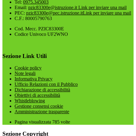
Tel:
0975.345003
Email:
pzic83300e@istruzione.it
Link per inviare una mail
PEC:
pzic83300e@pec.istruzione.it
Link per inviare una mail
C.F.: 80005790763
Cod. Mecc. PZIC83300E
Codice Univoco UF2WNO
Sezione Link Utili
Cookie policy
Note legali
Informativa Privacy
Ufficio Relazioni con il Pubblico
Dichiarazione di accessibilità
Obiettivi di accessibilità
Whistleblowing
Gestione consensi cookie
Amministrazione trasparente
Pagina visualizzata
785
volte
Sezione Copyright