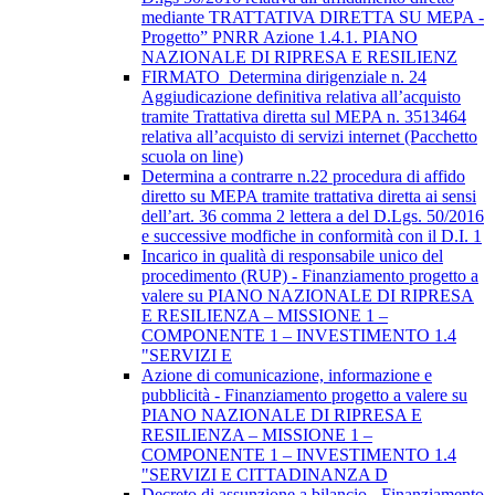
mediante TRATTATIVA DIRETTA SU MEPA -
Progetto” PNRR Azione 1.4.1. PIANO
NAZIONALE DI RIPRESA E RESILIENZ
FIRMATO_Determina dirigenziale n. 24
Aggiudicazione definitiva relativa all’acquisto
tramite Trattativa diretta sul MEPA n. 3513464
relativa all’acquisto di servizi internet (Pacchetto
scuola on line)
Determina a contrarre n.22 procedura di affido
diretto su MEPA tramite trattativa diretta ai sensi
dell’art. 36 comma 2 lettera a del D.Lgs. 50/2016
e successive modfiche in conformità con il D.I. 1
Incarico in qualità di responsabile unico del
procedimento (RUP) - Finanziamento progetto a
valere su PIANO NAZIONALE DI RIPRESA
E RESILIENZA – MISSIONE 1 –
COMPONENTE 1 – INVESTIMENTO 1.4
"SERVIZI E
Azione di comunicazione, informazione e
pubblicità - Finanziamento progetto a valere su
PIANO NAZIONALE DI RIPRESA E
RESILIENZA – MISSIONE 1 –
COMPONENTE 1 – INVESTIMENTO 1.4
"SERVIZI E CITTADINANZA D
Decreto di assunzione a bilancio - Finanziamento