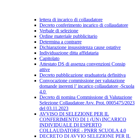
lettera di incarico di collaudatore
Decreto conferimento incarico di collaudatore
Verbale di selezione
Ordine materiale pubblicitario
Determina a contrarre
Dichiarazione insussistenza cause ostative
Individuazione ditta affidataria
Capitolato
Attestato DS di assenza convenzioni Consip
attive
Decreto pubblicazione graduatoria definitiva
Convocazione commissione per valutazione
domande inerenti l’ incarico collaudatore -Scuola
4.0
Decreto di nomina Commissione di Valutazione
Selezione Collaudatore Avv. Prot. 0005475/2023
del 03.11.2023
AVVISO DI SELEZIONE PER IL
CONFERIMENTO DI 1 (UN) INCARICO
INDIVIDUALE DI ESPERTO
COLLAUDATORE - PNRR SCUOLA 4.0
DECRETO DI AVVIO SELEZIONE PER IL