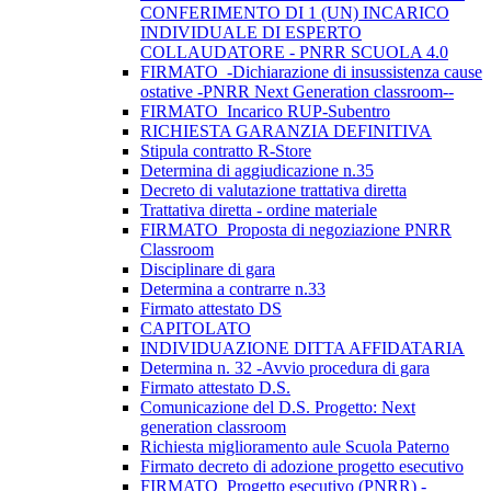
CONFERIMENTO DI 1 (UN) INCARICO
INDIVIDUALE DI ESPERTO
COLLAUDATORE - PNRR SCUOLA 4.0
FIRMATO_-Dichiarazione di insussistenza cause
ostative -PNRR Next Generation classroom--
FIRMATO_Incarico RUP-Subentro
RICHIESTA GARANZIA DEFINITIVA
Stipula contratto R-Store
Determina di aggiudicazione n.35
Decreto di valutazione trattativa diretta
Trattativa diretta - ordine materiale
FIRMATO_Proposta di negoziazione PNRR
Classroom
Disciplinare di gara
Determina a contrarre n.33
Firmato attestato DS
CAPITOLATO
INDIVIDUAZIONE DITTA AFFIDATARIA
Determina n. 32 -Avvio procedura di gara
Firmato attestato D.S.
Comunicazione del D.S. Progetto: Next
generation classroom
Richiesta miglioramento aule Scuola Paterno
Firmato decreto di adozione progetto esecutivo
FIRMATO_Progetto esecutivo (PNRR) -