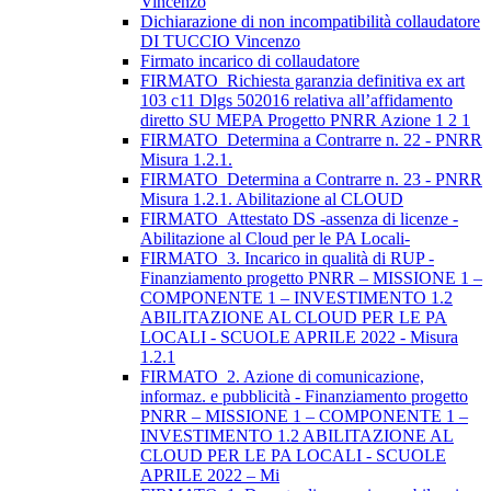
Vincenzo
Dichiarazione di non incompatibilità collaudatore
DI TUCCIO Vincenzo
Firmato incarico di collaudatore
FIRMATO_Richiesta garanzia definitiva ex art
103 c11 Dlgs 502016 relativa all’affidamento
diretto SU MEPA Progetto PNRR Azione 1 2 1
FIRMATO_Determina a Contrarre n. 22 - PNRR
Misura 1.2.1.
FIRMATO_Determina a Contrarre n. 23 - PNRR
Misura 1.2.1. Abilitazione al CLOUD
FIRMATO_Attestato DS -assenza di licenze -
Abilitazione al Cloud per le PA Locali-
FIRMATO_3. Incarico in qualità di RUP -
Finanziamento progetto PNRR – MISSIONE 1 –
COMPONENTE 1 – INVESTIMENTO 1.2
ABILITAZIONE AL CLOUD PER LE PA
LOCALI - SCUOLE APRILE 2022 - Misura
1.2.1
FIRMATO_2. Azione di comunicazione,
informaz. e pubblicità - Finanziamento progetto
PNRR – MISSIONE 1 – COMPONENTE 1 –
INVESTIMENTO 1.2 ABILITAZIONE AL
CLOUD PER LE PA LOCALI - SCUOLE
APRILE 2022 – Mi