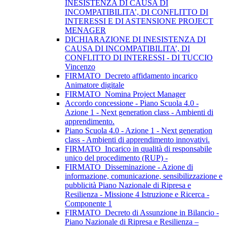
INESISTENZA DI CAUSA DI
INCOMPATIBILITA’, DI CONFLITTO DI
INTERESSI E DI ASTENSIONE PROJECT
MENAGER
DICHIARAZIONE DI INESISTENZA DI
CAUSA DI INCOMPATIBILITA’, DI
CONFLITTO DI INTERESSI - DI TUCCIO
Vincenzo
FIRMATO_Decreto affidamento incarico
Animatore digitale
FIRMATO_Nomina Project Manager
Accordo concessione - Piano Scuola 4.0 -
Azione 1 - Next generation class - Ambienti di
apprendimento.
Piano Scuola 4.0 - Azione 1 - Next generation
class - Ambienti di apprendimento innovativi.
FIRMATO_Incarico in qualità di responsabile
unico del procedimento (RUP) -
FIRMATO_Disseminazione - Azione di
informazione, comunicazione, sensibilizzazione e
pubblicità Piano Nazionale di Ripresa e
Resilienza - Missione 4 Istruzione e Ricerca -
Componente 1
FIRMATO_Decreto di Assunzione in Bilancio -
Piano Nazionale di Ripresa e Resilienza –