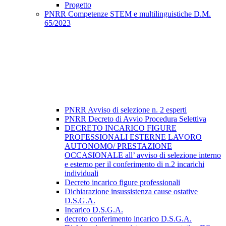
Progetto
PNRR Competenze STEM e multilinguistiche D.M.
65/2023
PNRR Avviso di selezione n. 2 esperti
PNRR Decreto di Avvio Procedura Selettiva
DECRETO INCARICO FIGURE
PROFESSIONALI ESTERNE LAVORO
AUTONOMO/ PRESTAZIONE
OCCASIONALE all’ avviso di selezione interno
e esterno per il conferimento di n.2 incarichi
individuali
Decreto incarico figure professionali
Dichiarazione insussistenza cause ostative
D.S.G.A.
Incarico D.S.G.A.
decreto conferimento incarico D.S.G.A.