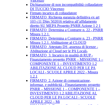
Vincenzo
Dichiarazione di non incompatibilità collaudatore
DI TUCCIO Vincenzo
Firmato incarico di collaudatore
FIRMATO_Richiesta garanzia definitiva ex art
103 c11 Dlgs 502016 relativa all’affidamento
diretto SU MEPA Progetto PNRR Azione 1 2 1
FIRMATO_Determina a Contrarre n. 22 - PNRR
Misura 1.2.1.
FIRMATO_Determina a Contrarre n. 23 - PNRR
Misura 1.2.1. Abilitazione al CLOUD
FIRMATO_Attestato DS -assenza di licenze -
Abilitazione al Cloud per le PA Locali-
FIRMATO_3. Incarico in qualità di RUP -
Finanziamento progetto PNRR – MISSIONE 1 –
COMPONENTE 1 – INVESTIMENTO 1.2
ABILITAZIONE AL CLOUD PER LE PA
LOCALI - SCUOLE APRILE 2022 - Misura
1.2.1
FIRMATO_2. Azione di comunicazione,
informaz. e pubblicità - Finanziamento progetto
PNRR – MISSIONE 1 – COMPONENTE 1 –
INVESTIMENTO 1.2 ABILITAZIONE AL
CLOUD PER LE PA LOCALI - SCUOLE
APRILE 2022 – Mi