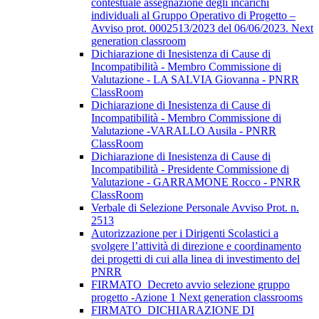
contestuale assegnazione degli incarichi
individuali al Gruppo Operativo di Progetto –
Avviso prot. 0002513/2023 del 06/06/2023. Next
generation classroom
Dichiarazione di Inesistenza di Cause di
Incompatibilità - Membro Commissione di
Valutazione - LA SALVIA Giovanna - PNRR
ClassRoom
Dichiarazione di Inesistenza di Cause di
Incompatibilità - Membro Commissione di
Valutazione -VARALLO Ausila - PNRR
ClassRoom
Dichiarazione di Inesistenza di Cause di
Incompatibilità - Presidente Commissione di
Valutazione - GARRAMONE Rocco - PNRR
ClassRoom
Verbale di Selezione Personale Avviso Prot. n.
2513
Autorizzazione per i Dirigenti Scolastici a
svolgere l’attività di direzione e coordinamento
dei progetti di cui alla linea di investimento del
PNRR
FIRMATO_Decreto avvio selezione gruppo
progetto -Azione 1 Next generation classrooms
FIRMATO_DICHIARAZIONE DI