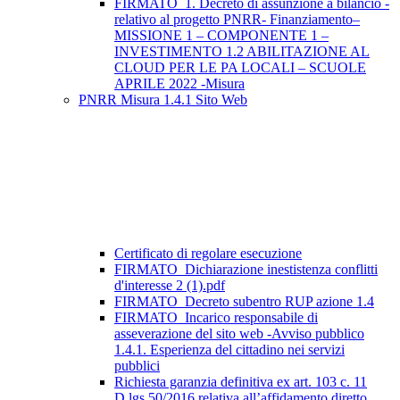
FIRMATO_1. Decreto di assunzione a bilancio -
relativo al progetto PNRR- Finanziamento–
MISSIONE 1 – COMPONENTE 1 –
INVESTIMENTO 1.2 ABILITAZIONE AL
CLOUD PER LE PA LOCALI – SCUOLE
APRILE 2022 -Misura
PNRR Misura 1.4.1 Sito Web
Certificato di regolare esecuzione
FIRMATO_Dichiarazione inestistenza conflitti
d'interesse 2 (1).pdf
FIRMATO_Decreto subentro RUP azione 1.4
FIRMATO_Incarico responsabile di
asseverazione del sito web -Avviso pubblico
1.4.1. Esperienza del cittadino nei servizi
pubblici
Richiesta garanzia definitiva ex art. 103 c. 11
D.lgs 50/2016 relativa all’affidamento diretto