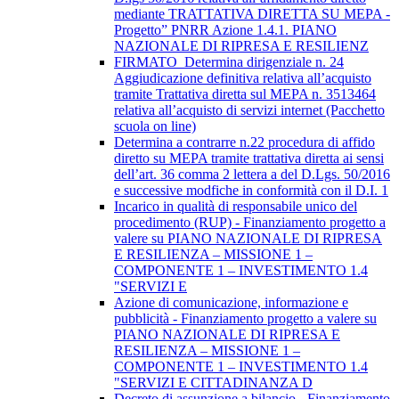
mediante TRATTATIVA DIRETTA SU MEPA -
Progetto” PNRR Azione 1.4.1. PIANO
NAZIONALE DI RIPRESA E RESILIENZ
FIRMATO_Determina dirigenziale n. 24
Aggiudicazione definitiva relativa all’acquisto
tramite Trattativa diretta sul MEPA n. 3513464
relativa all’acquisto di servizi internet (Pacchetto
scuola on line)
Determina a contrarre n.22 procedura di affido
diretto su MEPA tramite trattativa diretta ai sensi
dell’art. 36 comma 2 lettera a del D.Lgs. 50/2016
e successive modfiche in conformità con il D.I. 1
Incarico in qualità di responsabile unico del
procedimento (RUP) - Finanziamento progetto a
valere su PIANO NAZIONALE DI RIPRESA
E RESILIENZA – MISSIONE 1 –
COMPONENTE 1 – INVESTIMENTO 1.4
"SERVIZI E
Azione di comunicazione, informazione e
pubblicità - Finanziamento progetto a valere su
PIANO NAZIONALE DI RIPRESA E
RESILIENZA – MISSIONE 1 –
COMPONENTE 1 – INVESTIMENTO 1.4
"SERVIZI E CITTADINANZA D
Decreto di assunzione a bilancio - Finanziamento