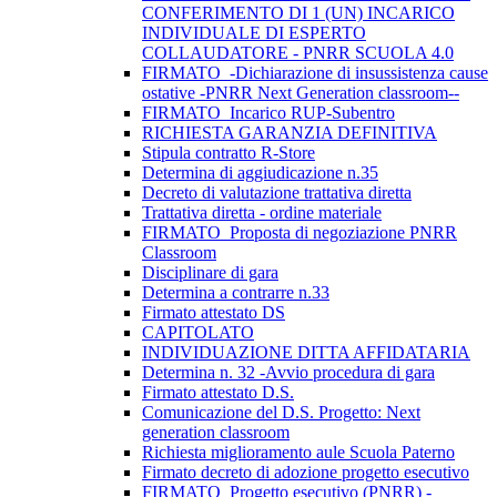
CONFERIMENTO DI 1 (UN) INCARICO
INDIVIDUALE DI ESPERTO
COLLAUDATORE - PNRR SCUOLA 4.0
FIRMATO_-Dichiarazione di insussistenza cause
ostative -PNRR Next Generation classroom--
FIRMATO_Incarico RUP-Subentro
RICHIESTA GARANZIA DEFINITIVA
Stipula contratto R-Store
Determina di aggiudicazione n.35
Decreto di valutazione trattativa diretta
Trattativa diretta - ordine materiale
FIRMATO_Proposta di negoziazione PNRR
Classroom
Disciplinare di gara
Determina a contrarre n.33
Firmato attestato DS
CAPITOLATO
INDIVIDUAZIONE DITTA AFFIDATARIA
Determina n. 32 -Avvio procedura di gara
Firmato attestato D.S.
Comunicazione del D.S. Progetto: Next
generation classroom
Richiesta miglioramento aule Scuola Paterno
Firmato decreto di adozione progetto esecutivo
FIRMATO_Progetto esecutivo (PNRR) -