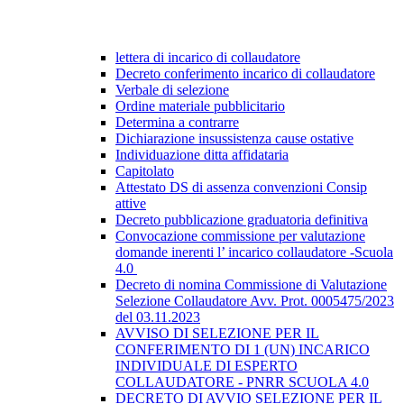
lettera di incarico di collaudatore
Decreto conferimento incarico di collaudatore
Verbale di selezione
Ordine materiale pubblicitario
Determina a contrarre
Dichiarazione insussistenza cause ostative
Individuazione ditta affidataria
Capitolato
Attestato DS di assenza convenzioni Consip
attive
Decreto pubblicazione graduatoria definitiva
Convocazione commissione per valutazione
domande inerenti l’ incarico collaudatore -Scuola
4.0
Decreto di nomina Commissione di Valutazione
Selezione Collaudatore Avv. Prot. 0005475/2023
del 03.11.2023
AVVISO DI SELEZIONE PER IL
CONFERIMENTO DI 1 (UN) INCARICO
INDIVIDUALE DI ESPERTO
COLLAUDATORE - PNRR SCUOLA 4.0
DECRETO DI AVVIO SELEZIONE PER IL