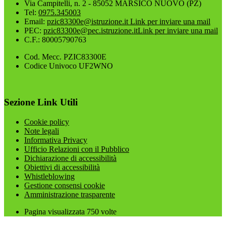
Via Campitelli, n. 2 - 85052 MARSICO NUOVO (PZ)
Tel:
0975.345003
Email:
pzic83300e@istruzione.it
Link per inviare una mail
PEC:
pzic83300e@pec.istruzione.it
Link per inviare una mail
C.F.: 80005790763
Cod. Mecc. PZIC83300E
Codice Univoco UF2WNO
Sezione Link Utili
Cookie policy
Note legali
Informativa Privacy
Ufficio Relazioni con il Pubblico
Dichiarazione di accessibilità
Obiettivi di accessibilità
Whistleblowing
Gestione consensi cookie
Amministrazione trasparente
Pagina visualizzata
750
volte