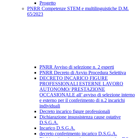
Progetto
PNRR Competenze STEM e multilinguistiche D.M.
65/2023
PNRR Avviso di selezione n. 2 esperti
PNRR Decreto di Avvio Procedura Selettiva
DECRETO INCARICO FIGURE
PROFESSIONALI ESTERNE LAVORO
AUTONOMO/ PRESTAZIONE
OCCASIONALE all’ avviso di selezione interno
e esterno per il conferimento di n.2 incarichi
individuali
Decreto incarico figure professionali
Dichiarazione insussistenza cause ostative
D.S.G.A.
Incarico D.S.G.A.
decreto conferimento incarico D.S.G.A.