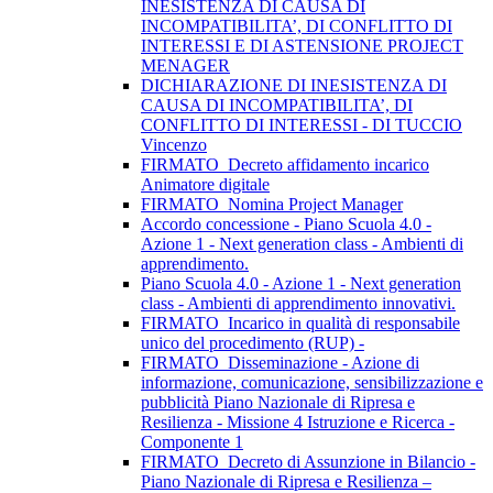
INESISTENZA DI CAUSA DI
INCOMPATIBILITA’, DI CONFLITTO DI
INTERESSI E DI ASTENSIONE PROJECT
MENAGER
DICHIARAZIONE DI INESISTENZA DI
CAUSA DI INCOMPATIBILITA’, DI
CONFLITTO DI INTERESSI - DI TUCCIO
Vincenzo
FIRMATO_Decreto affidamento incarico
Animatore digitale
FIRMATO_Nomina Project Manager
Accordo concessione - Piano Scuola 4.0 -
Azione 1 - Next generation class - Ambienti di
apprendimento.
Piano Scuola 4.0 - Azione 1 - Next generation
class - Ambienti di apprendimento innovativi.
FIRMATO_Incarico in qualità di responsabile
unico del procedimento (RUP) -
FIRMATO_Disseminazione - Azione di
informazione, comunicazione, sensibilizzazione e
pubblicità Piano Nazionale di Ripresa e
Resilienza - Missione 4 Istruzione e Ricerca -
Componente 1
FIRMATO_Decreto di Assunzione in Bilancio -
Piano Nazionale di Ripresa e Resilienza –