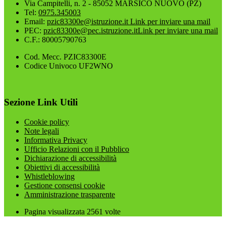
Via Campitelli, n. 2 - 85052 MARSICO NUOVO (PZ)
Tel:
0975.345003
Email:
pzic83300e@istruzione.it
Link per inviare una mail
PEC:
pzic83300e@pec.istruzione.it
Link per inviare una mail
C.F.: 80005790763
Cod. Mecc. PZIC83300E
Codice Univoco UF2WNO
Sezione Link Utili
Cookie policy
Note legali
Informativa Privacy
Ufficio Relazioni con il Pubblico
Dichiarazione di accessibilità
Obiettivi di accessibilità
Whistleblowing
Gestione consensi cookie
Amministrazione trasparente
Pagina visualizzata
2561
volte