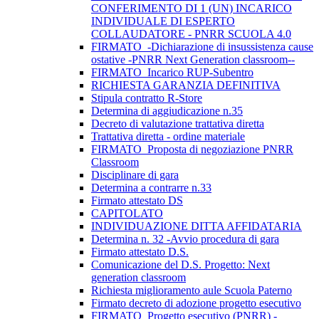
CONFERIMENTO DI 1 (UN) INCARICO
INDIVIDUALE DI ESPERTO
COLLAUDATORE - PNRR SCUOLA 4.0
FIRMATO_-Dichiarazione di insussistenza cause
ostative -PNRR Next Generation classroom--
FIRMATO_Incarico RUP-Subentro
RICHIESTA GARANZIA DEFINITIVA
Stipula contratto R-Store
Determina di aggiudicazione n.35
Decreto di valutazione trattativa diretta
Trattativa diretta - ordine materiale
FIRMATO_Proposta di negoziazione PNRR
Classroom
Disciplinare di gara
Determina a contrarre n.33
Firmato attestato DS
CAPITOLATO
INDIVIDUAZIONE DITTA AFFIDATARIA
Determina n. 32 -Avvio procedura di gara
Firmato attestato D.S.
Comunicazione del D.S. Progetto: Next
generation classroom
Richiesta miglioramento aule Scuola Paterno
Firmato decreto di adozione progetto esecutivo
FIRMATO_Progetto esecutivo (PNRR) -