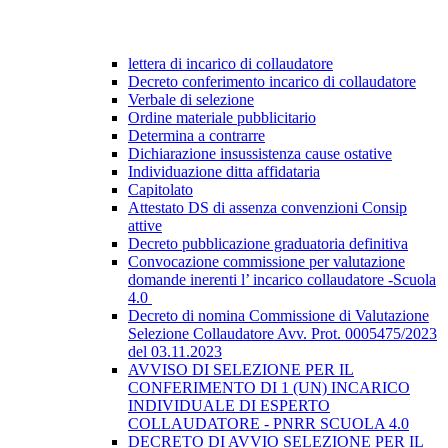
lettera di incarico di collaudatore
Decreto conferimento incarico di collaudatore
Verbale di selezione
Ordine materiale pubblicitario
Determina a contrarre
Dichiarazione insussistenza cause ostative
Individuazione ditta affidataria
Capitolato
Attestato DS di assenza convenzioni Consip
attive
Decreto pubblicazione graduatoria definitiva
Convocazione commissione per valutazione
domande inerenti l’ incarico collaudatore -Scuola
4.0
Decreto di nomina Commissione di Valutazione
Selezione Collaudatore Avv. Prot. 0005475/2023
del 03.11.2023
AVVISO DI SELEZIONE PER IL
CONFERIMENTO DI 1 (UN) INCARICO
INDIVIDUALE DI ESPERTO
COLLAUDATORE - PNRR SCUOLA 4.0
DECRETO DI AVVIO SELEZIONE PER IL