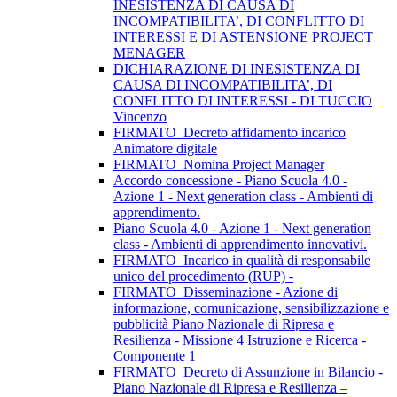
INESISTENZA DI CAUSA DI
INCOMPATIBILITA’, DI CONFLITTO DI
INTERESSI E DI ASTENSIONE PROJECT
MENAGER
DICHIARAZIONE DI INESISTENZA DI
CAUSA DI INCOMPATIBILITA’, DI
CONFLITTO DI INTERESSI - DI TUCCIO
Vincenzo
FIRMATO_Decreto affidamento incarico
Animatore digitale
FIRMATO_Nomina Project Manager
Accordo concessione - Piano Scuola 4.0 -
Azione 1 - Next generation class - Ambienti di
apprendimento.
Piano Scuola 4.0 - Azione 1 - Next generation
class - Ambienti di apprendimento innovativi.
FIRMATO_Incarico in qualità di responsabile
unico del procedimento (RUP) -
FIRMATO_Disseminazione - Azione di
informazione, comunicazione, sensibilizzazione e
pubblicità Piano Nazionale di Ripresa e
Resilienza - Missione 4 Istruzione e Ricerca -
Componente 1
FIRMATO_Decreto di Assunzione in Bilancio -
Piano Nazionale di Ripresa e Resilienza –