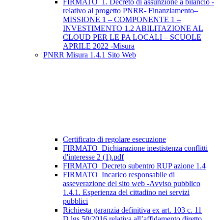
FIRMATO_1. Decreto di assunzione a bilancio -
relativo al progetto PNRR- Finanziamento–
MISSIONE 1 – COMPONENTE 1 –
INVESTIMENTO 1.2 ABILITAZIONE AL
CLOUD PER LE PA LOCALI – SCUOLE
APRILE 2022 -Misura
PNRR Misura 1.4.1 Sito Web
Certificato di regolare esecuzione
FIRMATO_Dichiarazione inestistenza conflitti
d'interesse 2 (1).pdf
FIRMATO_Decreto subentro RUP azione 1.4
FIRMATO_Incarico responsabile di
asseverazione del sito web -Avviso pubblico
1.4.1. Esperienza del cittadino nei servizi
pubblici
Richiesta garanzia definitiva ex art. 103 c. 11
D.lgs 50/2016 relativa all’affidamento diretto