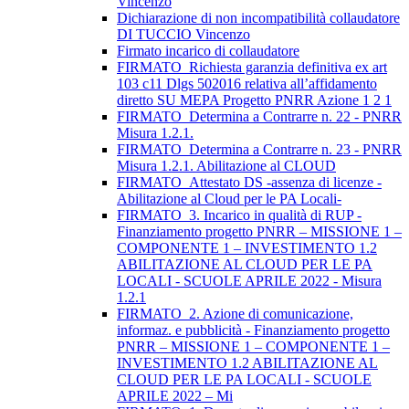
Vincenzo
Dichiarazione di non incompatibilità collaudatore
DI TUCCIO Vincenzo
Firmato incarico di collaudatore
FIRMATO_Richiesta garanzia definitiva ex art
103 c11 Dlgs 502016 relativa all’affidamento
diretto SU MEPA Progetto PNRR Azione 1 2 1
FIRMATO_Determina a Contrarre n. 22 - PNRR
Misura 1.2.1.
FIRMATO_Determina a Contrarre n. 23 - PNRR
Misura 1.2.1. Abilitazione al CLOUD
FIRMATO_Attestato DS -assenza di licenze -
Abilitazione al Cloud per le PA Locali-
FIRMATO_3. Incarico in qualità di RUP -
Finanziamento progetto PNRR – MISSIONE 1 –
COMPONENTE 1 – INVESTIMENTO 1.2
ABILITAZIONE AL CLOUD PER LE PA
LOCALI - SCUOLE APRILE 2022 - Misura
1.2.1
FIRMATO_2. Azione di comunicazione,
informaz. e pubblicità - Finanziamento progetto
PNRR – MISSIONE 1 – COMPONENTE 1 –
INVESTIMENTO 1.2 ABILITAZIONE AL
CLOUD PER LE PA LOCALI - SCUOLE
APRILE 2022 – Mi