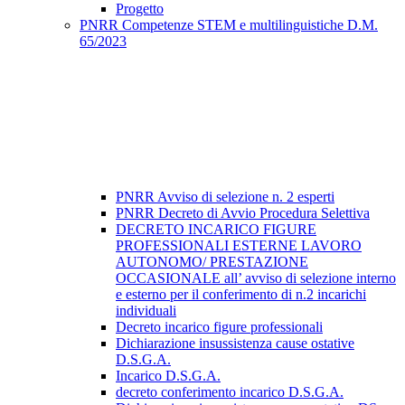
Progetto
PNRR Competenze STEM e multilinguistiche D.M.
65/2023
PNRR Avviso di selezione n. 2 esperti
PNRR Decreto di Avvio Procedura Selettiva
DECRETO INCARICO FIGURE
PROFESSIONALI ESTERNE LAVORO
AUTONOMO/ PRESTAZIONE
OCCASIONALE all’ avviso di selezione interno
e esterno per il conferimento di n.2 incarichi
individuali
Decreto incarico figure professionali
Dichiarazione insussistenza cause ostative
D.S.G.A.
Incarico D.S.G.A.
decreto conferimento incarico D.S.G.A.