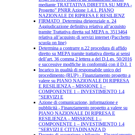
mediante TRATTATIVA DIRETTA SU MEPA -
Progetto” PNRR Azione 1.4.1. PIANO
NAZIONALE DI RIPRESA E RESILIENZ
FIRMATO_Determina dirigenziale n. 24
Aggiudicazione definitiva relativa all’acquisto
tramite Trattativa diretta sul MEPA n. 3513464
relativa all’acquisto di servizi internet (Pacchetto
scuola on line)
Determina a contrarre n.22 procedura di affido
diretto su MEPA tramite trattativa diretta ai sensi
dell’art. 36 comma 2 lettera a del D.Lgs. 50/2016
e successive modfiche in conformità con il D.I. 1
Incarico in qualità di responsabile unico del
procedimento (RUP) - Finanziamento progetto a
valere su PIANO NAZIONALE DI RIPRESA
E RESILIENZA – MISSIONE 1 –
COMPONENTE 1 – INVESTIMENTO 1.4
"SERVIZI E
Azione di comunicazione, informazione e
pubblicità - Finanziamento progetto a valere su
PIANO NAZIONALE DI RIPRESA E
RESILIENZA – MISSIONE 1 –
COMPONENTE 1 – INVESTIMENTO 1.4
"SERVIZI E CITTADINANZA D
Decreto di assunzione a bilancio - Finanziamento