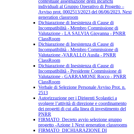
contestuale assegnazione degli incarichi
individuali al Gruppo Operativo di Progetto –
Avviso prot. 0002513/2023 del 06/06/2023. Next
generation classroom
Dichiarazione di Inesistenza di Cause di
Incompatibilità - Membro Commissione di
Valutazione - LA SALVIA Giovanna - PNRR
ClassRoom
Dichiarazione di Inesistenza di Cause di
Incompatibilità - Membro Commissione di
Valutazione -VARALLO Ausila - PNRR
ClassRoom
Dichiarazione di Inesistenza di Cause di
Incompatibilità - Presidente Commissione di
Valutazione - GARRAMONE Rocco - PNRR
ClassRoom
Verbale di Selezione Personale Avviso Prot. n.
2513
Autorizzazione per i Dirigenti Scolastici a
svolgere l’attività di direzione e coordinamento
dei progetti di cui alla linea di investimento del
PNRR
FIRMATO_Decreto avvio selezione gruppo
progetto -Azione 1 Next generation classrooms
FIRMATO_DICHIARAZIONE DI